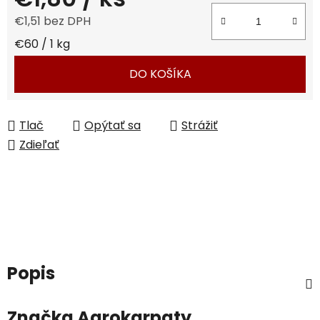
€1,51 bez DPH
Jednotková cena:
€60 / 1 kg
DO KOŠÍKA
Tlač
Opýtať sa
Strážiť
Zdieľať
Popis
Značka
Agrokarpaty