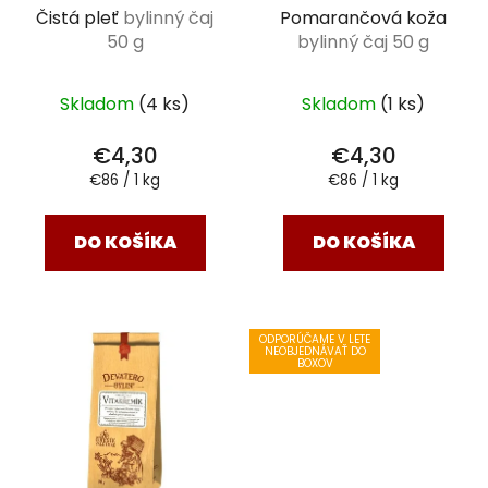
Čistá pleť
bylinný čaj
Pomarančová koža
50 g
bylinný čaj 50 g
Skladom
(4 ks)
Skladom
(1 ks)
€4,30
€4,30
Jednotková
Jednotková
€86 / 1 kg
€86 / 1 kg
cena:
cena:
DO KOŠÍKA
DO KOŠÍKA
ODPORÚČAME V LETE
NEOBJEDNÁVAŤ DO
BOXOV