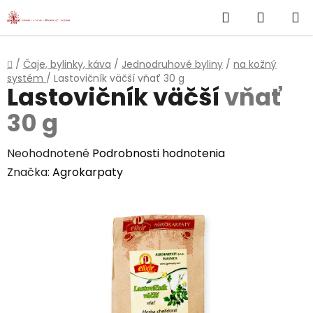
}
Hľadať
NÁKUP
Prejsť
na
KOŠÍK
obsah
Domov
/
Čaje, bylinky, káva
/
Jednodruhové byliny
/
na kožný
systém
/
Lastovičník väčší
vňať 30 g
Lastovičník väčší
vňať
30 g
Priemerné
Neohodnotené
Podrobnosti hodnotenia
hodnotenie
Značka:
Agrokarpaty
produktu
je
0,0
z
5
hviezdičiek.