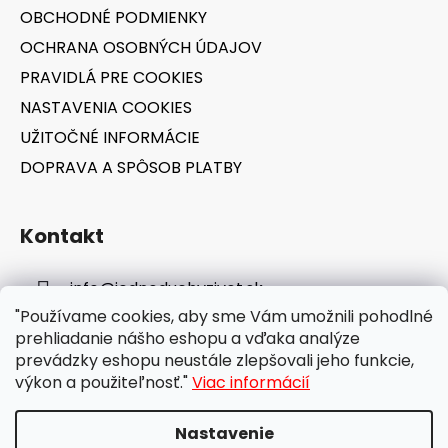
i
OBCHODNÉ PODMIENKY
e
OCHRANA OSOBNÝCH ÚDAJOV
PRAVIDLÁ PRE COOKIES
NASTAVENIA COOKIES
UŽITOČNÉ INFORMÁCIE
DOPRAVA A SPÔSOB PLATBY
Kontakt
info
@
jednoduchyzivot.sk
"Používame cookies, aby sme Vám umožnili pohodlné
E-shop: 0948 647 767
prehliadanie nášho eshopu a vďaka analýze
prevádzky eshopu neustále zlepšovali jeho funkcie,
výkon a použiteľnosť."
Viac informácií
Nastavenie