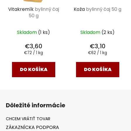
Vitakremík
bylinný čaj
Koža
bylinný čaj 50 g
50 g
Skladom
(1 ks)
Skladom
(2 ks)
€3,60
€3,10
Jednotková
Jednotková
€72 / 1 kg
€62 / 1 kg
cena:
cena:
DO KOŠÍKA
DO KOŠÍKA
Z
á
Dôležité informácie
p
ä
t
ZÁKAZNÍCKA PODPORA