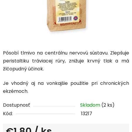
Pôsobí tlmivo na centrálnu nervovú sústavu. Zlepšuje
peristaltiku tráviacej rúry, znižuje krvný tlak a má
žlčopudný účinok.
Je vhodný aj na vonkajšie použitie pri chronických
ekzémoch.
Dostupnosť
Skladom
(2 ks)
Kód:
13217
€1,80
/ ks