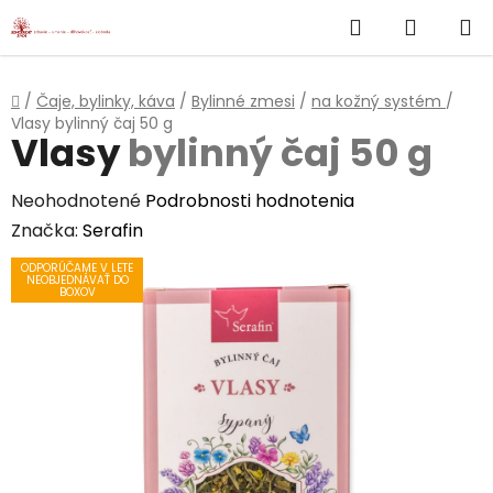
}
Hľadať
NÁKUP
Prejsť
na
KOŠÍK
obsah
Domov
/
Čaje, bylinky, káva
/
Bylinné zmesi
/
na kožný systém
/
Vlasy
bylinný čaj 50 g
Vlasy
bylinný čaj 50 g
Priemerné
Neohodnotené
Podrobnosti hodnotenia
hodnotenie
Značka:
Serafin
produktu
ODPORÚČAME V LETE
NEOBJEDNÁVAŤ DO
je
BOXOV
0,0
z
5
hviezdičiek.