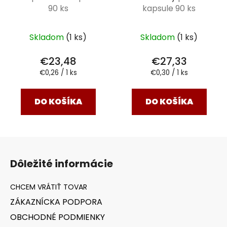
90 ks
kapsule 90 ks
Skladom
(1 ks)
Skladom
(1 ks)
€23,48
€27,33
Jednotková
Jednotková
€0,26 / 1 ks
€0,30 / 1 ks
cena:
cena:
DO KOŠÍKA
DO KOŠÍKA
Z
á
Dôležité informácie
p
ä
t
ZÁKAZNÍCKA PODPORA
i
OBCHODNÉ PODMIENKY
e