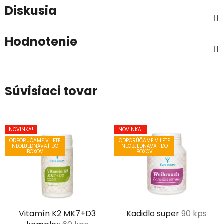
Diskusia
Hodnotenie
Súvisiaci tovar
NOVINKA!
NOVINKA!
ODPORÚČAME V LETE
ODPORÚČAME V LETE
NEOBJEDNÁVAŤ DO
NEOBJEDNÁVAŤ DO
BOXOV
BOXOV
Vitamín K2 MK7+D3
Kadidlo super
90 kps