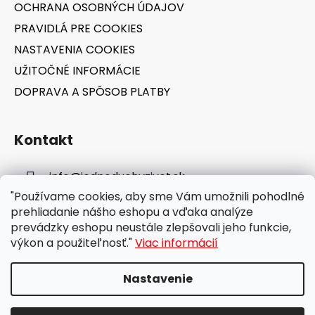
OCHRANA OSOBNÝCH ÚDAJOV
PRAVIDLÁ PRE COOKIES
NASTAVENIA COOKIES
UŽITOČNÉ INFORMÁCIE
DOPRAVA A SPÔSOB PLATBY
Kontakt
info
@
jednoduchyzivot.sk
"Používame cookies, aby sme Vám umožnili pohodlné
E-shop: 0948 647 767
prehliadanie nášho eshopu a vďaka analýze
prevádzky eshopu neustále zlepšovali jeho funkcie,
výkon a použiteľnosť."
Viac informácií
Nastavenie
Vytvoril Shoptet