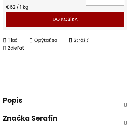
Jednotková cena:
€62 / 1 kg
DO KOŠÍKA
Tlač
Opýtať sa
Strážiť
Zdieľať
Popis
Značka
Serafin