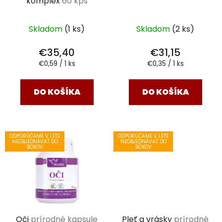
komplex
60 kps
Skladom
(1 ks)
Skladom
(2 ks)
€35,40
€31,15
Jednotková
Jednotková
€0,59 / 1 ks
€0,35 / 1 ks
cena:
cena:
DO KOŠÍKA
DO KOŠÍKA
ODPORÚČAME V LETE
ODPORÚČAME V LETE
NEOBJEDNÁVAŤ DO
NEOBJEDNÁVAŤ DO
BOXOV
BOXOV
Oči
prírodné kapsule
Pleť a vrásky
prírodné