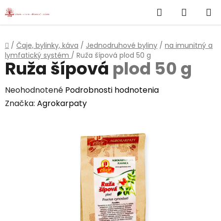
}
Hľadať
NÁKUP
Prejsť
na
KOŠÍK
obsah
Domov
/
Čaje, bylinky, káva
/
Jednodruhové byliny
/
na imunitný a
lymfatický systém
/
Ruža šípová
plod 50 g
Ruža šípová
plod 50 g
Priemerné
Neohodnotené
Podrobnosti hodnotenia
hodnotenie
Značka:
Agrokarpaty
produktu
je
0,0
z
5
hviezdičiek.