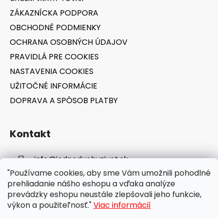
t
ZÁKAZNÍCKA PODPORA
i
OBCHODNÉ PODMIENKY
e
OCHRANA OSOBNÝCH ÚDAJOV
PRAVIDLÁ PRE COOKIES
NASTAVENIA COOKIES
UŽITOČNÉ INFORMÁCIE
DOPRAVA A SPÔSOB PLATBY
Kontakt
info
@
jednoduchyzivot.sk
"Používame cookies, aby sme Vám umožnili pohodlné
E-shop: 0948 647 767
prehliadanie nášho eshopu a vďaka analýze
prevádzky eshopu neustále zlepšovali jeho funkcie,
výkon a použiteľnosť."
Viac informácií