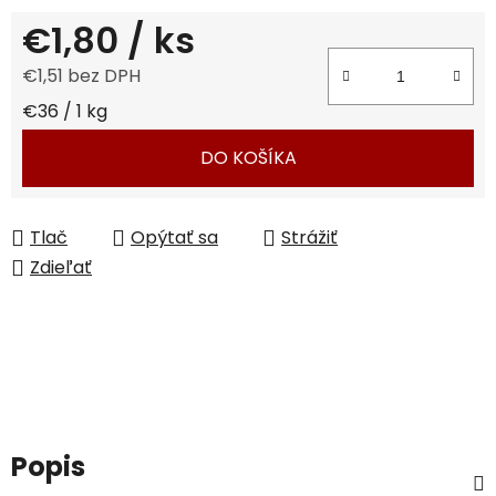
€1,80
/ ks
€1,51 bez DPH
Jednotková cena:
€36 / 1 kg
DO KOŠÍKA
Tlač
Opýtať sa
Strážiť
Zdieľať
Popis