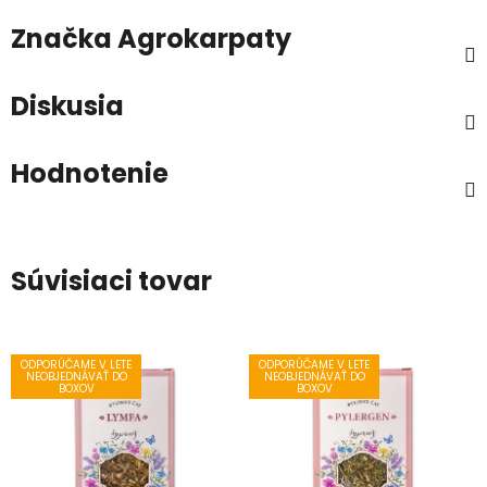
Značka
Agrokarpaty
Diskusia
Hodnotenie
Súvisiaci tovar
ODPORÚČAME V LETE
ODPORÚČAME V LETE
NEOBJEDNÁVAŤ DO
NEOBJEDNÁVAŤ DO
BOXOV
BOXOV