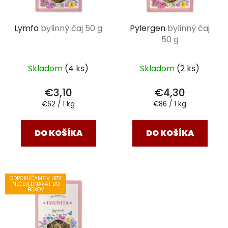
Lymfa
bylinný čaj 50 g
Pylergen
bylinný čaj
50 g
Skladom
(4 ks)
Skladom
(2 ks)
€3,10
€4,30
Jednotková
Jednotková
€62 / 1 kg
€86 / 1 kg
cena:
cena:
DO KOŠÍKA
DO KOŠÍKA
ODPORÚČAME V LETE
NEOBJEDNÁVAŤ DO
BOXOV