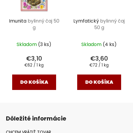
Imunita
bylinný čaj 50
Lymfatický
bylinný čaj
g
50 g
Skladom
(3 ks)
Skladom
(4 ks)
€3,10
€3,60
Jednotková
Jednotková
€62 / 1 kg
€72 / 1 kg
cena:
cena:
DO KOŠÍKA
DO KOŠÍKA
Z
á
Dôležité informácie
p
ä