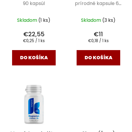
90 kapsúl
prírodné kapsule 60
ks
Skladom
(1 ks)
Skladom
(3 ks)
€22,55
€11
Jednotková
Jednotková
€0,25 / 1 ks
€0,18 / 1 ks
cena:
cena:
DO KOŠÍKA
DO KOŠÍKA