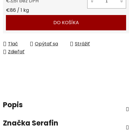
€3,61 bez DPH
Jednotková cena:
€86 / 1 kg
DO KOŠÍKA
Tlač
Opýtať sa
Strážiť
Zdieľať
Popis
Značka
Serafin