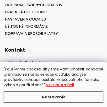
OCHRANA OSOBNÝCH ÚDAJOV
PRAVIDLÁ PRE COOKIES
NASTAVENIA COOKIES
UŽITOČNÉ INFORMÁCIE
DOPRAVA A SPÔSOB PLATBY
Kontakt
info
@
jednoduchyzivot.sk
"Používame cookies, aby sme Vám umožnili pohodlné
E-shop: 0948 647 767
prehliadanie nášho eshopu a vďaka analýze
prevádzky eshopu neustále zlepšovali jeho funkcie,
výkon a použiteľnosť."
Viac informácií
Nastavenie