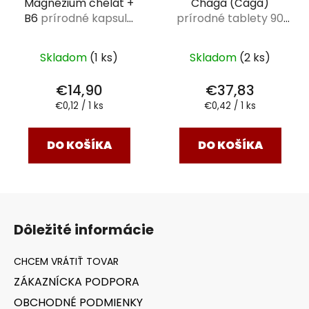
Magnézium chelát +
Chaga (Čaga)
B6
prírodné kapsule
prírodné tablety 90
120 ks
ks
Skladom
(1 ks)
Skladom
(2 ks)
€14,90
€37,83
Jednotková
Jednotková
€0,12 / 1 ks
€0,42 / 1 ks
cena:
cena:
DO KOŠÍKA
DO KOŠÍKA
Z
á
Dôležité informácie
p
ä
t
ZÁKAZNÍCKA PODPORA
i
OBCHODNÉ PODMIENKY
e