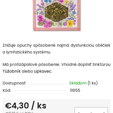
Znižuje opuchy spôsobené najmä dysfunkciou obličiek
a lymfatického systému.
Má protizápalové pôsobenie. Vhodné doplniť tinktúrou
Túžobník
alebo
Lipkavec
.
Dostupnosť
Skladom
(1 ks)
Kód:
11655
€4,30
/ ks