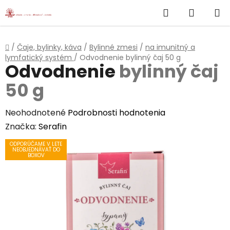
}
Hľadať
NÁKUP
Prejsť
na
KOŠÍK
obsah
Domov
/
Čaje, bylinky, káva
/
Bylinné zmesi
/
na imunitný a
lymfatický systém
/
Odvodnenie
bylinný čaj 50 g
Odvodnenie
bylinný čaj
50 g
Priemerné
Neohodnotené
Podrobnosti hodnotenia
hodnotenie
Značka:
Serafin
produktu
ODPORÚČAME V LETE
NEOBJEDNÁVAŤ DO
je
BOXOV
0,0
z
5
hviezdičiek.