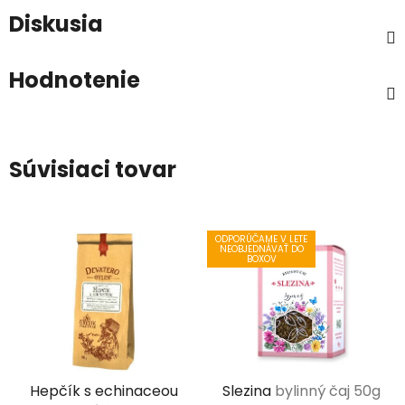
Diskusia
Hodnotenie
Súvisiaci tovar
ODPORÚČAME V LETE
NEOBJEDNÁVAŤ DO
BOXOV
Hepčík s echinaceou
Slezina
bylinný čaj 50g