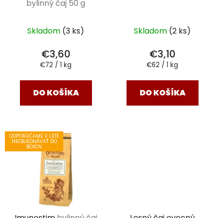
bylinný čaj 50 g
Skladom
(3 ks)
Skladom
(2 ks)
€3,60
€3,10
Jednotková
Jednotková
€72 / 1 kg
€62 / 1 kg
cena:
cena:
DO KOŠÍKA
DO KOŠÍKA
ODPORÚČAME V LETE
NEOBJEDNÁVAŤ DO
BOXOV
Imunostim
bylinný čaj
Lesný čaj ovocný