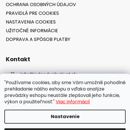
OCHRANA OSOBNÝCH ÚDAJOV
PRAVIDLÁ PRE COOKIES
NASTAVENIA COOKIES
UŽITOČNÉ INFORMÁCIE
DOPRAVA A SPÔSOB PLATBY
Kontakt
info
@
jednoduchyzivot.sk
"Používame cookies, aby sme Vám umožnili pohodlné
E-shop: 0948 647 767
prehliadanie nášho eshopu a vďaka analýze
prevádzky eshopu neustále zlepšovali jeho funkcie,
výkon a použiteľnosť."
Viac informácií
Nastavenie