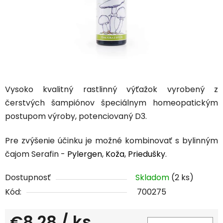
Vysoko kvalitný rastlinný výťažok vyrobený z
čerstvých šampiónov špeciálnym homeopatickým
postupom výroby, potenciovaný D3.
Pre zvýšenie účinku je možné kombinovať s bylinným
čajom Serafin -
Pylergen
,
Koža
,
Priedušky
.
Dostupnosť
Skladom
(2 ks)
Kód:
700275
€8,28
/ ks