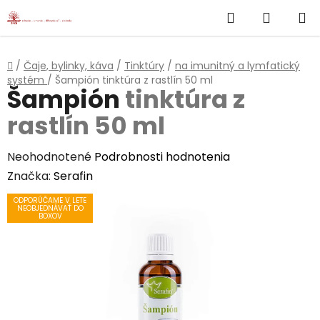
}
Hľadať
NÁKUP
Prejsť
na
KOŠÍK
obsah
Domov
/
Čaje, bylinky, káva
/
Tinktúry
/
na imunitný a lymfatický
systém
/
Šampión
tinktúra z rastlín 50 ml
Šampión
tinktúra z
rastlín 50 ml
Priemerné
Neohodnotené
Podrobnosti hodnotenia
hodnotenie
Značka:
Serafin
produktu
ODPORÚČAME V LETE
NEOBJEDNÁVAŤ DO
je
BOXOV
0,0
z
5
hviezdičiek.