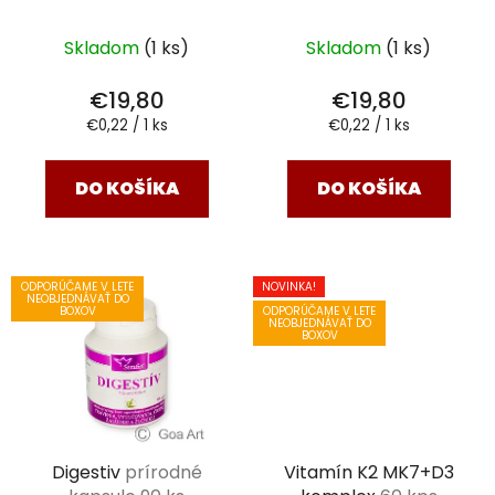
ks
Priemerné
Skladom
(1 ks)
Skladom
(1 ks)
hodnotenie
produktu
€19,80
€19,80
je
Jednotková
Jednotková
€0,22 / 1 ks
€0,22 / 1 ks
cena:
cena:
5,0
z
DO KOŠÍKA
DO KOŠÍKA
5
hviezdičiek.
ODPORÚČAME V LETE
NOVINKA!
NEOBJEDNÁVAŤ DO
ODPORÚČAME V LETE
BOXOV
NEOBJEDNÁVAŤ DO
BOXOV
Digestiv
prírodné
Vitamín K2 MK7+D3