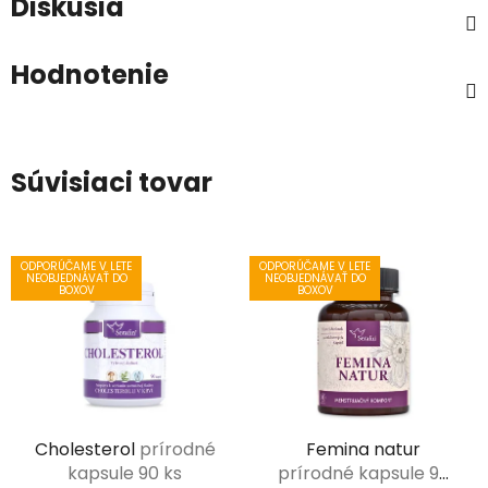
Diskusia
Hodnotenie
Súvisiaci tovar
ODPORÚČAME V LETE
ODPORÚČAME V LETE
NEOBJEDNÁVAŤ DO
NEOBJEDNÁVAŤ DO
BOXOV
BOXOV
Cholesterol
prírodné
Femina natur
kapsule 90 ks
prírodné kapsule 90