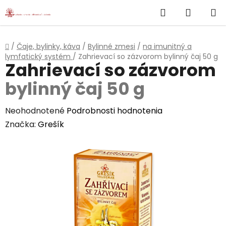
}
Hľadať
NÁKUP
Prejsť
na
KOŠÍK
obsah
Domov
/
Čaje, bylinky, káva
/
Bylinné zmesi
/
na imunitný a
lymfatický systém
/
Zahrievací so zázvorom
bylinný čaj 50 g
Zahrievací so zázvorom
bylinný čaj 50 g
Priemerné
Neohodnotené
Podrobnosti hodnotenia
hodnotenie
Značka:
Grešík
produktu
je
0,0
z
5
hviezdičiek.