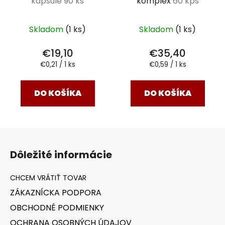
kapsule 90 ks
komplex
60 kps
Skladom
(1 ks)
Skladom
(1 ks)
€19,10
€35,40
Jednotková
Jednotková
€0,21 / 1 ks
€0,59 / 1 ks
cena:
cena:
DO KOŠÍKA
DO KOŠÍKA
Z
á
Dôležité informácie
p
ä
t
ZÁKAZNÍCKA PODPORA
i
OBCHODNÉ PODMIENKY
e
OCHRANA OSOBNÝCH ÚDAJOV