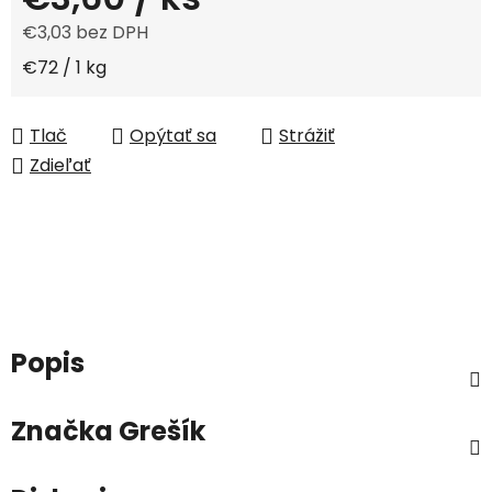
€3,03 bez DPH
Jednotková cena:
€72 / 1 kg
Tlač
Opýtať sa
Strážiť
Zdieľať
Popis
Značka
Grešík