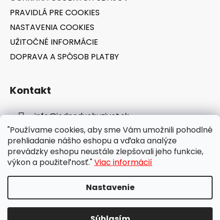
PRAVIDLÁ PRE COOKIES
NASTAVENIA COOKIES
UŽITOČNÉ INFORMÁCIE
DOPRAVA A SPÔSOB PLATBY
Kontakt
info
@
jednoduchyzivot.sk
"Používame cookies, aby sme Vám umožnili pohodlné
E-shop: 0948 647 767
prehliadanie nášho eshopu a vďaka analýze
prevádzky eshopu neustále zlepšovali jeho funkcie,
výkon a použiteľnosť."
Viac informácií
Nastavenie
Vytvoril Shoptet
Súhlasím