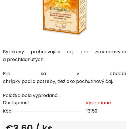
Bylinkový prehrievajúci čaj pre
zimomravých
a
prechladnutých
.
Pije
sa v období
chrípky
podľa
potreby
,
tiež
ako
pochutinový
čaj
.
Položka bola vypredaná…
Dostupnosť
Vypredané
Kód:
13159
€3,60
/ ks