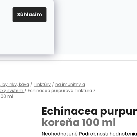
EUR
Prihlásenie
Registrácia
OV
PRAVIDLÁ PRE COOKIES
NASTAVENIA COOKIES
Súhlasím
PRÁZDNY KOŠÍK
NÁKUPNÝ
KOŠÍK
v
, bylinky, káva
/
Tinktúry
/
na imunitný a
ický systém
/
Echinacea purpurová
Tinktúra z
100 ml
Echinacea purpu
koreňa 100 ml
Priemerné
Neohodnotené
Podrobnosti hodnotenia