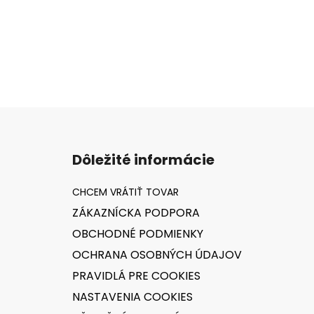
Z
á
Dôležité informácie
p
ä
t
ZÁKAZNÍCKA PODPORA
i
OBCHODNÉ PODMIENKY
e
OCHRANA OSOBNÝCH ÚDAJOV
PRAVIDLÁ PRE COOKIES
NASTAVENIA COOKIES