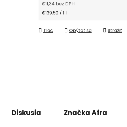
€11,34 bez DPH
Jednotková cena:
€139,50 / 1 l
Tlač
Opýtať sa
Strážiť
Diskusia
Značka
Afra