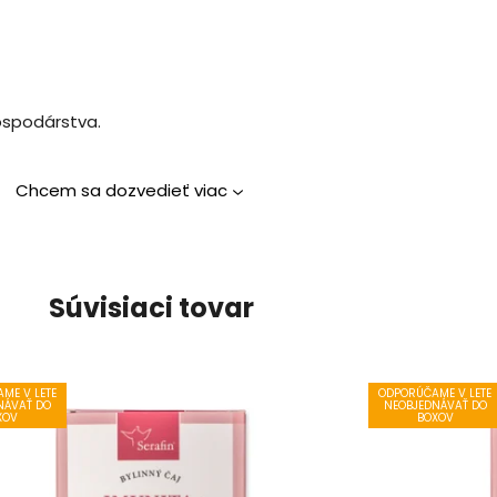
ospodárstva.
Chcem sa dozvedieť viac
Súvisiaci tovar
ME V LETE
ODPORÚČAME V LETE
NÁVAŤ DO
NEOBJEDNÁVAŤ DO
XOV
BOXOV