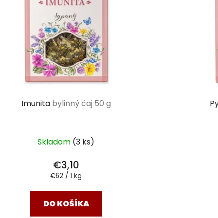
Imunita
bylinný čaj 50 g
P
Skladom
(3 ks)
€3,10
Jednotková
€62 / 1 kg
cena:
DO KOŠÍKA