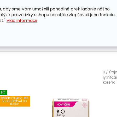
, aby sme Vám umožnili pohodlné prehliadanie nášho
A
OBCHODNÉ PODMIENKY
OCHRANA OSOBNÝCH ÚDAJ
lýze prevádzky eshopu neustále zlepšovali jeho funkcie,
sť."
Viac informácií
Domo
/
Čaje
lymfat
koreňa 
BIO
ODPORÚČAME V LETE
NEOBJEDNÁVAŤ DO
BOXOV