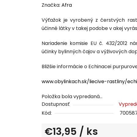
hodnotenie
Značka:
Afra
produktu
Výťažok je vyrobený z čerstvých rastl
je
účinné látky v takej podobe v akej vyrást
0,0
z
Nariadenie komisie EU č. 432/2012 
5
účinky bylinných čajov a výživových dop
hviezdičiek.
Bližšie informácie o Echinacei purpurove
www.obylinkach.sk/liecive-rastliny/ec
Položka bola vypredaná…
Dostupnosť
Vypred
Kód:
70058
€13,95
/ ks