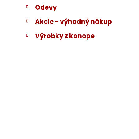
Odevy
Akcie - výhodný nákup
Výrobky z konope