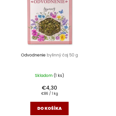
Odvodnenie
bylinný čaj 50 g
Skladom
(1 ks)
€4,30
Jednotková
€86 / 1 kg
cena:
DO KOŠÍKA