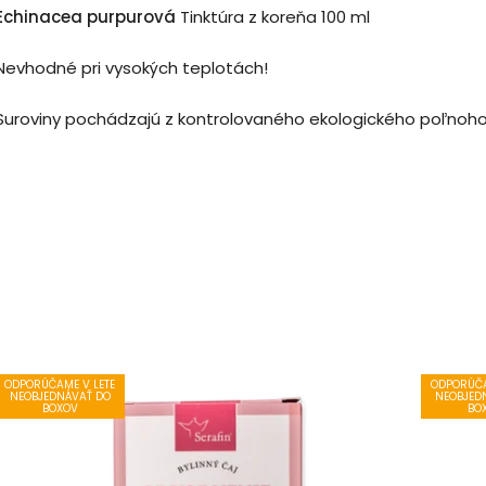
Echinacea purpurová
Tinktúra z koreňa 100 ml
Nevhodné pri vysokých teplotách!
Suroviny pochádzajú z kontrolovaného ekologického poľnoh
ODPORÚČAME V LETE
ODPORÚČA
NEOBJEDNÁVAŤ DO
NEOBJED
BOXOV
BO