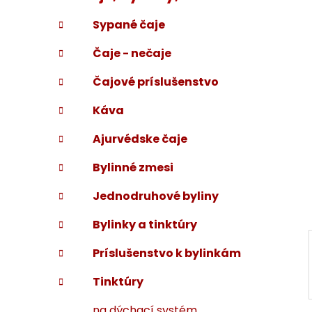
p
r
Sypané čaje
i
a
e
n
Čaje - nečaje
e
l
Čajové príslušenstvo
Káva
Ajurvédske čaje
Bylinné zmesi
Jednodruhové byliny
Bylinky a tinktúry
Príslušenstvo k bylinkám
Tinktúry
na dýchací systém