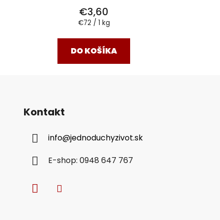
€3,60
Jednotková
€72 / 1 kg
cena:
DO KOŠÍKA
Kontakt
info
@
jednoduchyzivot.sk
E-shop: 0948 647 767