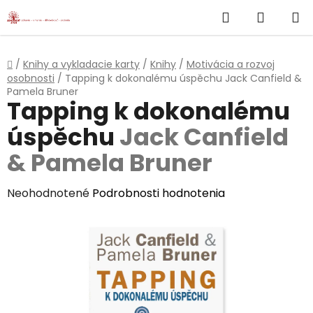
}
Hľadať
NÁKUP
Prejsť
na
KOŠÍK
obsah
Domov
/
Knihy a vykladacie karty
/
Knihy
/
Motivácia a rozvoj
osobnosti
/
Tapping k dokonalému úspěchu
Jack Canfield &
Pamela Bruner
Tapping k dokonalému
úspěchu
Jack Canfield
& Pamela Bruner
Priemerné
Neohodnotené
Podrobnosti hodnotenia
hodnotenie
produktu
je
0,0
z
5