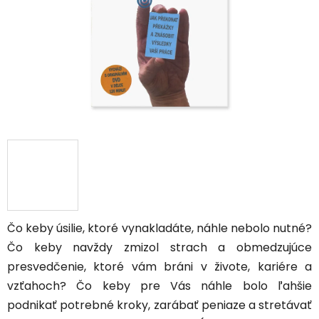
hviezdičiek.
Čo keby úsilie, ktoré vynakladáte, náhle nebolo nutné?
Čo keby navždy zmizol strach a obmedzujúce
presvedčenie, ktoré vám bráni v živote, kariére a
vzťahoch? Čo keby pre Vás náhle bolo ľahšie
podnikať potrebné kroky, zarábať peniaze a stretávať