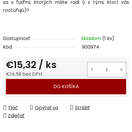
sa s ľuďmi, ktorých máte radi (i s tými, ktorí vás
rozčuľujú)?
Dostupnosť
Skladom
(1 ks)
Kód:
900974
€15,32
/ ks
€14,59 bez DPH
Jednotková cena:
DO KOŠÍKA
Tlač
Opýtať sa
Strážiť
Zdieľať