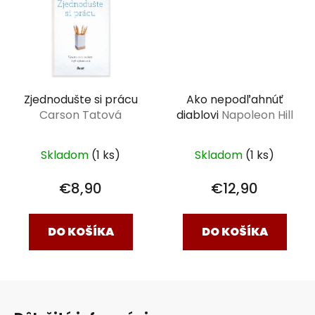
Zjednodušte si prácu
Ako nepodľahnúť
Carson Tatová
diablovi
Napoleon Hill
Skladom
(1 ks)
Skladom
(1 ks)
€8,90
€12,90
DO KOŠÍKA
DO KOŠÍKA
Z
á