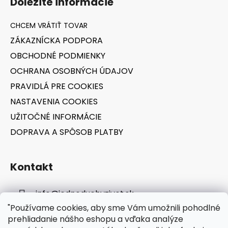
Dôležité informácie
p
ä
t
ZÁKAZNÍCKA PODPORA
i
OBCHODNÉ PODMIENKY
e
OCHRANA OSOBNÝCH ÚDAJOV
PRAVIDLÁ PRE COOKIES
NASTAVENIA COOKIES
UŽITOČNÉ INFORMÁCIE
DOPRAVA A SPÔSOB PLATBY
Kontakt
info
@
jednoduchyzivot.sk
"Používame cookies, aby sme Vám umožnili pohodlné
E-shop: 0948 647 767
prehliadanie nášho eshopu a vďaka analýze