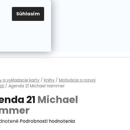
EUR
Prihlásenie
Registrácia
OV
PRAVIDLÁ PRE COOKIES
NASTAVENIA COOKIES
Súhlasím
PRÁZDNY KOŠÍK
NÁKUPNÝ
KOŠÍK
v
y a vykladacie karty
/
Knihy
/
Motivácia a rozvoj
ti
/
Agenda 21
Michael Hammer
enda 21
Michael
mmer
erné
dnotené
Podrobnosti hodnotenia
enie