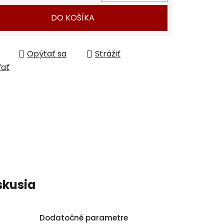
tková cena:
DO KOŠÍKA
Opýtať sa
Strážiť
ľať
skusia
Dodatočné parametre