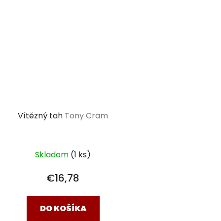
Vítězný tah
Tony Cram
Skladom
(1 ks)
€16,78
DO KOŠÍKA