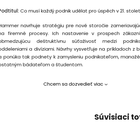
Podtitul:
Co musí každý podnik udělat pro úspěch v 21. stolet
Hammer navrhuje stratégiu pre nové storočie zameriavajú
na firemné procesy. Ich nastavenie v prospech zákazn
obmedzujúcu deštruktívnu súťaživosť medzi podnik
oddeleniami a divíziami. Návrhy vysvetľuje na príkladoch z b
a ponúka tak podnety k zamysleniu podnikateľom, manažé
ostatným bádateľom a študentom.
Chcem sa dozvedieť viac
Súvisiaci t