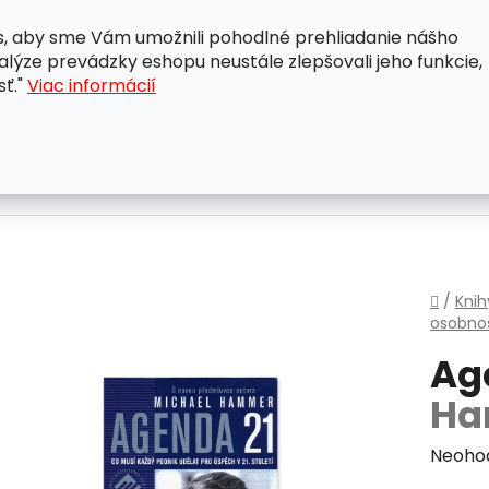
, aby sme Vám umožnili pohodlné prehliadanie nášho
A
OBCHODNÉ PODMIENKY
OCHRANA OSOBNÝCH ÚDAJ
lýze prevádzky eshopu neustále zlepšovali jeho funkcie,
sť."
Viac informácií
Domo
/
Knih
osobnos
Ag
Ha
Priem
Neoho
hodnot