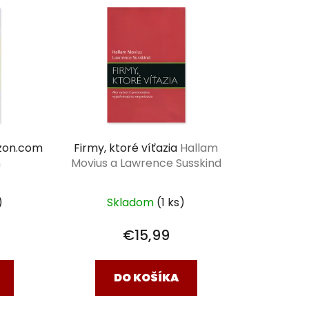
zon.com
Firmy, ktoré víťazia
Hallam
n
Movius a Lawrence Susskind
)
Skladom
(1 ks)
€15,99
DO KOŠÍKA