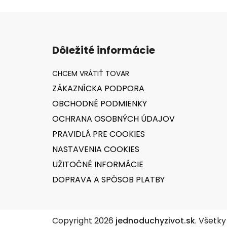
Z
á
Dôležité informácie
p
ä
t
ZÁKAZNÍCKA PODPORA
i
OBCHODNÉ PODMIENKY
e
OCHRANA OSOBNÝCH ÚDAJOV
PRAVIDLÁ PRE COOKIES
NASTAVENIA COOKIES
UŽITOČNÉ INFORMÁCIE
DOPRAVA A SPÔSOB PLATBY
Copyright 2026
jednoduchyzivot.sk
. Všetk