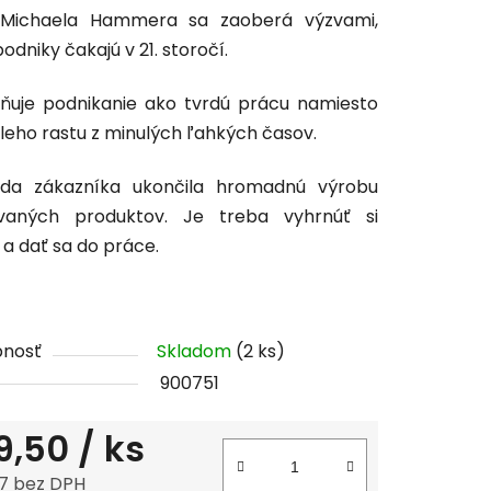
 Michaela Hammera sa zaoberá výzvami,
tu
odniky čakajú v 21. storočí.
ňuje podnikanie ako tvrdú prácu namiesto
leho rastu z minulých ľahkých časov.
čiek.
áda zákazníka ukončila hromadnú výrobu
kovaných produktov. Je treba vyhrnúť si
 a dať sa do práce.
pnosť
Skladom
(2 ks)
900751
9,50
/ ks
7 bez DPH