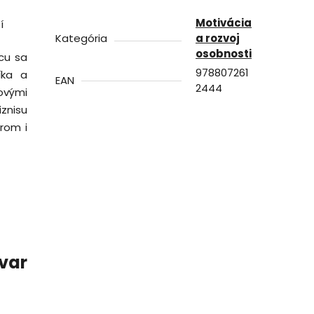
Motivácia
í
Kategória
a rozvoj
osobnosti
cu sa
978807261
íka a
EAN
2444
ovými
iznisu
rom i
ovar