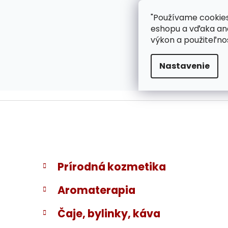
}
Prejsť
"Používame cookies
ZÁKAZNÍCKA PODPOR
na
eshopu a vďaka ana
obsah
výkon a použiteľno
Nastavenie
B
K
Preskočiť
Prírodná kozmetika
a
kategórie
o
t
č
Aromaterapia
e
n
g
ý
Čaje, bylinky, káva
ó
p
r