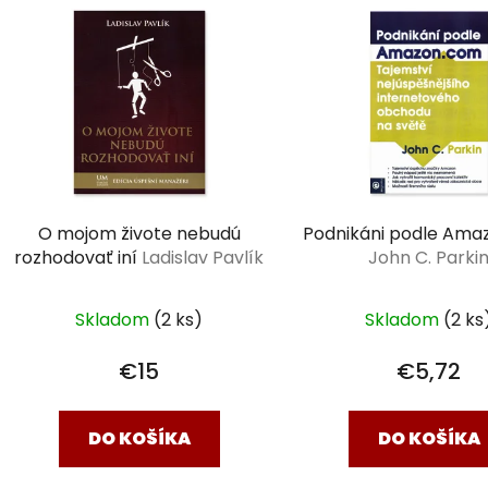
O mojom živote nebudú
Podnikáni podle Ama
rozhodovať iní
Ladislav Pavlík
John C. Parki
Skladom
(2 ks)
Skladom
(2 ks
€15
€5,72
DO KOŠÍKA
DO KOŠÍKA