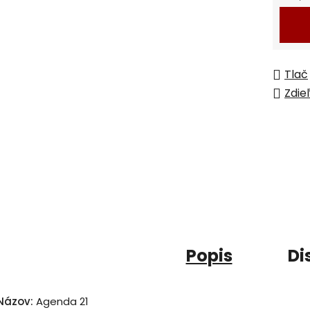
Jedno
Tlač
Zdie
Popis
Di
Názov:
Agenda 21