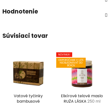
Hodnotenie
Súvisiaci tovar
NOVINKA!
ODPORÚČAME V LETE
NEOBJEDNÁVAŤ DO
BOXOV
Vatové tyčinky
Elixírové telové maslo
bambusové
RUŽA LÁSKA
250 ml