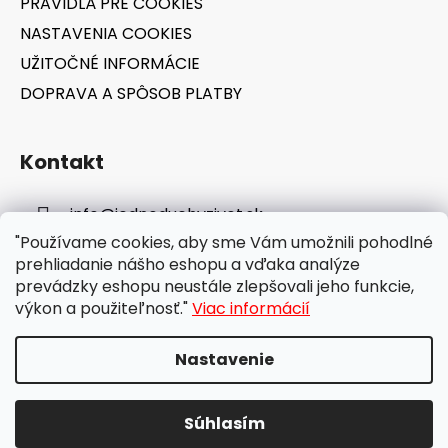
PRAVIDLÁ PRE COOKIES
NASTAVENIA COOKIES
UŽITOČNÉ INFORMÁCIE
DOPRAVA A SPÔSOB PLATBY
Kontakt
info
@
jednoduchyzivot.sk
"Používame cookies, aby sme Vám umožnili pohodlné
E-shop: 0948 647 767
prehliadanie nášho eshopu a vďaka analýze
prevádzky eshopu neustále zlepšovali jeho funkcie,
výkon a použiteľnosť."
Viac informácií
Nastavenie
Vytvoril Shoptet
Súhlasím
Copyright 2026
jednoduchyzivot.sk
. Všetky práva