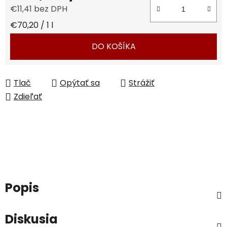
€11,41 bez DPH
Jednotková cena:
€70,20 / 1 l
DO KOŠÍKA
Tlač
Opýtať sa
Strážiť
Zdieľať
Popis
Diskusia