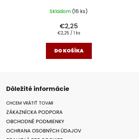
Skladom
(16 ks)
€2,25
Jednotková
€2,25 / 1 ks
cena:
DO KOŠÍKA
Z
á
Dôležité informácie
p
ä
t
ZÁKAZNÍCKA PODPORA
i
OBCHODNÉ PODMIENKY
e
OCHRANA OSOBNÝCH ÚDAJOV