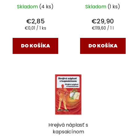
Skladom
(4 ks)
Skladom
(1 ks)
€2,85
€29,90
Jednotková
Jednotková
€0,01 / 1 ks
€119,60 / 1 l
cena:
cena:
DO KOŠÍKA
DO KOŠÍKA
Hrejivá náplasť s
kapsaicínom