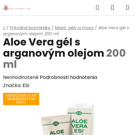
}
Hľadať
NÁKUP
Prejsť
na
KOŠÍK
obsah
Domov
/
Prírodná kozmetika
/
Masti, gély a moxy
/
Aloe Vera gél s
arganovým olejom
200 ml
Aloe Vera gél s
arganovým olejom
200
ml
Priemerné
Neohodnotené
Podrobnosti hodnotenia
hodnotenie
Značka:
ESI
produktu
ODPORÚČAME V LETE
NEOBJEDNÁVAŤ DO
je
BOXOV
0,0
z
5
hviezdičiek.