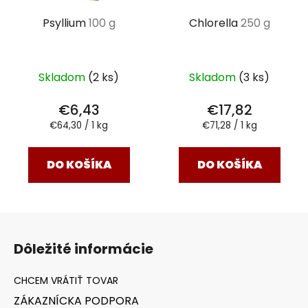
Psyllium
100 g
Chlorella
250 g
Skladom
(2 ks)
Skladom
(3 ks)
€6,43
€17,82
Jednotková
Jednotková
€64,30 / 1 kg
€71,28 / 1 kg
cena:
cena:
DO KOŠÍKA
DO KOŠÍKA
Z
á
Dôležité informácie
p
ä
t
ZÁKAZNÍCKA PODPORA