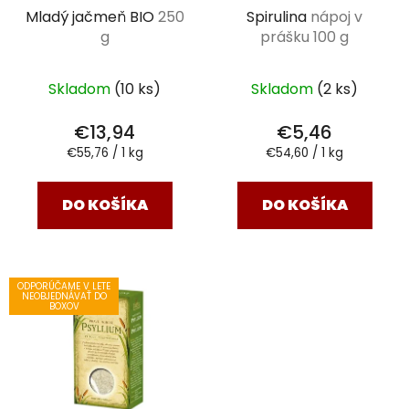
Mladý jačmeň BIO
250
Spirulina
nápoj v
g
prášku 100 g
Skladom
(10 ks)
Skladom
(2 ks)
€13,94
€5,46
Jednotková
Jednotková
€55,76 / 1 kg
€54,60 / 1 kg
cena:
cena:
DO KOŠÍKA
DO KOŠÍKA
ODPORÚČAME V LETE
NEOBJEDNÁVAŤ DO
BOXOV