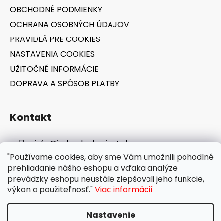
i
OBCHODNÉ PODMIENKY
e
OCHRANA OSOBNÝCH ÚDAJOV
PRAVIDLÁ PRE COOKIES
NASTAVENIA COOKIES
UŽITOČNÉ INFORMÁCIE
DOPRAVA A SPÔSOB PLATBY
Kontakt
info
@
jednoduchyzivot.sk
"Používame cookies, aby sme Vám umožnili pohodlné
E-shop: 0948 647 767
prehliadanie nášho eshopu a vďaka analýze
prevádzky eshopu neustále zlepšovali jeho funkcie,
výkon a použiteľnosť."
Viac informácií
Nastavenie