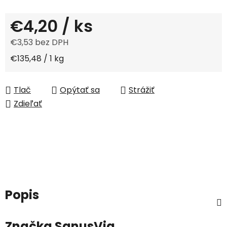
€4,20
/ ks
€3,53 bez DPH
Jednotková cena:
€135,48 / 1 kg
Tlač
Opýtať sa
Strážiť
Zdieľať
Popis
Značka
SanusVia