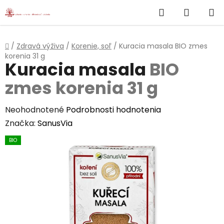
}
Hľadať
NÁKUP
Prejsť
na
KOŠÍK
obsah
Domov
/
Zdravá výživa
/
Korenie, soľ
/
Kuracia masala
BIO zmes
korenia 31 g
Kuracia masala
BIO
zmes korenia 31 g
Priemerné
Neohodnotené
Podrobnosti hodnotenia
hodnotenie
Značka:
SanusVia
produktu
BIO
je
0,0
z
5
hviezdičiek.