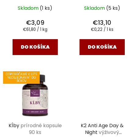
Skladom
(1 ks)
Skladom
(5 ks)
€3,09
€13,10
Jednotková
Jednotková
€61,80 / 1 kg
€0,22 / 1 ks
cena:
cena:
DO KOŠÍKA
DO KOŠÍKA
ODPORÚČAME V LETE
NEOBJEDNÁVAŤ DO
BOXOV
Kĺby
prírodné kapsule
K2 Anti Age Day &
90 ks
Night
výživový