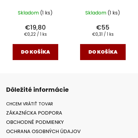
doplnok
Skladom
(1 ks)
Skladom
(1 ks)
€19,80
€55
Jednotková
Jednotková
€0,22 / 1 ks
€0,31 / 1 ks
cena:
cena:
DO KOŠÍKA
DO KOŠÍKA
Z
á
Dôležité informácie
p
ä
t
ZÁKAZNÍCKA PODPORA
i
OBCHODNÉ PODMIENKY
e
OCHRANA OSOBNÝCH ÚDAJOV