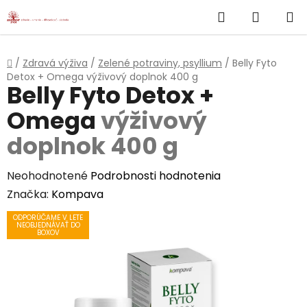
}
Hľadať
NÁKUP
Prejsť
na
KOŠÍK
obsah
Domov
/
Zdravá výživa
/
Zelené potraviny, psyllium
/
Belly Fyto
Detox + Omega
výživový doplnok 400 g
Belly Fyto Detox +
Omega
výživový
doplnok 400 g
Priemerné
Neohodnotené
Podrobnosti hodnotenia
hodnotenie
Značka:
Kompava
produktu
ODPORÚČAME V LETE
NEOBJEDNÁVAŤ DO
je
BOXOV
0,0
z
5
hviezdičiek.