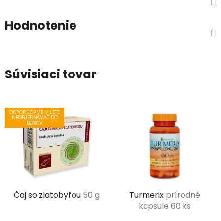
Hodnotenie
Súvisiaci tovar
ODPORÚČAME V LETE
NEOBJEDNÁVAŤ DO
BOXOV
Čaj so zlatobyľou
50 g
Turmerix
prírodné
kapsule 60 ks