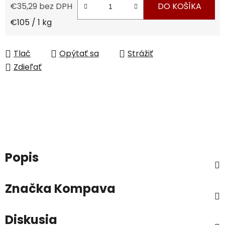
€35,29 bez DPH
DO KOŠÍKA
Jednotková cena:
€105 / 1 kg
Tlač
Opýtať sa
Strážiť
Zdieľať
Popis
Značka
Kompava
Diskusia