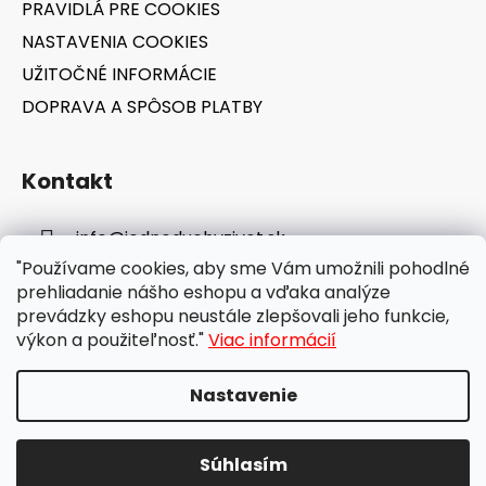
PRAVIDLÁ PRE COOKIES
NASTAVENIA COOKIES
UŽITOČNÉ INFORMÁCIE
DOPRAVA A SPÔSOB PLATBY
Kontakt
info
@
jednoduchyzivot.sk
"Používame cookies, aby sme Vám umožnili pohodlné
E-shop: 0948 647 767
prehliadanie nášho eshopu a vďaka analýze
prevádzky eshopu neustále zlepšovali jeho funkcie,
výkon a použiteľnosť."
Viac informácií
Nastavenie
Vytvoril Shoptet
Súhlasím
Copyright 2026
jednoduchyzivot.sk
. Všetky práva