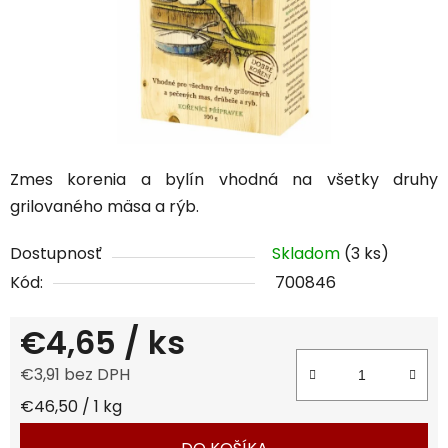
Zmes korenia a bylín vhodná na všetky druhy
grilovaného mäsa a rýb.
Dostupnosť
Skladom
(3 ks)
Kód:
700846
€4,65
/ ks
€3,91 bez DPH
Jednotková cena:
€46,50 / 1 kg