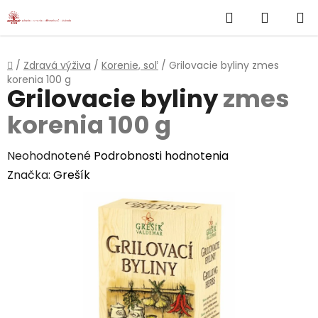
}
Hľadať
NÁKUP
Prejsť
na
KOŠÍK
obsah
Domov
/
Zdravá výživa
/
Korenie, soľ
/
Grilovacie byliny
zmes
korenia 100 g
Grilovacie byliny
zmes
korenia 100 g
Priemerné
Neohodnotené
Podrobnosti hodnotenia
hodnotenie
Značka:
Grešík
produktu
je
0,0
z
5
hviezdičiek.