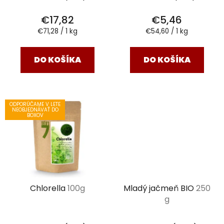
€17,82
€5,46
Jednotková
Jednotková
€71,28 / 1 kg
€54,60 / 1 kg
cena:
cena:
DO KOŠÍKA
DO KOŠÍKA
ODPORÚČAME V LETE
NEOBJEDNÁVAŤ DO
BOXOV
Chlorella
100g
Mladý jačmeň BIO
250
g