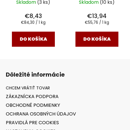
Skladom
(3 ks)
Skladom
(10 ks)
€8,43
€13,94
Jednotková
Jednotková
€84,30 / 1 kg
€55,76 / 1 kg
cena:
cena:
DO KOŠÍKA
DO KOŠÍKA
Z
á
Dôležité informácie
p
ä
t
ZÁKAZNÍCKA PODPORA
i
OBCHODNÉ PODMIENKY
e
OCHRANA OSOBNÝCH ÚDAJOV
PRAVIDLÁ PRE COOKIES