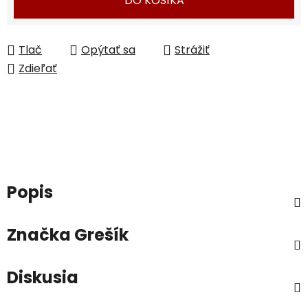
DO KOŠÍKA
Tlač
Opýtať sa
Strážiť
Zdieľať
Popis
Značka
Grešík
Diskusia