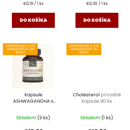
Jednotková
Jednotková
€0,19 / 1 ks
€0,30 / 1 ks
cena:
cena:
DO KOŠÍKA
DO KOŠÍKA
ODPORÚČAME V LETE
ODPORÚČAME V LETE
NEOBJEDNÁVAŤ DO
NEOBJEDNÁVAŤ DO
BOXOV
BOXOV
Kapsule
Cholesterol
prírodné
ASHWAGANDHA s
kapsule 90 ks
horčíkom
90 kapsúl
Skladom
(3 ks)
Skladom
(1 ks)