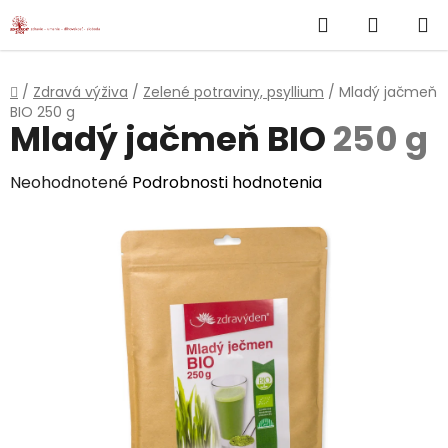
}
Hľadať
NÁKUP
Prejsť
na
KOŠÍK
obsah
Domov
/
Zdravá výživa
/
Zelené potraviny, psyllium
/
Mladý jačmeň
BIO
250 g
Mladý jačmeň BIO
250 g
Priemerné
Neohodnotené
Podrobnosti hodnotenia
hodnotenie
produktu
je
0,0
z
5
hviezdičiek.