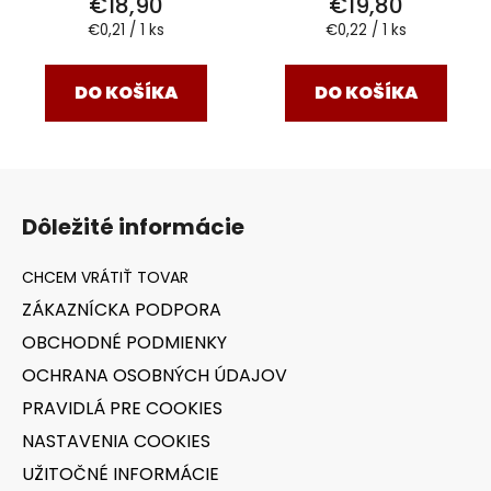
€18,90
€19,80
Jednotková
Jednotková
€0,21 / 1 ks
€0,22 / 1 ks
cena:
cena:
DO KOŠÍKA
DO KOŠÍKA
Z
á
Dôležité informácie
p
ä
t
ZÁKAZNÍCKA PODPORA
i
OBCHODNÉ PODMIENKY
e
OCHRANA OSOBNÝCH ÚDAJOV
PRAVIDLÁ PRE COOKIES
NASTAVENIA COOKIES
UŽITOČNÉ INFORMÁCIE