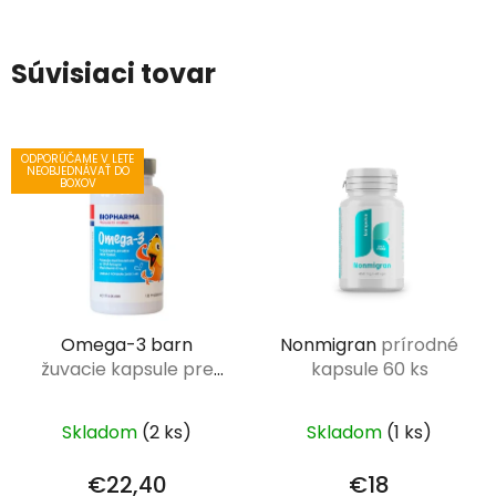
Súvisiaci tovar
ODPORÚČAME V LETE
NEOBJEDNÁVAŤ DO
BOXOV
Omega-3 barn
Nonmigran
prírodné
žuvacie kapsule pre
kapsule 60 ks
deti 120 ks
Skladom
(2 ks)
Skladom
(1 ks)
€22,40
€18