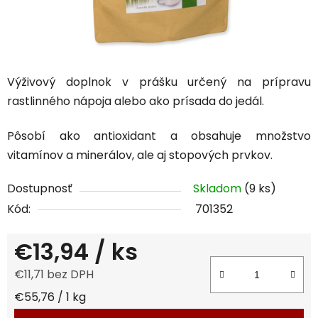
Výživový doplnok v prášku určený na prípravu
rastlinného nápoja alebo ako prísada do jedál.
Pôsobí ako antioxidant a obsahuje množstvo
vitamínov a minerálov, ale aj stopových prvkov.
Dostupnosť
Skladom
(9 ks)
Kód:
701352
€13,94
/ ks
€11,71 bez DPH
Jednotková cena:
€55,76 / 1 kg