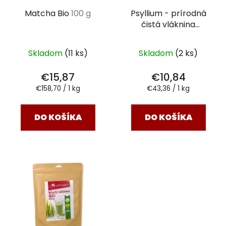
Matcha Bio
100 g
Psyllium - prírodná
čistá vláknina
výživový doplnok 250
g
Skladom
(11 ks)
Skladom
(2 ks)
€15,87
€10,84
Jednotková
Jednotková
€158,70 / 1 kg
€43,36 / 1 kg
cena:
cena:
DO KOŠÍKA
DO KOŠÍKA