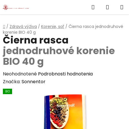
}
Hľadať
NÁKUP
Prejsť
na
KOŠÍK
obsah
Domov
/
Zdravá výživa
/
Korenie, soľ
/
Čierna rasca
jednodruhové
korenie BIO 40 g
Čierna rasca
jednodruhové korenie
BIO 40 g
Priemerné
Neohodnotené
Podrobnosti hodnotenia
hodnotenie
Značka:
Sonnentor
produktu
BIO
je
0,0
z
5
hviezdičiek.