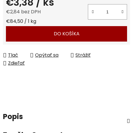
€3,38
/ ks
€2,84 bez DPH
Jednotková cena:
€84,50 / 1 kg
DO KOŠÍKA
Tlač
Opýtať sa
Strážiť
Zdieľať
Popis