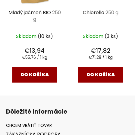
Mladý jačmeň BIO
250
Chlorella
250 g
g
Skladom
(10 ks)
Skladom
(3 ks)
€13,94
€17,82
Jednotková
Jednotková
€55,76 / 1 kg
€71,28 / 1 kg
cena:
cena:
DO KOŠÍKA
DO KOŠÍKA
Z
á
Dôležité informácie
p
ä
t
ZÁKAZNÍCKA PODPORA