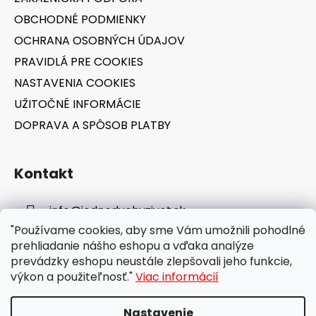
i
OBCHODNÉ PODMIENKY
e
OCHRANA OSOBNÝCH ÚDAJOV
PRAVIDLÁ PRE COOKIES
NASTAVENIA COOKIES
UŽITOČNÉ INFORMÁCIE
DOPRAVA A SPÔSOB PLATBY
Kontakt
info
@
jednoduchyzivot.sk
"Používame cookies, aby sme Vám umožnili pohodlné
E-shop: 0948 647 767
prehliadanie nášho eshopu a vďaka analýze
prevádzky eshopu neustále zlepšovali jeho funkcie,
výkon a použiteľnosť."
Viac informácií
Nastavenie