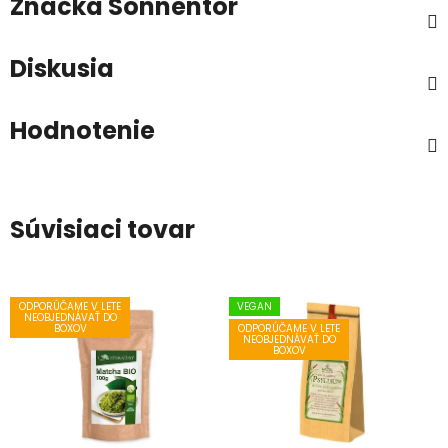
Značka
Sonnentor
Diskusia
Hodnotenie
Súvisiaci tovar
ODPORÚČAME V LETE
VEGAN
NEOBJEDNÁVAŤ DO
ODPORÚČAME V LETE
BOXOV
NEOBJEDNÁVAŤ DO
BOXOV