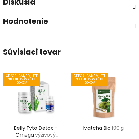
Diskusia
Hodnotenie
Súvisiaci tovar
ODPORÚČAME V LETE
ODPORÚČAME V LETE
NEOBJEDNÁVAŤ DO
NEOBJEDNÁVAŤ DO
BOXOV
BOXOV
Belly Fyto Detox +
Matcha Bio
100 g
Omega
výživový