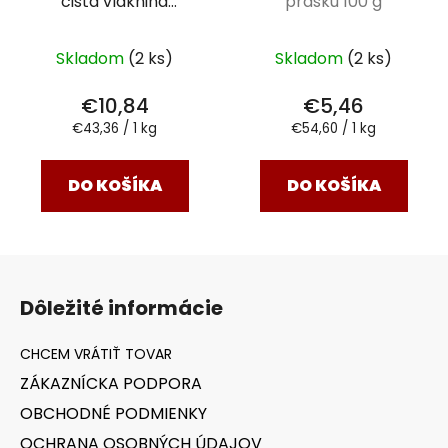
čistá vláknina
prášku 100 g
výživový doplnok 250
g
Skladom
(2 ks)
Skladom
(2 ks)
€10,84
€5,46
Jednotková
Jednotková
€43,36 / 1 kg
€54,60 / 1 kg
cena:
cena:
DO KOŠÍKA
DO KOŠÍKA
Z
á
Dôležité informácie
p
ä
t
ZÁKAZNÍCKA PODPORA
i
OBCHODNÉ PODMIENKY
e
OCHRANA OSOBNÝCH ÚDAJOV