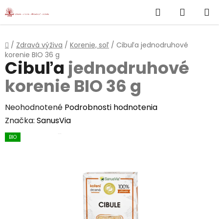
}
Hľadať
NÁKUP
Prejsť
na
KOŠÍK
obsah
Domov
/
Zdravá výživa
/
Korenie, soľ
/
Cibuľa
jednodruhové
korenie BIO 36 g
Cibuľa
jednodruhové
korenie BIO 36 g
Priemerné
Neohodnotené
Podrobnosti hodnotenia
hodnotenie
Značka:
SanusVia
produktu
BIO
je
0,0
z
5
hviezdičiek.