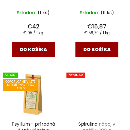
doplnok 400 g
Skladom
(1 ks)
Skladom
(11 ks)
€42
€15,87
Jednotková
Jednotková
€105 / 1 kg
€158,70 / 1 kg
cena:
cena:
DO KOŠÍKA
DO KOŠÍKA
VEGAN
NOVINKA!
ODPORÚČAME V LETE
NEOBJEDNÁVAŤ DO
BOXOV
Psyllium - prírodná
Spirulina
nápoj v