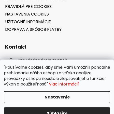
PRAVIDLÁ PRE COOKIES
NASTAVENIA COOKIES
UŽITOČNÉ INFORMÁCIE
DOPRAVA A SPÔSOB PLATBY
Kontakt
info
@
jednoduchyzivot.sk
"Používame cookies, aby sme Vám umožnili pohodlné
E-shop: 0948 647 767
prehliadanie nášho eshopu a vďaka analýze
prevádzky eshopu neustále zlepšovali jeho funkcie,
výkon a použiteľnosť."
Viac informácií
Nastavenie
Vytvoril Shoptet
Súhlasím