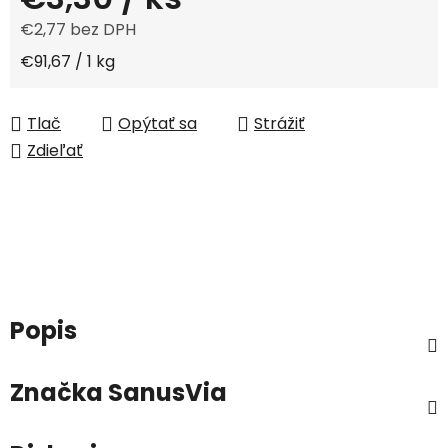
€2,77 bez DPH
Jednotková cena:
€91,67 / 1 kg
Tlač
Opýtať sa
Strážiť
Zdieľať
Popis
Značka
SanusVia