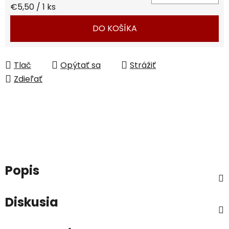
Jednotková cena:
€5,50 / 1 ks
DO KOŠÍKA
Tlač
Opýtať sa
Strážiť
Zdieľať
Popis
Diskusia