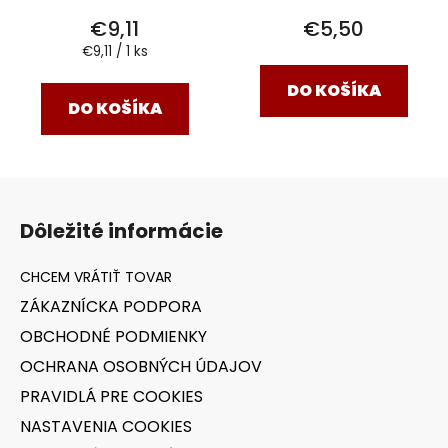
€9,11
€5,50
Jednotková
€9,11 / 1 ks
cena:
DO KOŠÍKA
DO KOŠÍKA
Z
á
Dôležité informácie
p
ä
t
ZÁKAZNÍCKA PODPORA
i
OBCHODNÉ PODMIENKY
e
OCHRANA OSOBNÝCH ÚDAJOV
PRAVIDLÁ PRE COOKIES
NASTAVENIA COOKIES