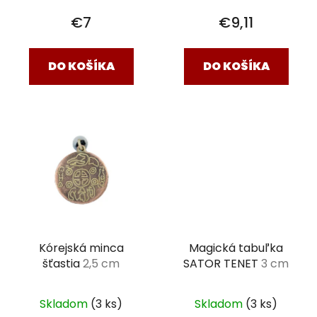
€7
€9,11
DO KOŠÍKA
DO KOŠÍKA
Kórejská minca
Magická tabuľka
šťastia
2,5 cm
SATOR TENET
3 cm
Skladom
(3 ks)
Skladom
(3 ks)