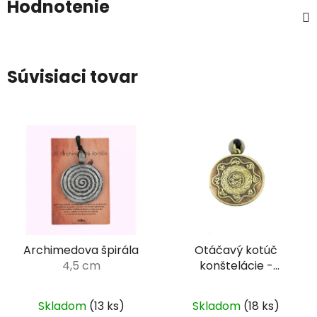
Hodnotenie
Súvisiaci tovar
Archimedova špirála
Otáčavý kotúč
4,5 cm
konštelácie -
talizman
2,5 cm
Skladom
(13 ks)
Skladom
(18 ks)