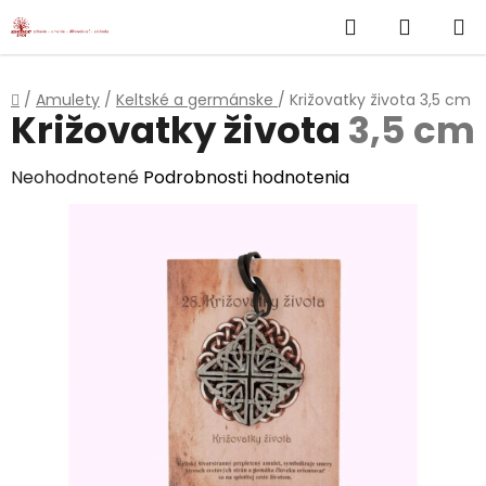
}
Hľadať
NÁKUP
Prejsť
na
KOŠÍK
obsah
Domov
/
Amulety
/
Keltské a germánske
/
Križovatky života
3,5 cm
Križovatky života
3,5 cm
Priemerné
Neohodnotené
Podrobnosti hodnotenia
hodnotenie
produktu
je
0,0
z
5
hviezdičiek.