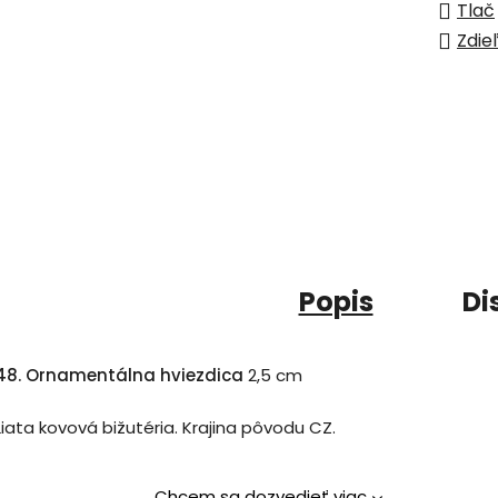
Tlač
Zdie
Popis
Di
48. Ornamentálna hviezdica
2,5 cm
Liata kovová bižutéria. Krajina pôvodu CZ.
Chcem sa dozvedieť viac