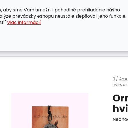
, aby sme Vám umožnili pohodlné prehliadanie nášho
A
OBCHODNÉ PODMIENKY
OCHRANA OSOBNÝCH ÚDAJ
lýze prevádzky eshopu neustále zlepšovali jeho funkcie,
sť."
Viac informácií
Domo
/
Amu
hviezd
Or
hv
Priem
Neoho
hodnot