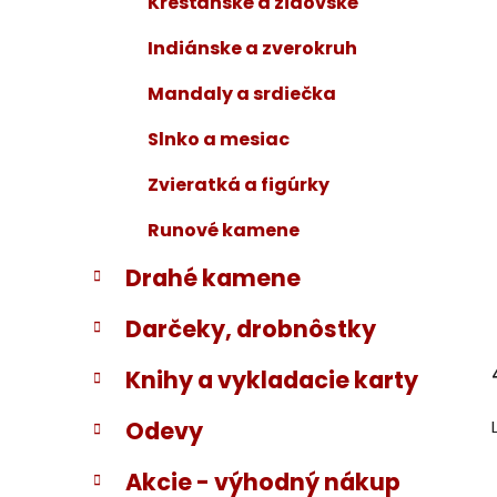
Kresťanské a židovské
Indiánske a zverokruh
Mandaly a srdiečka
Slnko a mesiac
Zvieratká a figúrky
Runové kamene
Drahé kamene
Darčeky, drobnôstky
Knihy a vykladacie karty
Odevy
Akcie - výhodný nákup