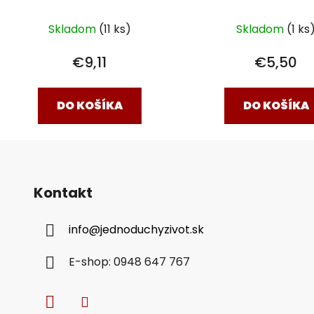
Skladom
(11 ks)
Skladom
(1 ks
€9,11
€5,50
DO KOŠÍKA
DO KOŠÍKA
Kontakt
info
@
jednoduchyzivot.sk
E-shop: 0948 647 767