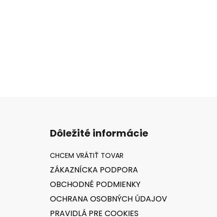
Z
á
Dôležité informácie
p
ä
t
ZÁKAZNÍCKA PODPORA
i
OBCHODNÉ PODMIENKY
e
OCHRANA OSOBNÝCH ÚDAJOV
PRAVIDLÁ PRE COOKIES