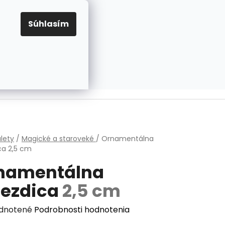
EUR
Prihlásenie
Registrácia
OV
PRAVIDLÁ PRE COOKIES
NASTAVENIA COOKIES
Súhlasím
PRÁZDNY KOŠÍK
NÁKUPNÝ
KOŠÍK
v
lety
/
Magické a staroveké
/
Ornamentálna
ica
2,5 cm
namentálna
iezdica
2,5 cm
erné
dnotené
Podrobnosti hodnotenia
enie