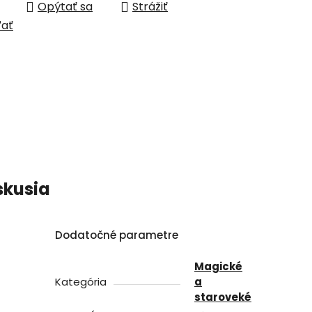
Opýtať sa
Strážiť
ľať
skusia
Dodatočné parametre
Magické
Kategória
a
staroveké