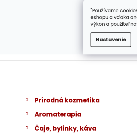
}
Prejsť
"Používame cookies
ZÁKAZNÍCKA PODPOR
na
eshopu a vďaka ana
obsah
výkon a použiteľno
Nastavenie
B
K
Preskočiť
Prírodná kozmetika
a
kategórie
o
t
č
Aromaterapia
e
n
g
ý
Čaje, bylinky, káva
ó
p
r