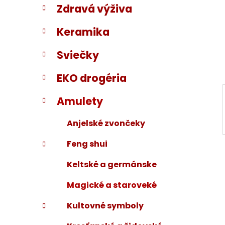
Zdravá výživa
i
a
e
n
Keramika
e
l
Sviečky
EKO drogéria
Amulety
Anjelské zvončeky
Feng shui
Keltské a germánske
Magické a staroveké
Kultovné symboly