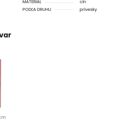
MATERIÁL
cín
PODĽA DRUHU
prívesky
ovar
cm