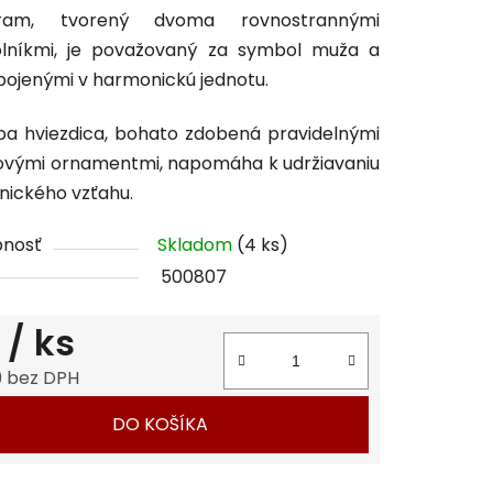
ram, tvorený dvoma rovnostrannými
tu
olníkmi, je považovaný za symbol muža a
pojenými v harmonickú jednotu.
pa hviezdica, bohato zdobená pravidelnými
ovými ornamentmi, napomáha k udržiavaniu
čiek.
ického vzťahu.
pnosť
Skladom
(4 ks)
500807
7
/ ks
9 bez DPH
tková cena:
DO KOŠÍKA