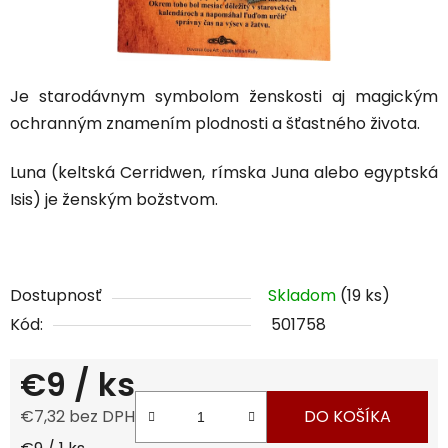
Je starodávnym symbolom ženskosti aj magickým
ochranným znamením plodnosti a šťastného života.
Luna (keltská Cerridwen, rímska Juna alebo egyptská
Isis) je ženským božstvom.
Dostupnosť
Skladom
(19 ks)
Kód:
501758
€9
/ ks
€7,32 bez DPH
DO KOŠÍKA
Jednotková cena: