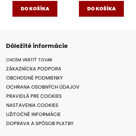
DO KOŠÍKA
DO KOŠÍKA
Z
á
Dôležité informácie
p
ä
t
ZÁKAZNÍCKA PODPORA
i
OBCHODNÉ PODMIENKY
e
OCHRANA OSOBNÝCH ÚDAJOV
PRAVIDLÁ PRE COOKIES
NASTAVENIA COOKIES
UŽITOČNÉ INFORMÁCIE
DOPRAVA A SPÔSOB PLATBY