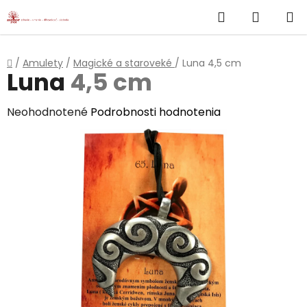
}
Hľadať
NÁKUP
Prejsť
na
KOŠÍK
obsah
Domov
/
Amulety
/
Magické a staroveké
/
Luna
4,5 cm
Luna
4,5 cm
Priemerné
Neohodnotené
Podrobnosti hodnotenia
hodnotenie
produktu
je
0,0
z
5
hviezdičiek.