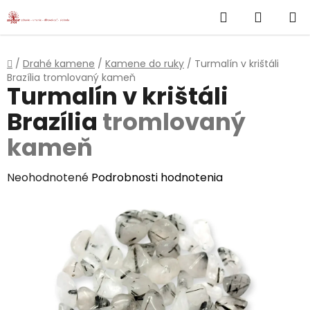
}
Hľadať
NÁKUP
Prejsť
na
KOŠÍK
obsah
Domov
/
Drahé kamene
/
Kamene do ruky
/
Turmalín v krištáli
Brazília
tromlovaný kameň
Turmalín v krištáli
Brazília
tromlovaný
kameň
Priemerné
Neohodnotené
Podrobnosti hodnotenia
hodnotenie
produktu
je
0,0
z
5
hviezdičiek.