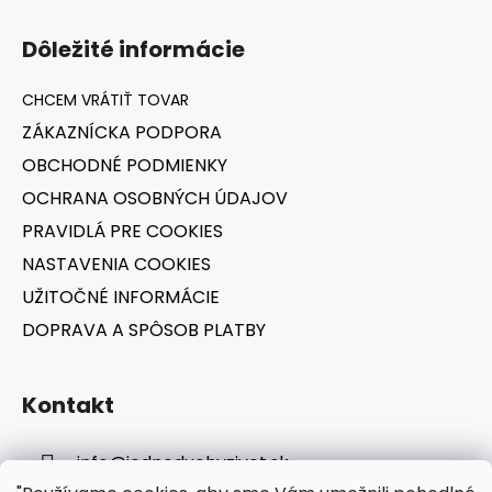
Z
á
Dôležité informácie
p
ä
t
ZÁKAZNÍCKA PODPORA
i
OBCHODNÉ PODMIENKY
e
OCHRANA OSOBNÝCH ÚDAJOV
PRAVIDLÁ PRE COOKIES
NASTAVENIA COOKIES
UŽITOČNÉ INFORMÁCIE
DOPRAVA A SPÔSOB PLATBY
Kontakt
info
@
jednoduchyzivot.sk