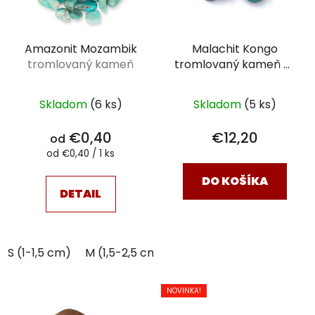
Amazonit Mozambik
Malachit Kongo
tromlovaný kameň
tromlovaný kameň
XL
(3-4,5 cm)
Skladom
(6 ks)
Skladom
(5 ks)
€0,40
€12,20
od
Jednotková
od €0,40 / 1 ks
cena:
DO KOŠÍKA
DETAIL
S (1-1,5 cm)
M (1,5-2,5 cm)
NOVINKA!