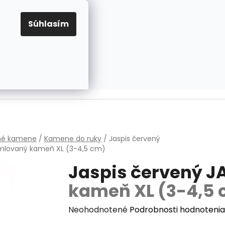
EUR
Prihlásenie
Registrácia
OV
PRAVIDLÁ PRE COOKIES
NASTAVENIA COOKIES
Súhlasím
PRÁZDNY KOŠÍK
NÁKUPNÝ
KOŠÍK
v
hé kamene
/
Kamene do ruky
/
Jaspis červený
mlovaný kameň XL (3-4,5 cm)
Jaspis červený J
kameň XL (3-4,5
Priemerné
Neohodnotené
Podrobnosti hodnotenia
hodnotenie