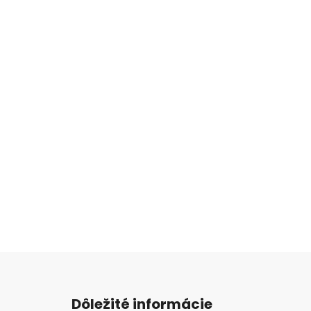
Z
á
Dôležité informácie