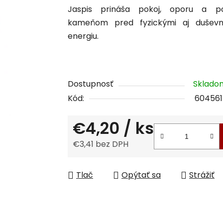
Jaspis prináša pokoj, oporu a 
produktu
kameňom pred fyzickými aj duševný
je
energiu.
0,0
z
5
hviezdičiek.
Dostupnosť
Sklad
Kód:
604561
€4,20
/ ks
€3,41 bez DPH
Jednotková cena:
Tlač
Opýtať sa
Strážiť