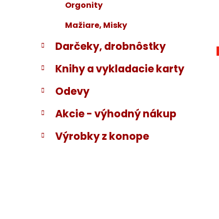
Orgonity
Mažiare, Misky
Darčeky, drobnôstky
Knihy a vykladacie karty
Odevy
Akcie - výhodný nákup
Výrobky z konope