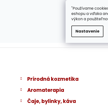
}
Prejsť
"Používame cookies
ZÁKAZNÍCKA PODPOR
na
eshopu a vďaka ana
obsah
výkon a použiteľno
Nastavenie
B
K
Preskočiť
Prírodná kozmetika
a
kategórie
o
t
č
Aromaterapia
e
n
g
ý
Čaje, bylinky, káva
ó
p
r