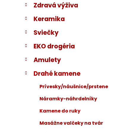
Zdravá výživa
i
a
e
n
Keramika
e
l
Sviečky
EKO drogéria
Amulety
Drahé kamene
Prívesky/náušnice/prstene
Náramky-náhrdelníky
Kamene do ruky
Masážne valčeky na tvár