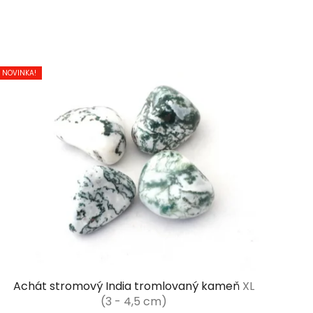
NOVINKA!
Achát stromový India tromlovaný kameň
XL
(3 - 4,5 cm)