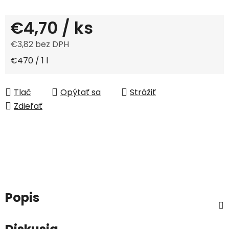
€4,70
/ ks
€3,82 bez DPH
Jednotková cena:
€470 / 1 l
Tlač
Opýtať sa
Strážiť
Zdieľať
Popis