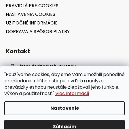
PRAVIDLÁ PRE COOKIES
NASTAVENIA COOKIES
UŽITOČNÉ INFORMÁCIE
DOPRAVA A SPÔSOB PLATBY
Kontakt
info
@
jednoduchyzivot.sk
"Používame cookies, aby sme Vám umožnili pohodlné
E-shop: 0948 647 767
prehliadanie nášho eshopu a vďaka analýze
prevádzky eshopu neustále zlepšovali jeho funkcie,
výkon a použiteľnosť."
Viac informácií
Nastavenie
Vytvoril Shoptet
Súhlasím
Copyright 2026
jednoduchyzivot.sk
. Všetky práva