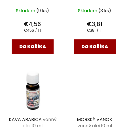
Skladom
(9 ks)
Skladom
(3 ks)
€4,56
€3,81
Jednotková
Jednotková
€456 / 1 l
€381 / 1 l
cena:
cena:
DO KOŠÍKA
DO KOŠÍKA
KÁVA ARABICA
vonný
MORSKÝ VÁNOK
olej 10 ml
vonný olej 10 ml