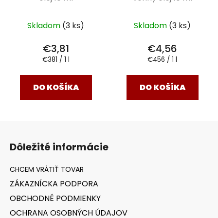
Skladom
(3 ks)
Skladom
(3 ks)
€3,81
€4,56
Jednotková
Jednotková
€381 / 1 l
€456 / 1 l
cena:
cena:
DO KOŠÍKA
DO KOŠÍKA
Z
á
Dôležité informácie
p
ä
t
ZÁKAZNÍCKA PODPORA
i
OBCHODNÉ PODMIENKY
e
OCHRANA OSOBNÝCH ÚDAJOV