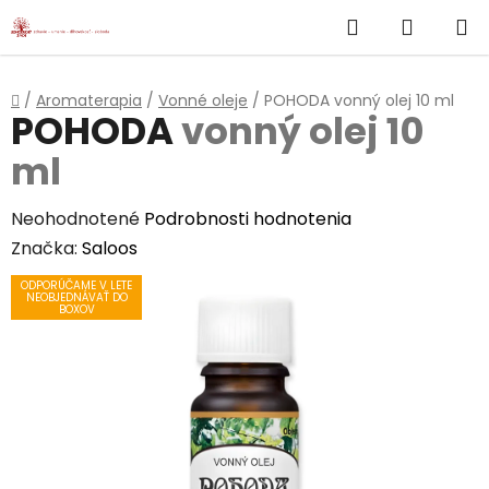
}
Hľadať
NÁKUP
Prejsť
na
KOŠÍK
obsah
Domov
/
Aromaterapia
/
Vonné oleje
/
POHODA
vonný olej 10 ml
POHODA
vonný olej 10
ml
Priemerné
Neohodnotené
Podrobnosti hodnotenia
hodnotenie
Značka:
Saloos
produktu
ODPORÚČAME V LETE
NEOBJEDNÁVAŤ DO
je
BOXOV
0,0
z
5
hviezdičiek.