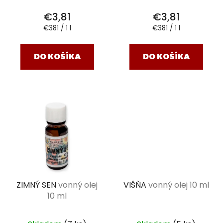
€3,81
€3,81
Jednotková
Jednotková
€381 / 1 l
€381 / 1 l
cena:
cena:
DO KOŠÍKA
DO KOŠÍKA
ZIMNÝ SEN
vonný olej
VIŠŇA
vonný olej 10 ml
10 ml