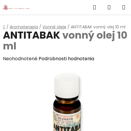
}
Hľadať
NÁKUP
Prejsť
na
KOŠÍK
obsah
Domov
/
Aromaterapia
/
Vonné oleje
/
ANTITABAK
vonný olej 10 ml
ANTITABAK
vonný olej 10
ml
Priemerné
Neohodnotené
Podrobnosti hodnotenia
hodnotenie
produktu
je
0,0
z
5
hviezdičiek.