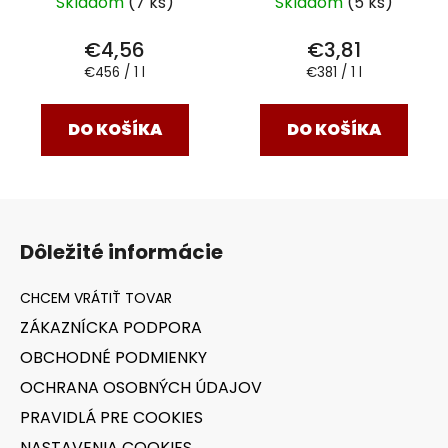
Skladom
(7 ks)
Skladom
(5 ks)
€4,56
€3,81
Jednotková
Jednotková
€456 / 1 l
€381 / 1 l
cena:
cena:
DO KOŠÍKA
DO KOŠÍKA
Z
á
Dôležité informácie
p
ä
t
ZÁKAZNÍCKA PODPORA
i
OBCHODNÉ PODMIENKY
e
OCHRANA OSOBNÝCH ÚDAJOV
PRAVIDLÁ PRE COOKIES
NASTAVENIA COOKIES