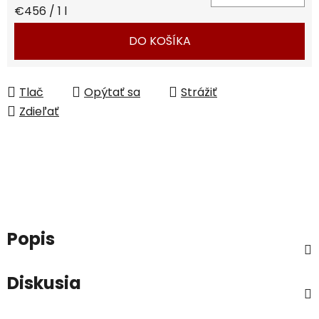
Jednotková cena:
€456 / 1 l
DO KOŠÍKA
Tlač
Opýtať sa
Strážiť
Zdieľať
Popis
Diskusia