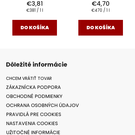
€3,81
€4,70
Jednotková
Jednotková
€381 / 1 l
€470 / 1 l
cena:
cena:
DO KOŠÍKA
DO KOŠÍKA
Z
á
Dôležité informácie
p
ä
t
ZÁKAZNÍCKA PODPORA
i
OBCHODNÉ PODMIENKY
e
OCHRANA OSOBNÝCH ÚDAJOV
PRAVIDLÁ PRE COOKIES
NASTAVENIA COOKIES
UŽITOČNÉ INFORMÁCIE