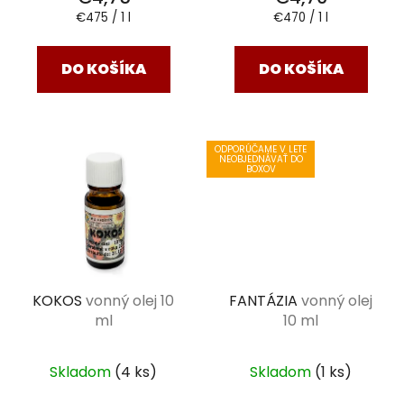
Jednotková
Jednotková
€475 / 1 l
€470 / 1 l
cena:
cena:
DO KOŠÍKA
DO KOŠÍKA
ODPORÚČAME V LETE
NEOBJEDNÁVAŤ DO
BOXOV
KOKOS
vonný olej 10
FANTÁZIA
vonný olej
ml
10 ml
Skladom
(4 ks)
Skladom
(1 ks)