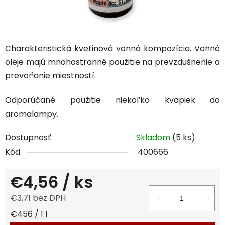
Charakteristická kvetinová vonná kompozícia. Vonné
oleje majú mnohostranné použitie na prevzdušnenie a
prevoňanie miestností.
Odporúčané použitie niekoľko kvapiek do
aromalampy.
Dostupnosť
Skladom
(5 ks)
Kód:
400666
€4,56
/ ks
€3,71 bez DPH
Jednotková cena:
€456 / 1 l