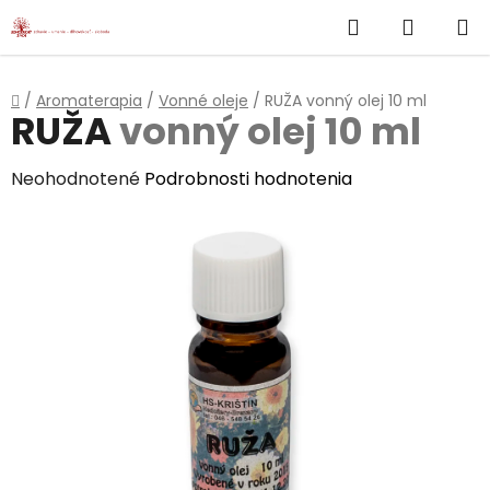
}
Hľadať
NÁKUP
Prejsť
na
KOŠÍK
obsah
Domov
/
Aromaterapia
/
Vonné oleje
/
RUŽA
vonný olej 10 ml
RUŽA
vonný olej 10 ml
Priemerné
Neohodnotené
Podrobnosti hodnotenia
hodnotenie
produktu
je
0,0
z
5
hviezdičiek.