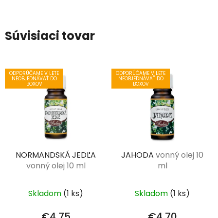
Súvisiaci tovar
ODPORÚČAME V LETE
ODPORÚČAME V LETE
NEOBJEDNÁVAŤ DO
NEOBJEDNÁVAŤ DO
BOXOV
BOXOV
NORMANDSKÁ JEDĽA
JAHODA
vonný olej 10
vonný olej 10 ml
ml
Skladom
(1 ks)
Skladom
(1 ks)
€4,75
€4,70