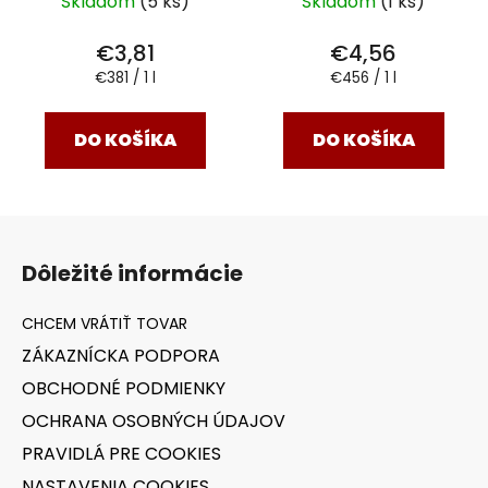
Skladom
(5 ks)
Skladom
(1 ks)
€3,81
€4,56
Jednotková
Jednotková
€381 / 1 l
€456 / 1 l
cena:
cena:
DO KOŠÍKA
DO KOŠÍKA
Z
á
Dôležité informácie
p
ä
t
ZÁKAZNÍCKA PODPORA
i
OBCHODNÉ PODMIENKY
e
OCHRANA OSOBNÝCH ÚDAJOV
PRAVIDLÁ PRE COOKIES
NASTAVENIA COOKIES