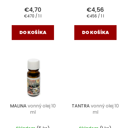
€4,70
€4,56
Jednotková
Jednotková
€470 / 1 l
€456 / 1 l
cena:
cena:
DO KOŠÍKA
DO KOŠÍKA
MALINA
vonný olej 10
TANTRA
vonný olej 10
ml
ml