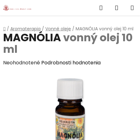
}
Hľadať
NÁKUP
Prejsť
na
KOŠÍK
obsah
Domov
/
Aromaterapia
/
Vonné oleje
/
MAGNÓLIA
vonný olej 10 ml
MAGNÓLIA
vonný olej 10
ml
Priemerné
Neohodnotené
Podrobnosti hodnotenia
hodnotenie
produktu
je
0,0
z
5
hviezdičiek.