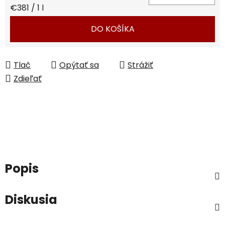
Jednotková cena:
€381 / 1 l
DO KOŠÍKA
Tlač
Opýtať sa
Strážiť
Zdieľať
Popis
Diskusia