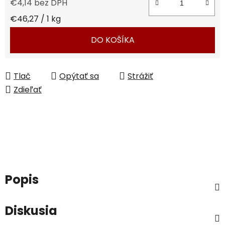
€4,14 bez DPH
Jednotková cena:
€46,27 / 1 kg
DO KOŠÍKA
Tlač
Opýtať sa
Strážiť
Zdieľať
Popis
Diskusia