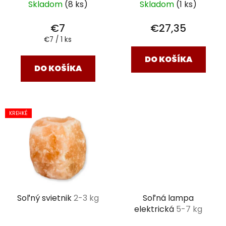
Skladom
(8 ks)
Skladom
(1 ks)
€7
€27,35
Jednotková
€7 / 1 ks
cena:
DO KOŠÍKA
DO KOŠÍKA
KREHKÉ
Soľný svietnik
2-3 kg
Soľná lampa
elektrická
5-7 kg