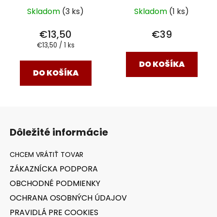
Skladom
(3 ks)
Skladom
(1 ks)
€13,50
€39
Jednotková
€13,50 / 1 ks
cena:
DO KOŠÍKA
DO KOŠÍKA
Z
á
Dôležité informácie
p
ä
t
ZÁKAZNÍCKA PODPORA
i
OBCHODNÉ PODMIENKY
e
OCHRANA OSOBNÝCH ÚDAJOV
PRAVIDLÁ PRE COOKIES