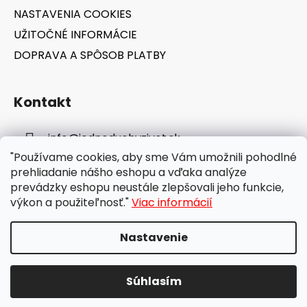
NASTAVENIA COOKIES
UŽITOČNÉ INFORMÁCIE
DOPRAVA A SPÔSOB PLATBY
Kontakt
info
@
jednoduchyzivot.sk
"Používame cookies, aby sme Vám umožnili pohodlné
E-shop: 0948 647 767
prehliadanie nášho eshopu a vďaka analýze
prevádzky eshopu neustále zlepšovali jeho funkcie,
výkon a použiteľnosť."
Viac informácií
Nastavenie
Vytvoril Shoptet
Súhlasím
Copyright 2026
jednoduchyzivot.sk
. Všetky práva
vyhradené.
Upraviť nastavenie cookies