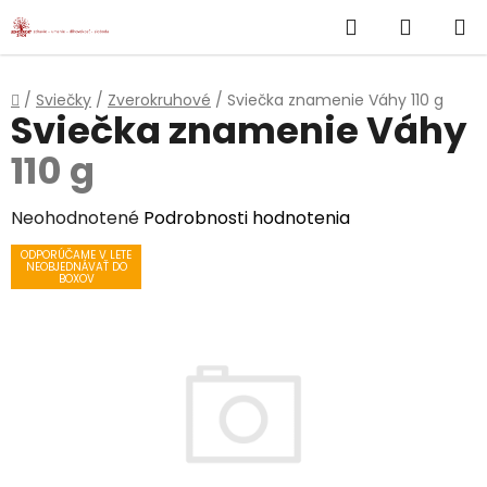
}
Hľadať
NÁKUP
Prejsť
na
KOŠÍK
obsah
Domov
/
Sviečky
/
Zverokruhové
/
Sviečka znamenie Váhy
110 g
Sviečka znamenie Váhy
110 g
Priemerné
Neohodnotené
Podrobnosti hodnotenia
hodnotenie
ODPORÚČAME V LETE
NEOBJEDNÁVAŤ DO
produktu
BOXOV
je
0,0
z
5
hviezdičiek.