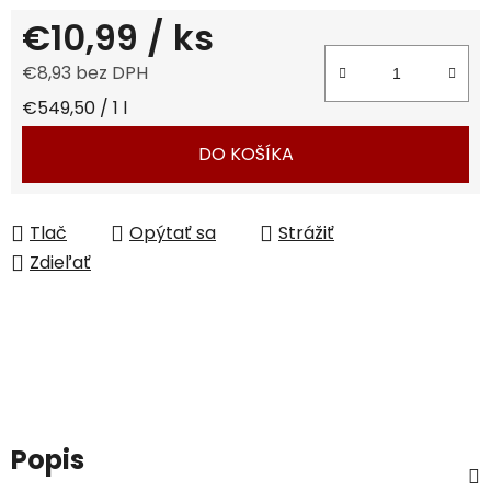
€10,99
/ ks
€8,93 bez DPH
Jednotková cena:
€549,50 / 1 l
DO KOŠÍKA
Tlač
Opýtať sa
Strážiť
Zdieľať
Popis