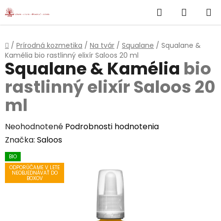
}
Hľadať
NÁKUP
Prejsť
na
KOŠÍK
obsah
Domov
/
Prírodná kozmetika
/
Na tvár
/
Squalane
/
Squalane &
Kamélia
bio rastlinný elixír Saloos 20 ml
Squalane & Kamélia
bio
rastlinný elixír Saloos 20
ml
Priemerné
Neohodnotené
Podrobnosti hodnotenia
hodnotenie
Značka:
Saloos
produktu
BIO
je
ODPORÚČAME V LETE
NEOBJEDNÁVAŤ DO
0,0
BOXOV
z
5
hviezdičiek.