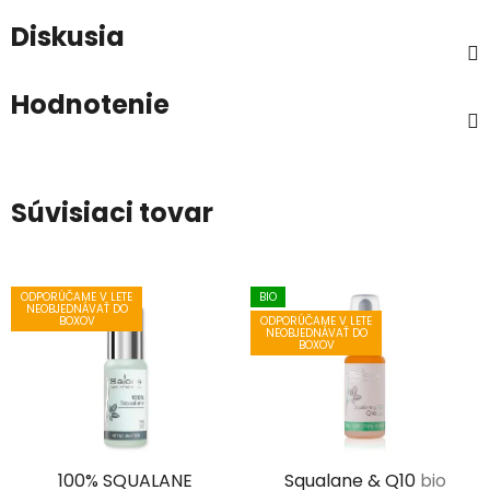
Diskusia
Hodnotenie
Súvisiaci tovar
ODPORÚČAME V LETE
BIO
NEOBJEDNÁVAŤ DO
ODPORÚČAME V LETE
BOXOV
NEOBJEDNÁVAŤ DO
BOXOV
100% SQUALANE
Squalane & Q10
bio