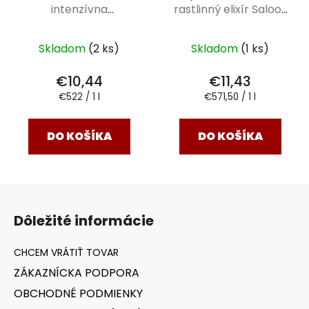
intenzívna
rastlinný elixír Saloos
starostlivosť Saloos
20 ml
20 ml
Skladom
(2 ks)
Skladom
(1 ks)
€10,44
€11,43
Jednotková
Jednotková
€522 / 1 l
€571,50 / 1 l
cena:
cena:
DO KOŠÍKA
DO KOŠÍKA
Z
á
Dôležité informácie
p
ä
t
ZÁKAZNÍCKA PODPORA
i
OBCHODNÉ PODMIENKY
e