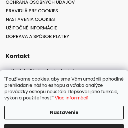
OCHRANA OSOBNÝCH ÚDAJOV
PRAVIDLÁ PRE COOKIES
NASTAVENIA COOKIES
UŽITOČNÉ INFORMÁCIE
DOPRAVA A SPÔSOB PLATBY
Kontakt
info
@
jednoduchyzivot.sk
"Používame cookies, aby sme Vám umožnili pohodlné
E-shop: 0948 647 767
prehliadanie nášho eshopu a vďaka analýze
prevádzky eshopu neustále zlepšovali jeho funkcie,
výkon a použiteľnosť."
Viac informácií
Nastavenie
Vytvoril Shoptet