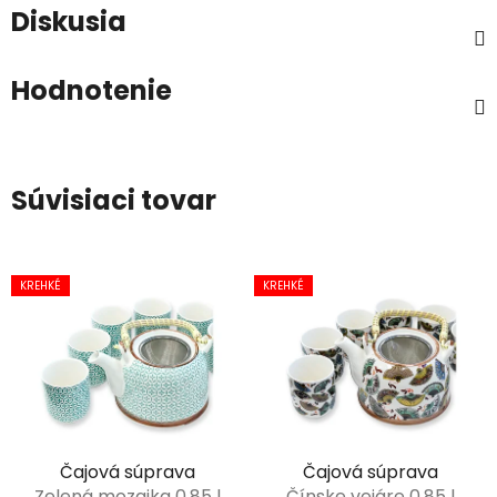
Diskusia
Hodnotenie
Súvisiaci tovar
KREHKÉ
KREHKÉ
Čajová súprava
Čajová súprava
Zelená mozaika 0,85 l
Čínske vejáre 0,85 l