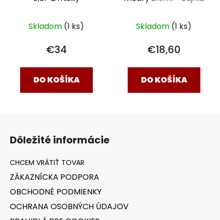
a 4 šálky
Skladom
(1 ks)
Skladom
(1 ks)
€34
€18,60
DO KOŠÍKA
DO KOŠÍKA
Z
á
Dôležité informácie
p
ä
t
ZÁKAZNÍCKA PODPORA
i
OBCHODNÉ PODMIENKY
e
OCHRANA OSOBNÝCH ÚDAJOV