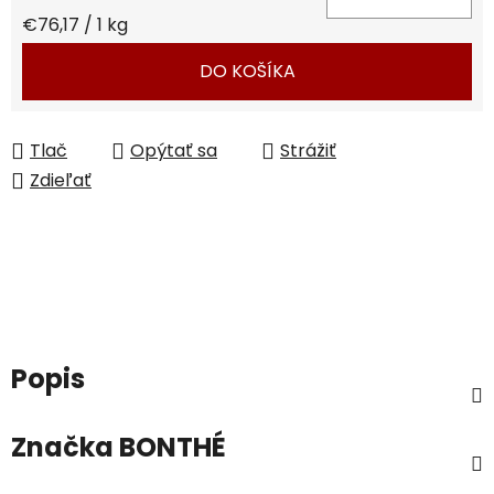
Jednotková cena:
€76,17 / 1 kg
DO KOŠÍKA
Tlač
Opýtať sa
Strážiť
Zdieľať
Popis
Značka
BONTHÉ