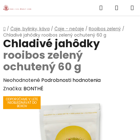
}
Hľadať
NÁKUP
Prejsť
na
KOŠÍK
obsah
Domov
/
Čaje, bylinky, káva
/
Čaje - nečaje
/
Rooibos zelený
/
Chladivé jahôdky
rooibos zelený ochutený 60 g
Chladivé jahôdky
rooibos zelený
ochutený 60 g
Priemerné
Neohodnotené
Podrobnosti hodnotenia
hodnotenie
Značka:
BONTHÉ
produktu
ODPORÚČAME V LETE
NEOBJEDNÁVAŤ DO
je
BOXOV
0,0
z
5
hviezdičiek.