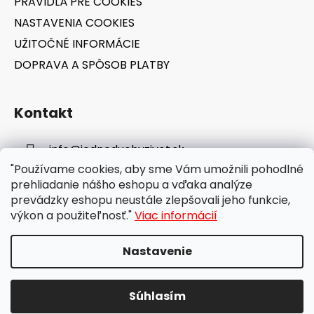
PRAVIDLÁ PRE COOKIES
NASTAVENIA COOKIES
UŽITOČNÉ INFORMÁCIE
DOPRAVA A SPÔSOB PLATBY
Kontakt
info
@
jednoduchyzivot.sk
"Používame cookies, aby sme Vám umožnili pohodlné
E-shop: 0948 647 767
prehliadanie nášho eshopu a vďaka analýze
prevádzky eshopu neustále zlepšovali jeho funkcie,
výkon a použiteľnosť."
Viac informácií
Nastavenie
Vytvoril Shoptet
Súhlasím
Copyright 2026
jednoduchyzivot.sk
. Všetky práva