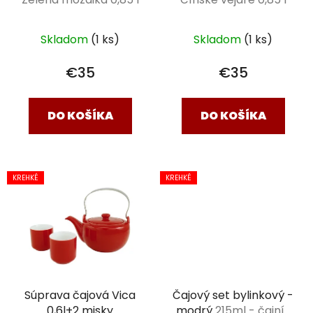
Skladom
(1 ks)
Skladom
(1 ks)
€35
€35
DO KOŠÍKA
DO KOŠÍKA
KREHKÉ
KREHKÉ
Súprava čajová Vica
Čajový set bylinkový -
0,6l+2 misky
modrý
215ml - čajník