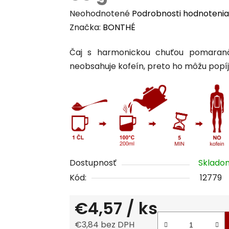
Priemerné
Neohodnotené
Podrobnosti hodnotenia
hodnotenie
Značka:
BONTHÉ
produktu
Čaj s harmonickou chuťou pomaranč
je
neobsahuje kofeín, preto ho môžu popíja
0,0
z
5
hviezdičiek.
Dostupnosť
Sklad
Kód:
12779
€4,57
/ ks
€3,84 bez DPH