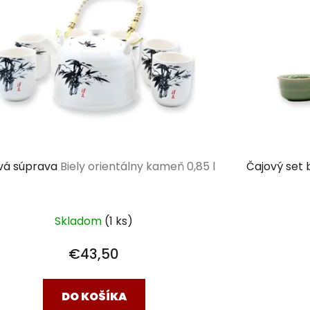
vá súprava
Biely orientálny kameň 0,85 l
Čajový set 
Skladom
(1 ks)
€43,50
DO KOŠÍKA