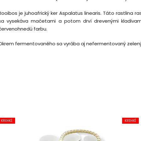
Rooibos je juhoafrický ker Aspalatus linearis. Táto rastlina 
sa vysekáva mačetami a potom drví drevenými kladivami.
červenohnedú farbu.
Okrem fermentovaného sa vyrába aj nefermentovaný zelený
KREHKÉ
KREHKÉ