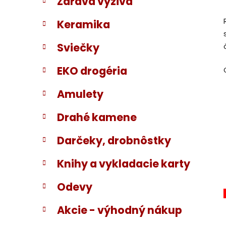
Zdravá výživa
Keramika
Sviečky
EKO drogéria
Amulety
Drahé kamene
Darčeky, drobnôstky
Knihy a vykladacie karty
Odevy
Akcie - výhodný nákup