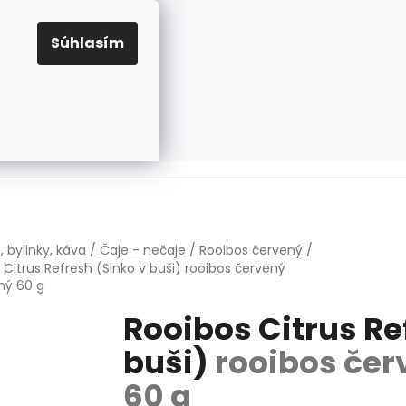
EUR
Prihlásenie
Registrácia
OV
PRAVIDLÁ PRE COOKIES
NASTAVENIA COOKIES
Súhlasím
PRÁZDNY KOŠÍK
NÁKUPNÝ
KOŠÍK
v
, bylinky, káva
/
Čaje - nečaje
/
Rooibos červený
/
 Citrus Refresh (Slnko v buši)
rooibos červený
ný 60 g
Rooibos Citrus Re
buši)
rooibos čer
60 g