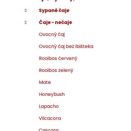
p
r
Sypané čaje
i
a
e
n
Čaje - nečaje
e
l
Ovocný čaj
Ovocný čaj bez ibišteka
Rooibos červený
Rooibos zelený
Mate
Honeybush
Lapacho
Vilcacora
Cascara