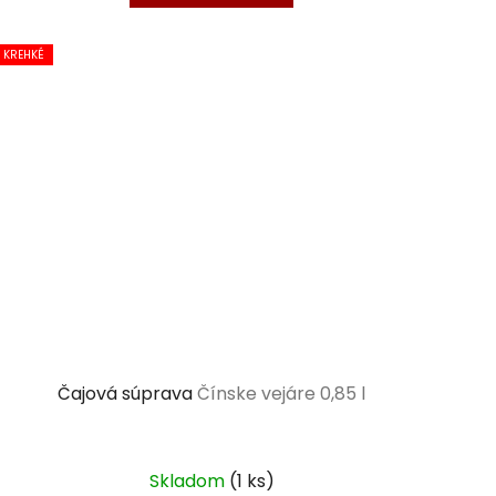
KREHKÉ
Čajová súprava
Čínske vejáre 0,85 l
Skladom
(1 ks)