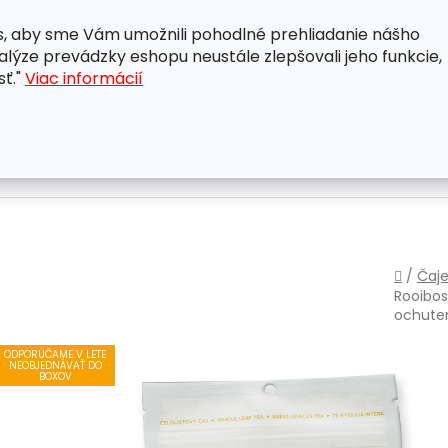
, aby sme Vám umožnili pohodlné prehliadanie nášho
A
OBCHODNÉ PODMIENKY
OCHRANA OSOBNÝCH ÚDAJ
lýze prevádzky eshopu neustále zlepšovali jeho funkcie,
sť."
Viac informácií
Domo
/
Čaje
Rooibos
ochute
ODPORÚČAME V LETE
NEOBJEDNÁVAŤ DO
BOXOV