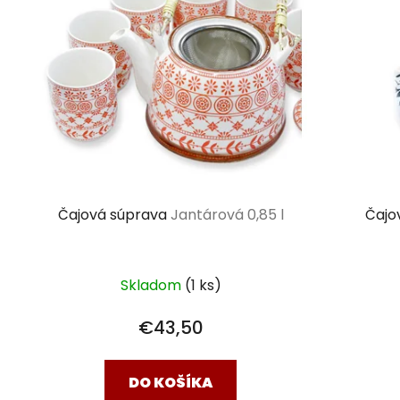
Čajová súprava
Jantárová 0,85 l
Čajo
Skladom
(1 ks)
€43,50
DO KOŠÍKA