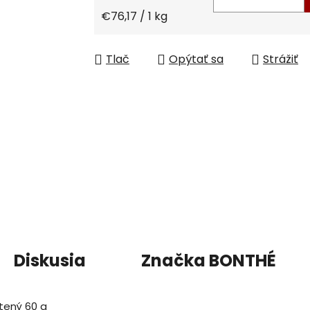
Jednotková cena:
€76,17 / 1 kg
Tlač
Opýtať sa
Strážiť
Diskusia
Značka
BONTHÉ
tený 60 g