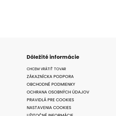
Z
á
Dôležité informácie
p
ä
t
ZÁKAZNÍCKA PODPORA
i
OBCHODNÉ PODMIENKY
e
OCHRANA OSOBNÝCH ÚDAJOV
PRAVIDLÁ PRE COOKIES
NASTAVENIA COOKIES
UŽITOČNÉ INFORMÁCIE