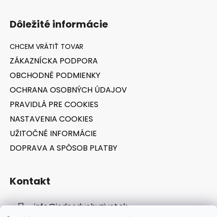
Z
á
Dôležité informácie
p
ä
t
ZÁKAZNÍCKA PODPORA
i
OBCHODNÉ PODMIENKY
e
OCHRANA OSOBNÝCH ÚDAJOV
PRAVIDLÁ PRE COOKIES
NASTAVENIA COOKIES
UŽITOČNÉ INFORMÁCIE
DOPRAVA A SPÔSOB PLATBY
Kontakt
info
@
jednoduchyzivot.sk