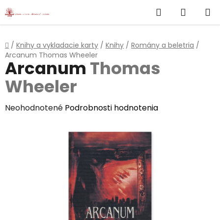
}
Hľadať
NÁKUP
Prejsť
na
KOŠÍK
obsah
Domov
/
Knihy a vykladacie karty
/
Knihy
/
Romány a beletria
/
Arcanum
Thomas Wheeler
Arcanum
Thomas
Wheeler
Priemerné
Neohodnotené
Podrobnosti hodnotenia
hodnotenie
produktu
je
0,0
z
5
hviezdičiek.