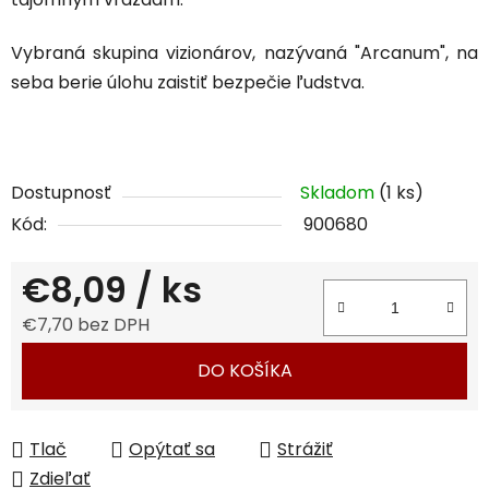
Vybraná skupina vizionárov, nazývaná "
Arcanum"
, na
seba berie úlohu zaistiť bezpečie ľudstva.
Dostupnosť
Skladom
(1 ks)
Kód:
900680
€8,09
/ ks
€7,70 bez DPH
Jednotková cena:
DO KOŠÍKA
Tlač
Opýtať sa
Strážiť
Zdieľať