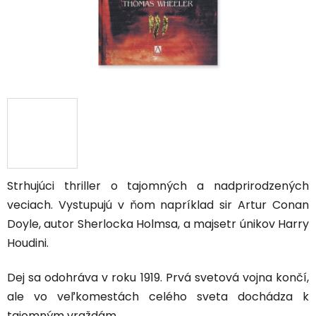
Strhujúci thriller o tajomných a nadprirodzených
veciach. Vystupujú v ňom napríklad sir Artur Conan
Doyle, autor Sherlocka Holmsa, a majsetr únikov Harry
Houdini.
Dej sa odohráva v roku 1919. Prvá svetová vojna končí,
ale vo veľkomestách celého sveta dochádza k
tajomným vraždám.