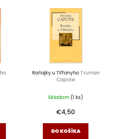
e
n
i
e
p
r
o
d
u
lho
Raňajky u Tiffanyho
Truman
k
Capote
t
o
)
Skladom
(1 ks)
v
€4,50
DO KOŠÍKA