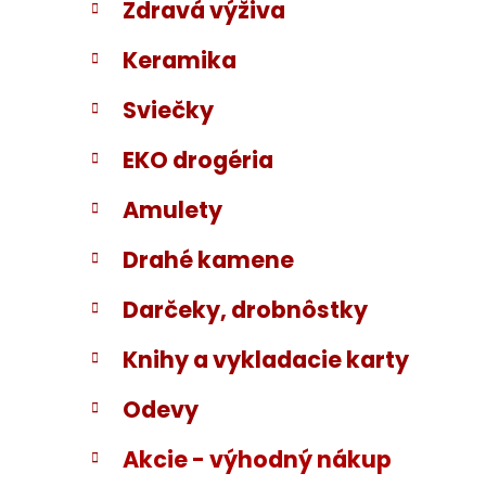
Zdravá výživa
i
a
e
n
Keramika
e
l
Sviečky
EKO drogéria
Amulety
Drahé kamene
Darčeky, drobnôstky
Knihy a vykladacie karty
Odevy
Akcie - výhodný nákup