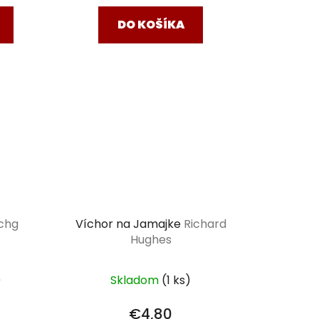
DO KOŠÍKA
chg
Víchor na Jamajke
Richard
Hughes
)
Skladom
(1 ks)
€4,80