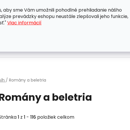
, aby sme Vám umožnili pohodlné prehliadanie nášho
A
OBCHODNÉ PODMIENKY
OCHRANA OSOBNÝCH ÚDAJ
lýze prevádzky eshopu neustále zlepšovali jeho funkcie,
sť."
Viac informácií
níh
/
Romány a beletria
Romány a beletria
Stránka
1
z
1
-
116
položiek celkom