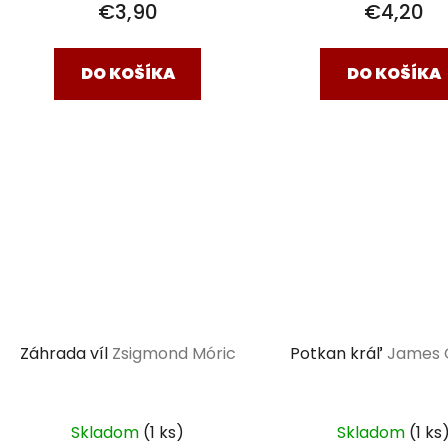
€3,90
€4,20
DO KOŠÍKA
DO KOŠÍKA
Záhrada víl
Zsigmond Móric
Potkan kráľ
James C
Skladom
(1 ks)
Skladom
(1 ks