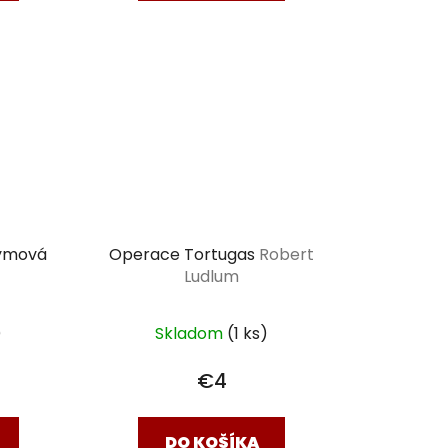
rymová
Operace Tortugas
Robert
Ludlum
)
Skladom
(1 ks)
€4
DO KOŠÍKA