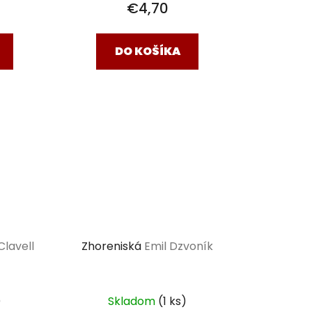
€4,70
DO KOŠÍKA
lavell
Zhoreniská
Emil Dzvoník
)
Skladom
(1 ks)