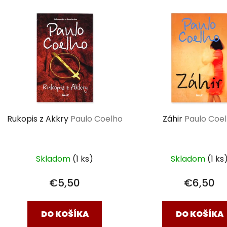
V
ý
p
i
s
p
r
o
d
Rukopis z Akkry
Paulo Coelho
Záhir
Paulo Coe
u
k
t
Skladom
(1 ks)
Skladom
(1 ks
o
v
€5,50
€6,50
DO KOŠÍKA
DO KOŠÍKA