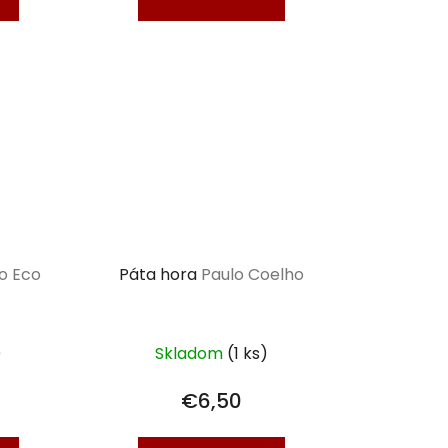
o Eco
Páta hora
Paulo Coelho
)
Skladom
(1 ks)
€6,50