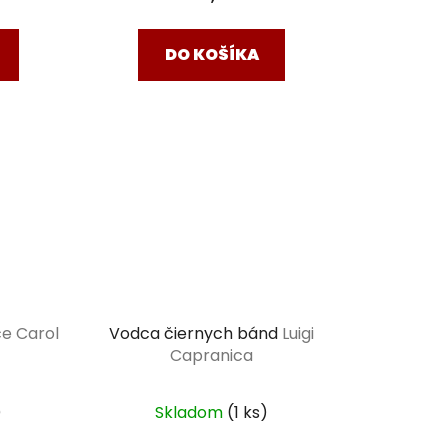
DO KOŠÍKA
e Carol
Vodca čiernych bánd
Luigi
Capranica
)
Skladom
(1 ks)