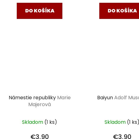
DO KOŠÍKA
DO KOŠÍKA
Námestie republiky
Marie
Baiyun
Adolf Mus
Majerová
Skladom
(1 ks)
Skladom
(1 ks
€3,90
€3,90