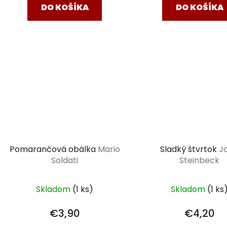
DO KOŠÍKA
DO KOŠÍKA
Pomarančová obálka
Mario
Sladký štvrtok
J
Soldati
Steinbeck
Skladom
(1 ks)
Skladom
(1 ks
€3,90
€4,20