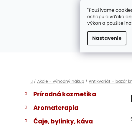
}
Prejsť
"Používame cookies
ZÁKAZNÍCKA PODPOR
na
eshopu a vďaka ana
obsah
výkon a použiteľno
Nastavenie
Domov
/
Akcie - výhodný nákup
/
Antikvariát – bazár k
B
K
Preskočiť
Prírodná kozmetika
a
kategórie
o
t
č
Aromaterapia
e
n
g
ý
Čaje, bylinky, káva
ó
p
r