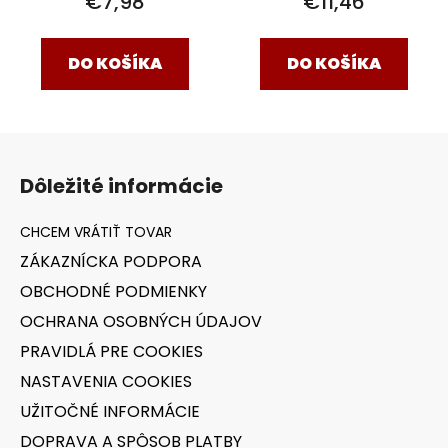
€11,46
€7,98
DO KOŠÍKA
DO KOŠÍKA
Z
á
Dôležité informácie
p
ä
t
ZÁKAZNÍCKA PODPORA
i
OBCHODNÉ PODMIENKY
e
OCHRANA OSOBNÝCH ÚDAJOV
PRAVIDLÁ PRE COOKIES
NASTAVENIA COOKIES
UŽITOČNÉ INFORMÁCIE
DOPRAVA A SPÔSOB PLATBY