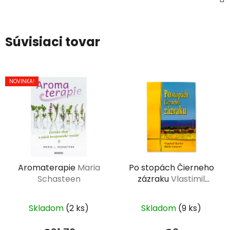
Súvisiaci tovar
NOVINKA!
Aromaterapie
Maria
Po stopách Čierneho
Schasteen
zázraku
Vlastimil
Bartko a Mária
Luttyová
Skladom
(2 ks)
Skladom
(9 ks)