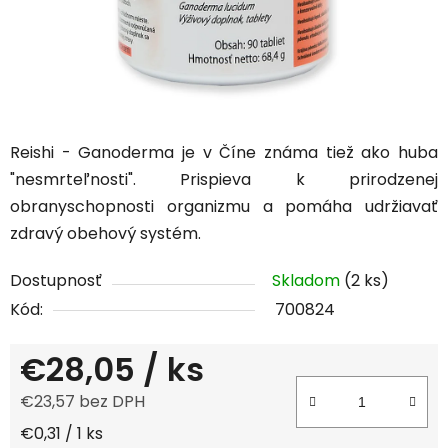
Reishi - Ganoderma je v Číne známa tiež ako huba
"nesmrteľnosti". Prispieva k prirodzenej
obranyschopnosti organizmu a pomáha udržiavať
zdravý obehový systém.
Dostupnosť
Skladom
(2 ks)
Kód:
700824
€28,05
/ ks
€23,57 bez DPH
Jednotková cena:
€0,31 / 1 ks