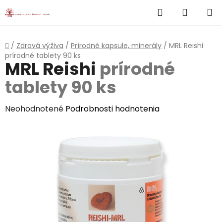
}
Hľadať
NÁKUP
Prejsť
na
KOŠÍK
obsah
Domov
/
Zdravá výživa
/
Prírodné kapsule, minerály
/
MRL Reishi
prírodné tablety 90 ks
MRL Reishi
prírodné
tablety 90 ks
Priemerné
Neohodnotené
Podrobnosti hodnotenia
hodnotenie
produktu
je
0,0
z
5
hviezdičiek.