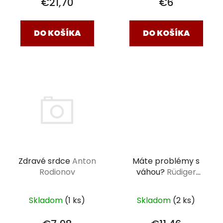
€21,70
€6
DO KOŠÍKA
DO KOŠÍKA
Máte problémy s
Zdravé srdce
Anton
váhou?
Rüdiger
Rodionov
Dahlke
Skladom
(2 ks)
Skladom
(1 ks)