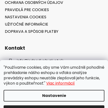
OCHRANA OSOBNÝCH ÚDAJOV
PRAVIDLÁ PRE COOKIES
NASTAVENIA COOKIES
UŽITOČNÉ INFORMÁCIE
DOPRAVA A SPÔSOB PLATBY
Kontakt
info
@
jednoduchyzivot.sk
"Používame cookies, aby sme Vám umožnili pohodlné
E-shop: 0948 647 767
prehliadanie nášho eshopu a vďaka analýze
prevádzky eshopu neustále zlepšovali jeho funkcie,
výkon a použiteľnosť."
Viac informácií
Nastavenie
Vytvoril Shoptet