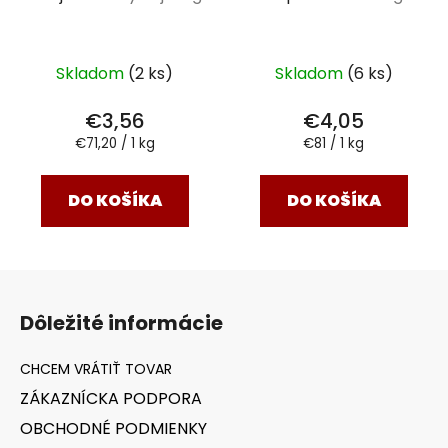
Skladom
(2 ks)
Skladom
(6 ks)
€3,56
€4,05
Jednotková
Jednotková
€71,20 / 1 kg
€81 / 1 kg
cena:
cena:
DO KOŠÍKA
DO KOŠÍKA
Z
á
Dôležité informácie
p
ä
t
ZÁKAZNÍCKA PODPORA
i
OBCHODNÉ PODMIENKY
e