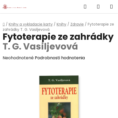
}
Hľadať
NÁKUP
Prejsť
na
KOŠÍK
obsah
Domov
/
Knihy a vykladacie karty
/
Knihy
/
Zdravie
/
Fytoterapie ze
zahrádky
T. G. Vasiljevová
Fytoterapie ze zahrádky
T. G. Vasiljevová
Priemerné
Neohodnotené
Podrobnosti hodnotenia
hodnotenie
produktu
je
0,0
z
5
hviezdičiek.