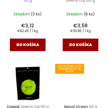
50 g
zelený čaj 100 g
Skladom
(3 ks)
Skladom
(8 ks)
€3,12
€3,58
Jednotková
Jednotková
€62,40 / 1 kg
€35,80 / 1 kg
cena:
cena:
DO KOŠÍKA
DO KOŠÍKA
ODPORÚČAME V LETE
NEOBJEDNÁVAŤ DO
BOXOV
Daejak
zelený čaj 50 g
Nepal Green
50 g