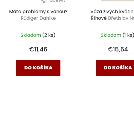
Máte problémy s váhou?
Váza živých květin
Rüdiger Dahlke
Říhové
Břetislav N
dědek kořená
Skladom
(2 ks)
Skladom
(1 ks
€11,46
€15,54
DO KOŠÍKA
DO KOŠÍKA