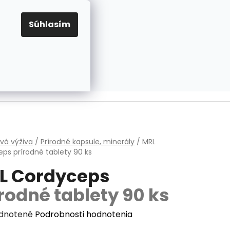
EUR
Prihlásenie
Registrácia
OV
PRAVIDLÁ PRE COOKIES
NASTAVENIA COOKIES
Súhlasím
PRÁZDNY KOŠÍK
NÁKUPNÝ
KOŠÍK
v
vá výživa
/
Prírodné kapsule, minerály
/
MRL
eps
prírodné tablety 90 ks
L Cordyceps
rodné tablety 90 ks
erné
dnotené
Podrobnosti hodnotenia
enie