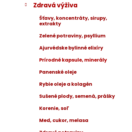
Zdravá výživa
i
a
e
n
Šťavy, koncentráty, sirupy,
e
extrakty
l
Zelené potraviny, psyllium
Ajurvédske bylinné elixíry
Prírodné kapsule, minerály
Panenské oleje
Rybie oleje a kolagén
Sušené plody, semená, prášky
Korenie, soľ
Med, cukor, melasa