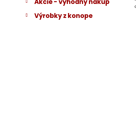
Akcie - výhodný nákup
Výrobky z konope