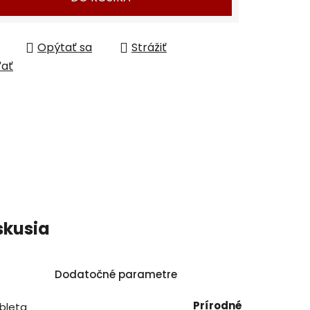
Opýtať sa
Strážiť
ľať
skusia
Dodatočné parametre
Prírodné
bleta