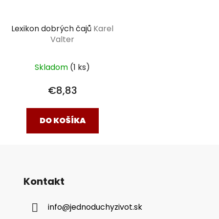
Lexikon dobrých čajů
Karel
Valter
Skladom
(1 ks)
€8,83
DO KOŠÍKA
Kontakt
info
@
jednoduchyzivot.sk