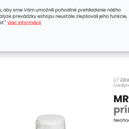
, aby sme Vám umožnili pohodlné prehliadanie nášho
A
OBCHODNÉ PODMIENKY
OCHRANA OSOBNÝCH ÚDAJ
lýze prevádzky eshopu neustále zlepšovali jeho funkcie,
sť."
Viac informácií
Domo
/
Zdra
Cordyc
MR
prí
Priem
Neoho
hodnot