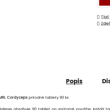
Tlač
Zdie
Popis
Di
MRL Cordyceps
prírodné tablety 90 ks
Balenie obsahuje 90 tabliet na vnútorné použitie,
každá ta