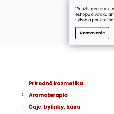
}
Prejsť
"Používame cookies
ZÁKAZNÍCKA PODPOR
na
eshopu a vďaka ana
obsah
výkon a použiteľno
Nastavenie
B
K
Preskočiť
Prírodná kozmetika
a
kategórie
o
t
č
Aromaterapia
e
n
g
ý
Čaje, bylinky, káva
ó
p
r