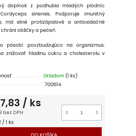
ový doplnok z podhubia mladých plodníc
tu
Cordyceps sinensis. Podporuje imunitný
m,
má silné protizápalové a antioxidačné
,
chráni obličky a pečeň.
vo pôsobí povzbudzujúco na organizmus.
čiek.
 znižovať hladinu cukru a cholesterolu v
pnosť
Skladom
(1 ks)
700614
7,83
/ ks
9 bez DPH
tková cena:
 / 1 ks
DO KOŠÍKA