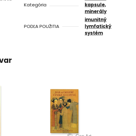
Kategória
kapsule,
minerály
imunitný
PODĽA POUŽITIA
lymfatický
systém
ovar