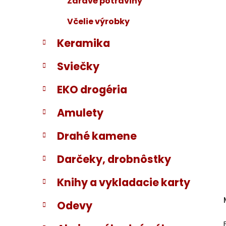
Zdravé potraviny
Včelie výrobky
Keramika
Sviečky
EKO drogéria
Amulety
Drahé kamene
Darčeky, drobnôstky
Knihy a vykladacie karty
Odevy