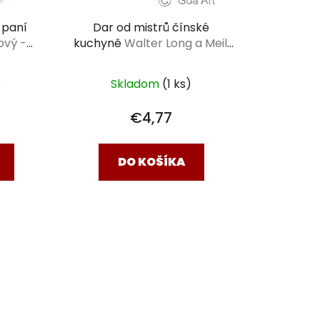
 paní
Dar od mistrů čínské
ový -
kuchyně
Walter Long a Meili
ř
Lin
)
Skladom
(1 ks)
€4,77
DO KOŠÍKA