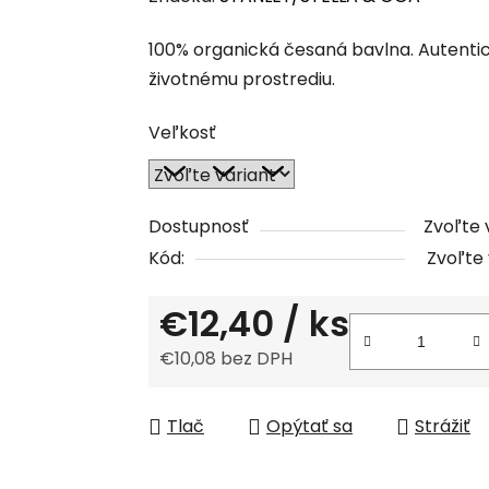
produktu
100% organická česaná bavlna. Autentic
je
životnému prostrediu.
0,0
z
Veľkosť
5
hviezdičiek.
Dostupnosť
Zvoľte 
Kód:
Zvoľte 
€12,40
/ ks
€10,08 bez DPH
Jednotková cena:
Tlač
Opýtať sa
Strážiť