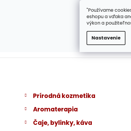
}
Prejsť
"Používame cookies
ZÁKAZNÍCKA PODPOR
na
eshopu a vďaka ana
obsah
výkon a použiteľno
Nastavenie
B
K
Preskočiť
Prírodná kozmetika
a
kategórie
o
t
č
Aromaterapia
e
n
g
ý
Čaje, bylinky, káva
ó
p
r