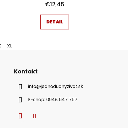
€12,45
DETAIL
S
XL
Kontakt
info
@
jednoduchyzivot.sk
E-shop: 0948 647 767