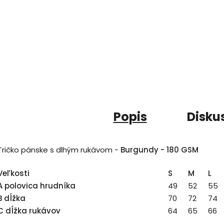
Popis
Disku
Tričko pánske s dlhým rukávom -
Burgundy - 180 GSM
Veľkosti
S
M
L
A polovica hrudníka
49
52
55
B dĺžka
70
72
74
C dĺžka rukávov
64
65
66