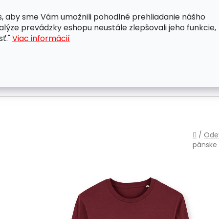
, aby sme Vám umožnili pohodlné prehliadanie nášho
A
OBCHODNÉ PODMIENKY
OCHRANA OSOBNÝCH ÚDAJ
lýze prevádzky eshopu neustále zlepšovali jeho funkcie,
sť."
Viac informácií
Domo
/
Ode
pánske