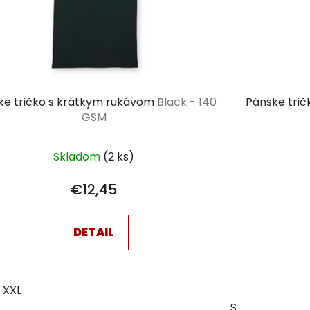
ke tričko s krátkym rukávom
Black - 140
Pánske tri
GSM
Skladom
(2 ks)
€12,45
DETAIL
XXL
S