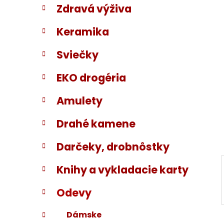
Zdravá výživa
i
a
e
n
Keramika
e
l
Sviečky
EKO drogéria
Amulety
Drahé kamene
Darčeky, drobnôstky
Knihy a vykladacie karty
Odevy
Dámske