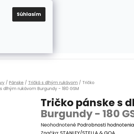
EUR
Prihlásenie
Registrácia
OV
PRAVIDLÁ PRE COOKIES
NASTAVENIA COOKIES
Súhlasím
PRÁZDNY KOŠÍK
NÁKUPNÝ
KOŠÍK
v
vy
/
Pánske
/
Tričká s dlhým rukávom
/
Tričko
 s dlhým rukávom
Burgundy - 180 GSM
Tričko pánske s 
Burgundy - 180 G
Priemerné
Neohodnotené
Podrobnosti hodnotenia
hodnotenie
Značka:
STANLEY/STELLA & GOA