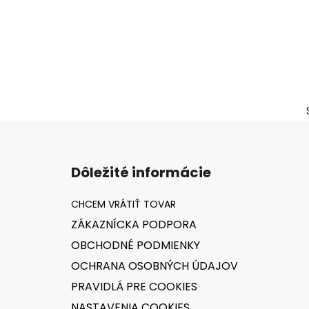
Z
á
Dôležité informácie
p
ä
t
ZÁKAZNÍCKA PODPORA
i
OBCHODNÉ PODMIENKY
e
OCHRANA OSOBNÝCH ÚDAJOV
PRAVIDLÁ PRE COOKIES
NASTAVENIA COOKIES