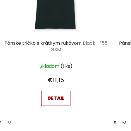
Pánske tričko s krátkym rukávom
Black - 155
Páns
GSM
Skladom
(1 ks)
€11,15
DETAIL
S
M
S
M