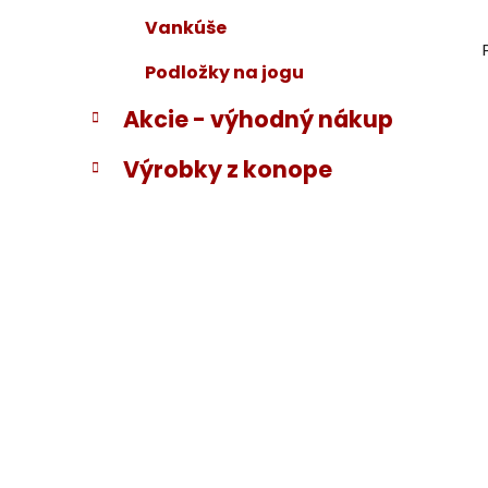
Vankúše
Podložky na jogu
Akcie - výhodný nákup
Výrobky z konope