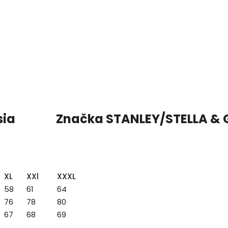
sia
Značka
STANLEY/STELLA &
XL
XXl
XXXL
58
61
64
76
78
80
67
68
69