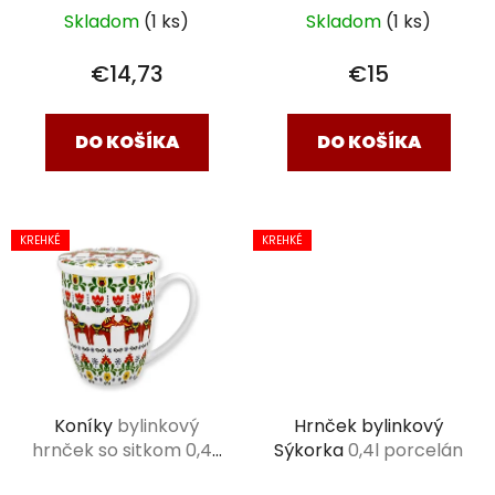
Skladom
(1 ks)
Skladom
(1 ks)
€14,73
€15
DO KOŠÍKA
DO KOŠÍKA
KREHKÉ
KREHKÉ
Koníky
bylinkový
Hrnček bylinkový
hrnček so sitkom 0,42
Sýkorka
0,4l porcelán
l