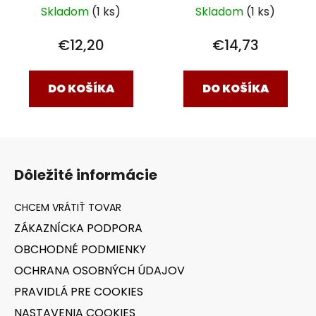
Skladom
(1 ks)
Skladom
(1 ks)
€12,20
€14,73
DO KOŠÍKA
DO KOŠÍKA
Z
á
Dôležité informácie
p
ä
t
ZÁKAZNÍCKA PODPORA
i
OBCHODNÉ PODMIENKY
e
OCHRANA OSOBNÝCH ÚDAJOV
PRAVIDLÁ PRE COOKIES
NASTAVENIA COOKIES