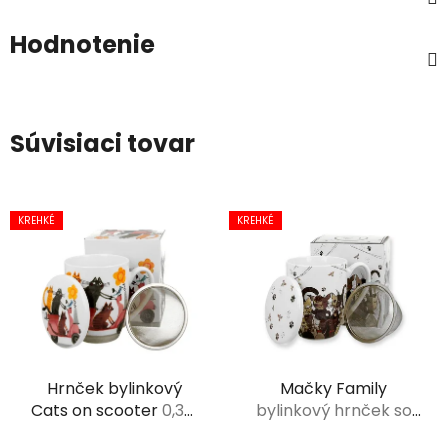
Hodnotenie
Súvisiaci tovar
KREHKÉ
KREHKÉ
Hrnček bylinkový
Mačky Family
Cats on scooter
0,36l
bylinkový hrnček so
porcelán
sitkom 0,35 l