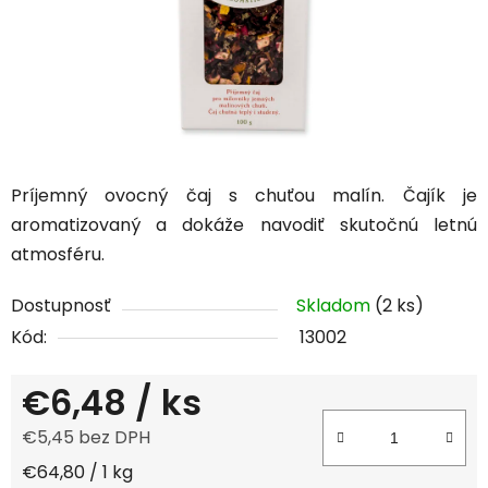
Príjemný ovocný čaj s chuťou malín. Čajík je
aromatizovaný a dokáže navodiť skutočnú letnú
atmosféru.
Dostupnosť
Skladom
(2 ks)
Kód:
13002
€6,48
/ ks
€5,45 bez DPH
Jednotková cena:
€64,80 / 1 kg