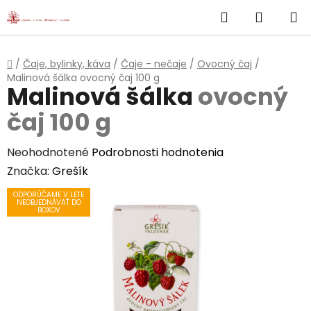
}
Hľadať
NÁKUP
Prejsť
na
KOŠÍK
obsah
Domov
/
Čaje, bylinky, káva
/
Čaje - nečaje
/
Ovocný čaj
/
Malinová šálka
ovocný čaj 100 g
Malinová šálka
ovocný
čaj 100 g
Priemerné
Neohodnotené
Podrobnosti hodnotenia
hodnotenie
Značka:
Grešík
produktu
ODPORÚČAME V LETE
NEOBJEDNÁVAŤ DO
je
BOXOV
0,0
z
5
hviezdičiek.