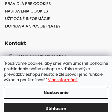
PRAVIDLÁ PRE COOKIES
NASTAVENIA COOKIES
UŽITOČNÉ INFORMÁCIE
DOPRAVA A SPÔSOB PLATBY
Kontakt
info
@
jednoduchyzivot.sk
"Používame cookies, aby sme Vám umožnili pohodlné
E-shop: 0948 647 767
prehliadanie nášho eshopu a vďaka analýze
prevádzky eshopu neustále zlepšovali jeho funkcie,
výkon a použiteľnosť."
Viac informácií
Nastavenie
Vytvoril Shoptet
Súhlasím
Copyright 2026
jednoduchyzivot.sk
. Všetky práva