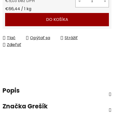
€5,03 bez DPH
Jednotková cena:
€66,44 / 1 kg
DO KOŠÍKA
Tlač
Opýtať sa
Strážiť
Zdieľať
Popis
Značka
Grešík