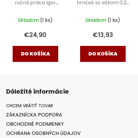
ručná práca Igor
hrnček so sitkom 0,32
Macák 0,6 l
l
Skladom
(1 ks)
Skladom
(1 ks)
€24,90
€13,93
DO KOŠÍKA
DO KOŠÍKA
Z
á
Dôležité informácie
p
ä
t
ZÁKAZNÍCKA PODPORA
i
OBCHODNÉ PODMIENKY
e
OCHRANA OSOBNÝCH ÚDAJOV