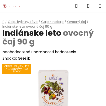
}
Hľadať
NÁKUP
Prejsť
na
KOŠÍK
obsah
Domov
/
Čaje, bylinky, káva
/
Čaje - nečaje
/
Ovocný čaj
/
Indiánske leto
ovocný čaj 90 g
Indiánske leto
ovocný
čaj 90 g
Priemerné
Neohodnotené
Podrobnosti hodnotenia
hodnotenie
Značka:
Grešík
produktu
ODPORÚČAME V LETE
NEOBJEDNÁVAŤ DO
je
BOXOV
0,0
z
5
hviezdičiek.