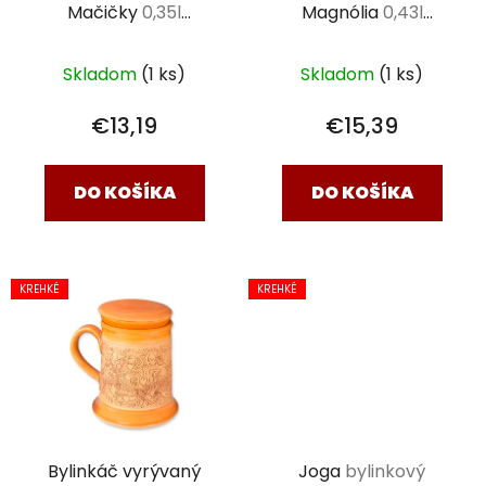
Mačičky
0,35l
Magnólia
0,43l
porcelán
porcelán
Skladom
(1 ks)
Skladom
(1 ks)
€13,19
€15,39
DO KOŠÍKA
DO KOŠÍKA
KREHKÉ
KREHKÉ
Bylinkáč vyrývaný
Joga
bylinkový