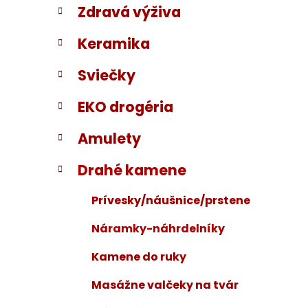
Zdravá výživa
i
a
e
n
Keramika
e
l
Sviečky
EKO drogéria
Amulety
Drahé kamene
Prívesky/náušnice/prstene
Náramky-náhrdelníky
Kamene do ruky
Masážne valčeky na tvár