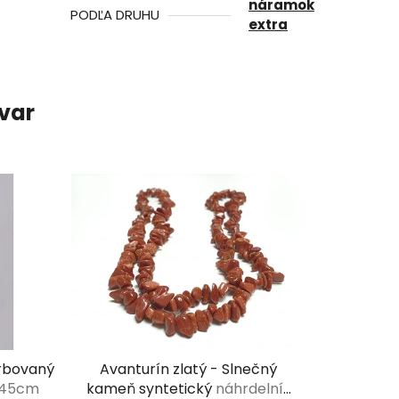
náramok
PODĽA DRUHU
extra
ovar
arbovaný
Avanturín zlatý - Slnečný
áhrdelník sekaný 45cm
kameň syntetický
náhrdelník