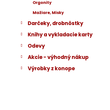
Orgonity
Mažiare, Misky
Darčeky, drobnôstky
Knihy a vykladacie karty
Odevy
Akcie - výhodný nákup
Výrobky z konope