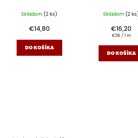
Skladom
(2 ks
Skladom
(2 ks)
€16,20
€14,80
Jednotková
€36 / 1 m
cena:
DO KOŠÍKA
DO KOŠÍKA