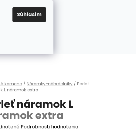
EUR
Prihlásenie
Registrácia
OV
PRAVIDLÁ PRE COOKIES
NASTAVENIA COOKIES
Súhlasím
PRÁZDNY KOŠÍK
NÁKUPNÝ
KOŠÍK
v
hé kamene
/
Náramky-náhrdelníky
/
Perleť
k L
náramok extra
rleť náramok L
ramok extra
erné
dnotené
Podrobnosti hodnotenia
enie