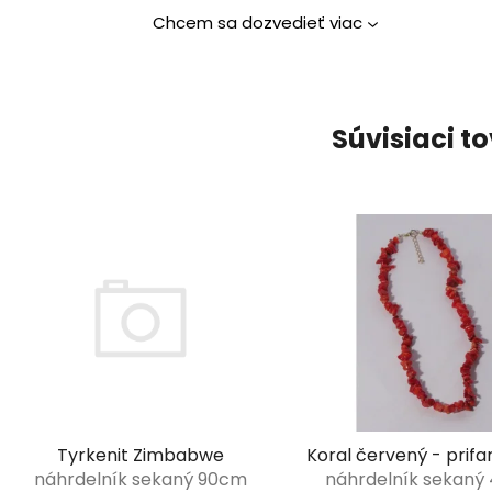
Chcem sa dozvedieť viac
Súvisiaci t
Koral červený - prif
Tyrkenit Zimbabwe
n
náhrdelník sekaný 90cm