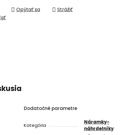
Opýtať sa
Strážiť
ľať
skusia
Dodatočné parametre
Náramky-
Kategória
náhrdelníky