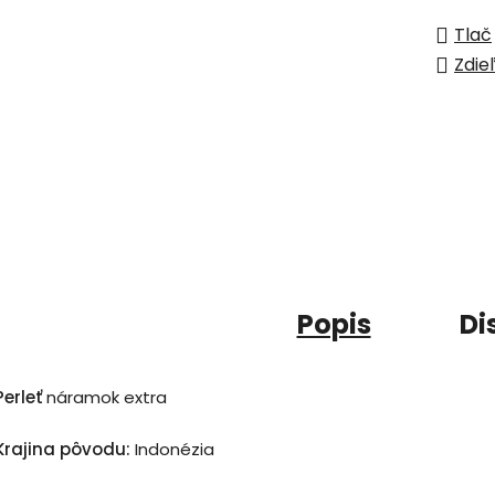
Tlač
Zdie
Popis
Di
Perleť
náramok extra
Krajina pôvodu:
Indonézia