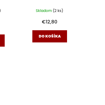
sekaný 45cm
)
Skladom
(2 ks)
€12,80
DO KOŠÍKA