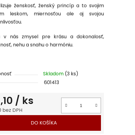
izuje ženskosť, ženský princíp a to svojim
tu
ým leskom, miernosťou ale aj svojou
livosťou.
ja v nás zmysel pre krásu a dokonalosť,
lnosť, nehu a snahu o harmóniu.
čiek.
pnosť
Skladom
(3 ks)
601413
,10
/ ks
0 bez DPH
tková cena:
DO KOŠÍKA