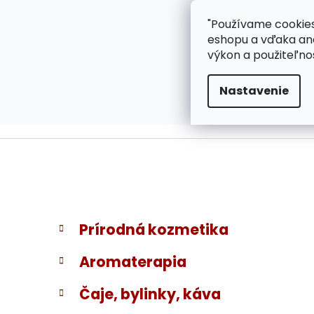
}
Prejsť
"Používame cookies
ZÁKAZNÍCKA PODPOR
na
eshopu a vďaka ana
obsah
výkon a použiteľno
Nastavenie
B
K
Preskočiť
Prírodná kozmetika
a
kategórie
o
t
č
Aromaterapia
e
n
g
ý
Čaje, bylinky, káva
ó
p
r