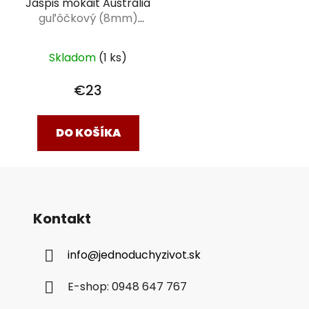
Jaspis mokait Austrália
guľôčkový (8mm)
náhrdelník 45cm
Skladom
(1 ks)
€23
DO KOŠÍKA
Kontakt
info
@
jednoduchyzivot.sk
E-shop: 0948 647 767