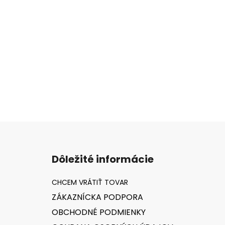
Z
á
Dôležité informácie
p
ä
t
ZÁKAZNÍCKA PODPORA
i
OBCHODNÉ PODMIENKY
e