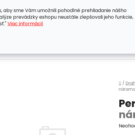
, aby sme Vám umožnili pohodlné prehliadanie nášho
A
OBCHODNÉ PODMIENKY
OCHRANA OSOBNÝCH ÚDAJ
lýze prevádzky eshopu neustále zlepšovali jeho funkcie,
sť."
Viac informácií
Domo
/
Dra
náramo
Pe
ná
Priem
Neoho
hodnot