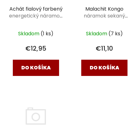
Achát fialový farbený
Malachit Kongo
energetický náramok
náramok sekaný
18cm
klasik 18cm
Skladom
(1 ks)
Skladom
(7 ks)
€12,95
€11,10
DO KOŠÍKA
DO KOŠÍKA