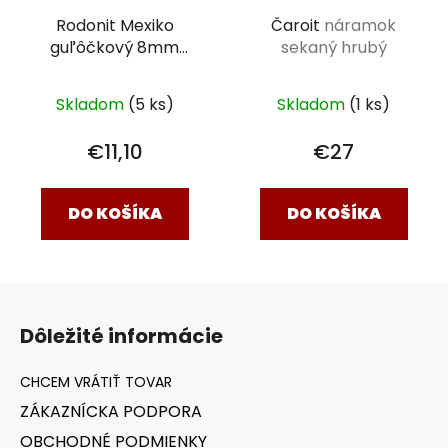
Čaroit
náramok
Rodonit Mexiko
sekaný hrubý
guľôčkový 8mm
náramok klasik
18 cm
Skladom
(1 ks)
Skladom
(5 ks)
€27
€11,10
DO KOŠÍKA
DO KOŠÍKA
Z
á
Dôležité informácie
p
ä
t
ZÁKAZNÍCKA PODPORA
i
OBCHODNÉ PODMIENKY