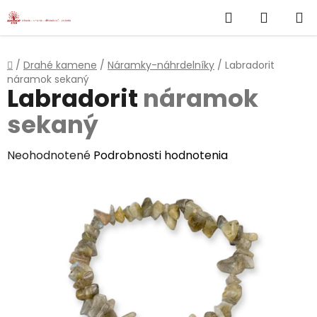
}
Hľadať
NÁKUP
Prejsť
na
KOŠÍK
obsah
Domov
/
Drahé kamene
/
Náramky-náhrdelníky
/
Labradorit
náramok sekaný
Labradorit
náramok
sekaný
Priemerné
Neohodnotené
Podrobnosti hodnotenia
hodnotenie
produktu
je
0,0
z
5
hviezdičiek.