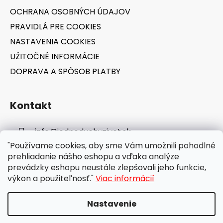
e
OCHRANA OSOBNÝCH ÚDAJOV
PRAVIDLÁ PRE COOKIES
NASTAVENIA COOKIES
UŽITOČNÉ INFORMÁCIE
DOPRAVA A SPÔSOB PLATBY
Kontakt
info
@
jednoduchyzivot.sk
"Používame cookies, aby sme Vám umožnili pohodlné
E-shop: 0948 647 767
prehliadanie nášho eshopu a vďaka analýze
prevádzky eshopu neustále zlepšovali jeho funkcie,
výkon a použiteľnosť."
Viac informácií
Nastavenie