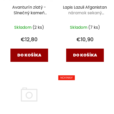
Avanturín zlatý -
Lapis Lazuli Afganistan
Slnečný kameň
náramok sekaný
syntetický
náhrdelník
klasik 18cm
sekaný 45cm
Skladom
(2 ks)
Skladom
(7 ks)
€12,80
€10,90
DO KOŠÍKA
DO KOŠÍKA
NOVINKA!