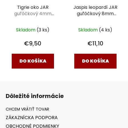
Jaspis leopardí JAR
Tigrie oko JAR
guľôčkový 8mm
guľôčkový 4mm
náramok klasik
18 cm
náramok klasik 18cm
Skladom
(4 ks)
Skladom
(3 ks)
€11,10
€9,50
DO KOŠÍKA
DO KOŠÍKA
Z
á
Dôležité informácie
p
ä
t
ZÁKAZNÍCKA PODPORA
i
OBCHODNÉ PODMIENKY