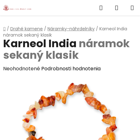
}
Hľadať
NÁKUP
Prejsť
na
KOŠÍK
obsah
Domov
/
Drahé kamene
/
Náramky-náhrdelníky
/
Karneol India
náramok sekaný klasik
Karneol India
náramok
sekaný klasik
Priemerné
Neohodnotené
Podrobnosti hodnotenia
hodnotenie
produktu
je
0,0
z
5
hviezdičiek.