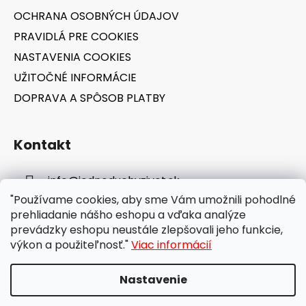
e
OCHRANA OSOBNÝCH ÚDAJOV
PRAVIDLÁ PRE COOKIES
NASTAVENIA COOKIES
UŽITOČNÉ INFORMÁCIE
DOPRAVA A SPÔSOB PLATBY
Kontakt
info
@
jednoduchyzivot.sk
"Používame cookies, aby sme Vám umožnili pohodlné
E-shop: 0948 647 767
prehliadanie nášho eshopu a vďaka analýze
prevádzky eshopu neustále zlepšovali jeho funkcie,
výkon a použiteľnosť."
Viac informácií
Nastavenie