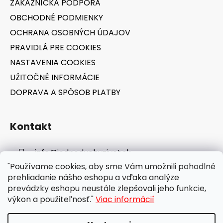
ZÁKAZNÍCKA PODPORA
i
OBCHODNÉ PODMIENKY
e
OCHRANA OSOBNÝCH ÚDAJOV
PRAVIDLÁ PRE COOKIES
NASTAVENIA COOKIES
UŽITOČNÉ INFORMÁCIE
DOPRAVA A SPÔSOB PLATBY
Kontakt
info
@
jednoduchyzivot.sk
"Používame cookies, aby sme Vám umožnili pohodlné
E-shop: 0948 647 767
prehliadanie nášho eshopu a vďaka analýze
prevádzky eshopu neustále zlepšovali jeho funkcie,
výkon a použiteľnosť."
Viac informácií