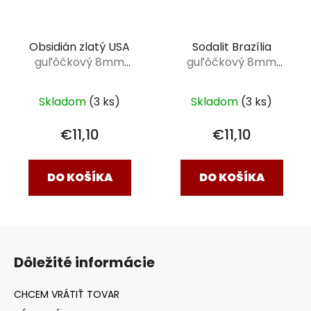
Sodalit Brazília
Obsidián zlatý USA
guľôčkový 8mm
guľôčkový 8mm
náramok klasik 18cm
náramok klasik 18cm
Skladom
(3 ks)
Skladom
(3 ks)
€11,10
€11,10
DO KOŠÍKA
DO KOŠÍKA
Z
á
Dôležité informácie
p
ä
t