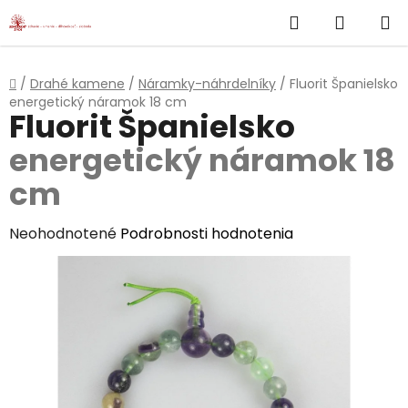
}
Hľadať
NÁKUP
Prejsť
na
KOŠÍK
obsah
Domov
/
Drahé kamene
/
Náramky-náhrdelníky
/
Fluorit Španielsko
energetický náramok 18 cm
Fluorit Španielsko
energetický náramok 18
cm
Priemerné
Neohodnotené
Podrobnosti hodnotenia
hodnotenie
produktu
je
0,0
z
5
hviezdičiek.