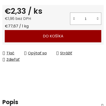
€2,33
/ ks
€1,96 bez DPH
Jednotková cena:
€77,67 / 1 kg
DO KOŠÍKA
Tlač
Opýtať sa
Strážiť
Zdieľať
Popis