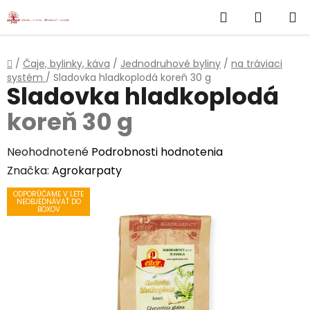
}
Hľadať
NÁKUP
Prejsť
na
KOŠÍK
obsah
Domov
/
Čaje, bylinky, káva
/
Jednodruhové byliny
/
na tráviaci
systém
/
Sladovka hladkoplodá
koreň 30 g
Sladovka hladkoplodá
koreň 30 g
Priemerné
Neohodnotené
Podrobnosti hodnotenia
hodnotenie
Značka:
Agrokarpaty
produktu
ODPORÚČAME V LETE
NEOBJEDNÁVAŤ DO
je
BOXOV
0,0
z
5
hviezdičiek.