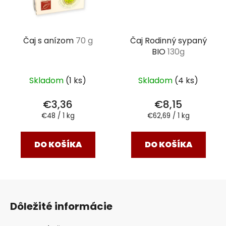
Čaj s anízom
70 g
Čaj Rodinný sypaný
BIO
130g
Skladom
(1 ks)
Skladom
(4 ks)
€3,36
€8,15
Jednotková
Jednotková
€48 / 1 kg
€62,69 / 1 kg
cena:
cena:
DO KOŠÍKA
DO KOŠÍKA
Z
á
Dôležité informácie
p
ä