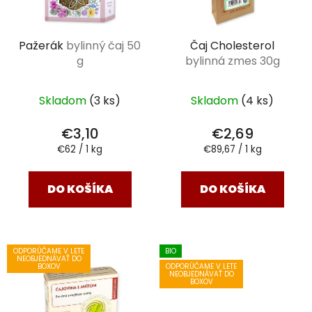
Pažerák
bylinný čaj 50
Čaj Cholesterol
g
bylinná zmes 30g
Skladom
(3 ks)
Skladom
(4 ks)
€3,10
€2,69
Jednotková
Jednotková
€62 / 1 kg
€89,67 / 1 kg
cena:
cena:
DO KOŠÍKA
DO KOŠÍKA
ODPORÚČAME V LETE
BIO
NEOBJEDNÁVAŤ DO
ODPORÚČAME V LETE
BOXOV
NEOBJEDNÁVAŤ DO
BOXOV