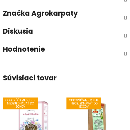
Značka
Agrokarpaty
Diskusia
Hodnotenie
Súvisiaci tovar
ODPORÚČAME V LETE
ODPORÚČAME V LETE
NEOBJEDNÁVAŤ DO
NEOBJEDNÁVAŤ DO
BOXOV
BOXOV