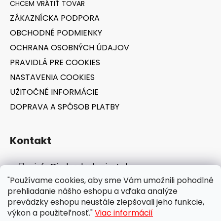
t
ZÁKAZNÍCKA PODPORA
i
OBCHODNÉ PODMIENKY
e
OCHRANA OSOBNÝCH ÚDAJOV
PRAVIDLÁ PRE COOKIES
NASTAVENIA COOKIES
UŽITOČNÉ INFORMÁCIE
DOPRAVA A SPÔSOB PLATBY
Kontakt
info
@
jednoduchyzivot.sk
"Používame cookies, aby sme Vám umožnili pohodlné
E-shop: 0948 647 767
prehliadanie nášho eshopu a vďaka analýze
prevádzky eshopu neustále zlepšovali jeho funkcie,
výkon a použiteľnosť."
Viac informácií