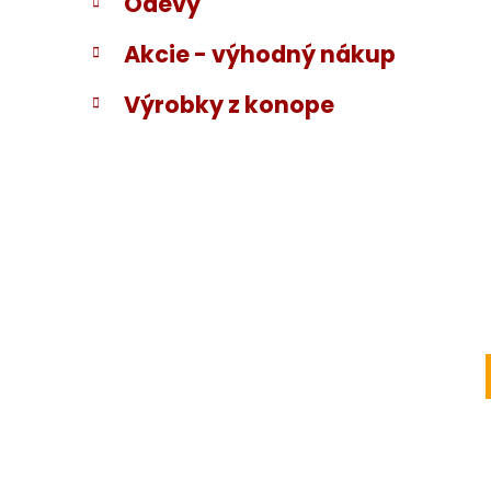
Odevy
Akcie - výhodný nákup
Výrobky z konope