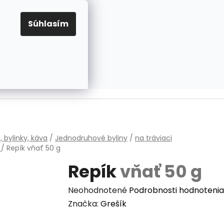
EUR
Prihlásenie
Registrácia
OV
PRAVIDLÁ PRE COOKIES
NASTAVENIA COOKIES
Súhlasím
PRÁZDNY KOŠÍK
NÁKUPNÝ
KOŠÍK
v
, bylinky, káva
/
Jednodruhové byliny
/
na tráviaci
m
/
Repík
vňať 50 g
Repík
vňať 50 g
Priemerné
Neohodnotené
Podrobnosti hodnotenia
hodnotenie
Značka:
Grešík
produktu