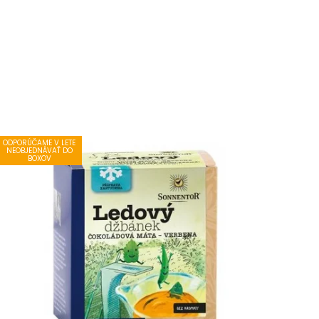
ODPORÚČAME V LETE
NEOBJEDNÁVAŤ DO
BOXOV