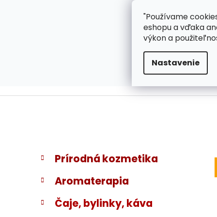
}
Prejsť
"Používame cookies
ZÁKAZNÍCKA PODPOR
na
eshopu a vďaka ana
obsah
výkon a použiteľno
Nastavenie
B
K
Preskočiť
Prírodná kozmetika
a
kategórie
o
t
č
Aromaterapia
e
n
g
ý
Čaje, bylinky, káva
ó
p
r