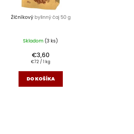
Žlčníkový
bylinný čaj 50 g
Skladom
(3 ks)
€3,60
Jednotková
€72 / 1 kg
cena:
DO KOŠÍKA