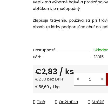
Repík má výborné hojivé a protizápalo
je
obličkami, je močopudný.
0,0
z
Zlepšuje trávenie, používa sa pri trá
5
obsahuje látky podporujúce chuť do jedl
hviezdičiek.
Dostupnosť
Sklad
Kód:
13015
€2,83
/ ks
€2,38 bez DPH
Jednotková cena:
€56,60 / 1 kg
Tlač
Opýtať sa
Strážiť