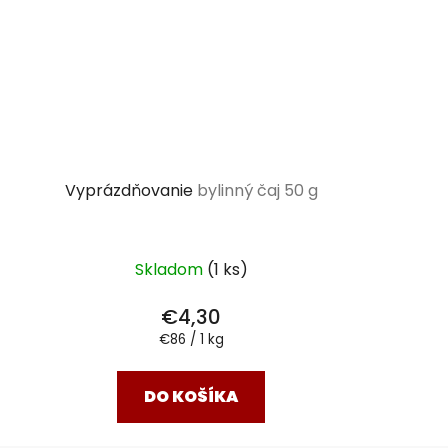
Vyprázdňovanie
bylinný čaj 50 g
Skladom
(1 ks)
€4,30
Jednotková
€86 / 1 kg
cena:
DO KOŠÍKA