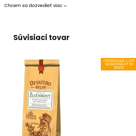
Chcem sa dozvedieť viac
Súvisiaci tovar
ODPORÚČAME V LETE
NEOBJEDNÁVAŤ DO
BOXOV