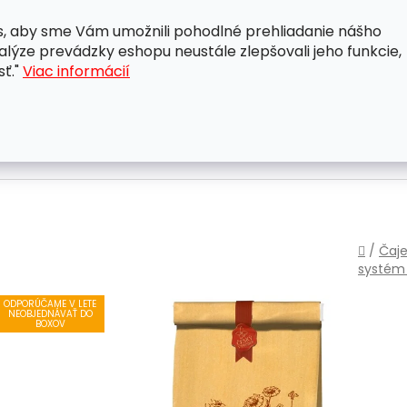
, aby sme Vám umožnili pohodlné prehliadanie nášho
A
OBCHODNÉ PODMIENKY
OCHRANA OSOBNÝCH ÚDAJ
lýze prevádzky eshopu neustále zlepšovali jeho funkcie,
sť."
Viac informácií
Domo
/
Čaje
systé
ODPORÚČAME V LETE
NEOBJEDNÁVAŤ DO
BOXOV