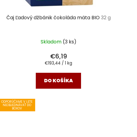
Čaj Ľadový džbánik čokoláda mäta BIO
32 g
Skladom
(3 ks)
€6,19
Jednotková
€193,44 / 1 kg
cena:
DO KOŠÍKA
ODPORÚČAME V LETE
NEOBJEDNÁVAŤ DO
BOXOV