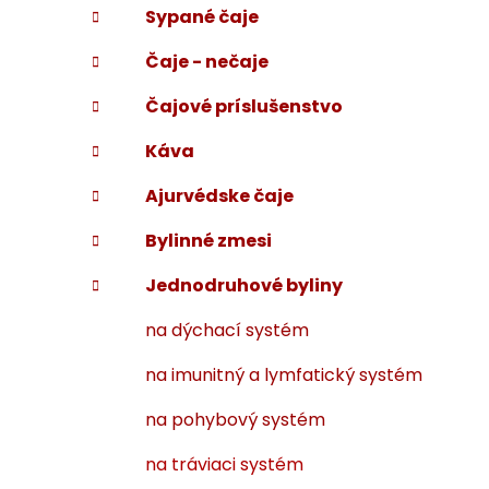
Sypané čaje
i
a
e
n
Čaje - nečaje
e
l
Čajové príslušenstvo
Káva
Ajurvédske čaje
Bylinné zmesi
Jednodruhové byliny
na dýchací systém
na imunitný a lymfatický systém
na pohybový systém
na tráviaci systém