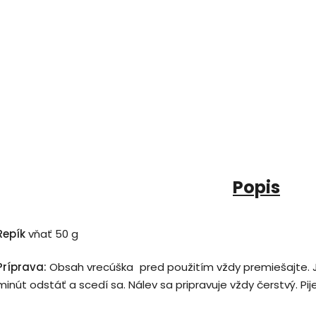
Popis
Repík
vňať 50 g
Príprav
a:
Obsah vrecúška pred použitím vždy premiešajte. Jed
minút odstáť a scedí sa. Nálev sa pripravuje vždy čerstvý.
Pij