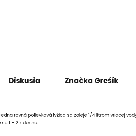
Diskusia
Značka
Grešík
na rovná polievková lyžica sa zaleje 1/4 litrom vriacej vod
e sa 1 – 2 x denne.