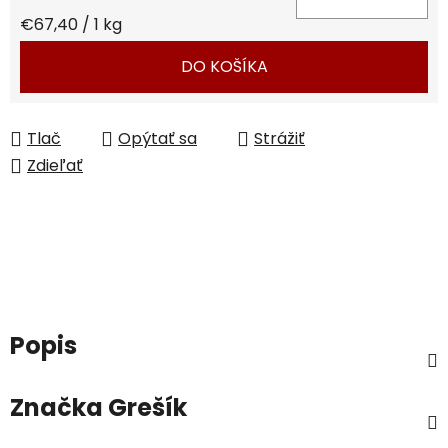
Jednotková cena:
€67,40 / 1 kg
DO KOŠÍKA
Tlač
Opýtať sa
Strážiť
Zdieľať
Popis
Značka
Grešík