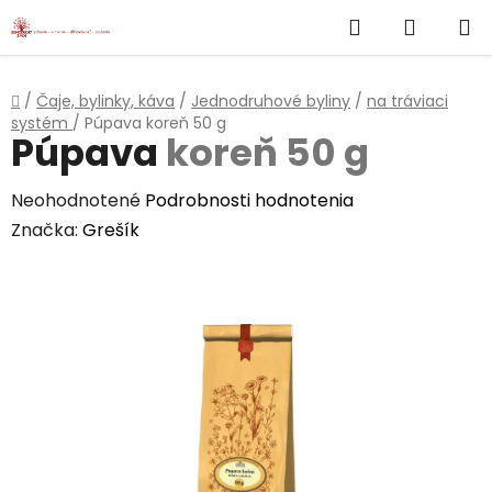
}
Hľadať
NÁKUP
Prejsť
na
KOŠÍK
obsah
Domov
/
Čaje, bylinky, káva
/
Jednodruhové byliny
/
na tráviaci
systém
/
Púpava
koreň 50 g
Púpava
koreň 50 g
Priemerné
Neohodnotené
Podrobnosti hodnotenia
hodnotenie
Značka:
Grešík
produktu
je
0,0
z
5
hviezdičiek.