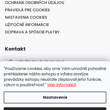
OCHRANA OSOBNÝCH ÚDAJOV
PRAVIDLÁ PRE COOKIES
NASTAVENIA COOKIES
UŽITOČNÉ INFORMÁCIE
DOPRAVA A SPÔSOB PLATBY
Kontakt
info
@
jednoduchyzivot.sk
"Používame cookies, aby sme Vám umožnili pohodlné
E-shop: 0948 647 767
prehliadanie nášho eshopu a vďaka analýze
prevádzky eshopu neustále zlepšovali jeho funkcie,
výkon a použiteľnosť."
Viac informácií
Nastavenie
Vytvoril Shoptet