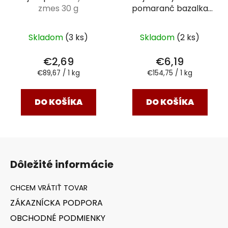
zmes 30 g
pomaranč bazalka
BIO
40 g
Skladom
(3 ks)
Skladom
(2 ks)
€2,69
€6,19
Jednotková
Jednotková
€89,67 / 1 kg
€154,75 / 1 kg
cena:
cena:
DO KOŠÍKA
DO KOŠÍKA
Z
á
Dôležité informácie
p
ä
t
ZÁKAZNÍCKA PODPORA
i
OBCHODNÉ PODMIENKY
e