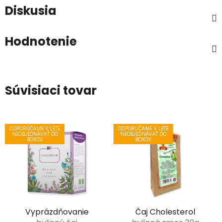
Diskusia
Hodnotenie
Súvisiaci tovar
ODPORÚČAME V LETE
ODPORÚČAME V LETE
NEOBJEDNÁVAŤ DO
NEOBJEDNÁVAŤ DO
BOXOV
BOXOV
Vyprázdňovanie
Čaj Cholesterol