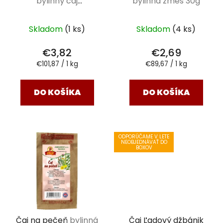
bylinný čaj
bylinná zmes 30g
porciovaný 37,5 g
Skladom
(1 ks)
Skladom
(4 ks)
€3,82
€2,69
Jednotková
Jednotková
€101,87 / 1 kg
€89,67 / 1 kg
cena:
cena:
DO KOŠÍKA
DO KOŠÍKA
ODPORÚČAME V LETE
NEOBJEDNÁVAŤ DO
BOXOV
Čaj na pečeň
bylinná
Čaj Ľadový džbánik