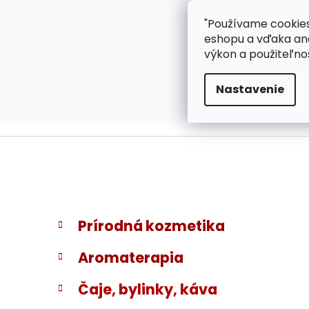
}
Prejsť
"Používame cookies
ZÁKAZNÍCKA PODPOR
na
eshopu a vďaka ana
obsah
výkon a použiteľno
Nastavenie
B
K
Preskočiť
Prírodná kozmetika
a
kategórie
o
t
č
Aromaterapia
e
n
g
ý
Čaje, bylinky, káva
ó
p
r