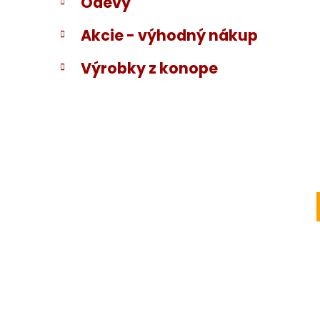
Odevy
Akcie - výhodný nákup
Výrobky z konope