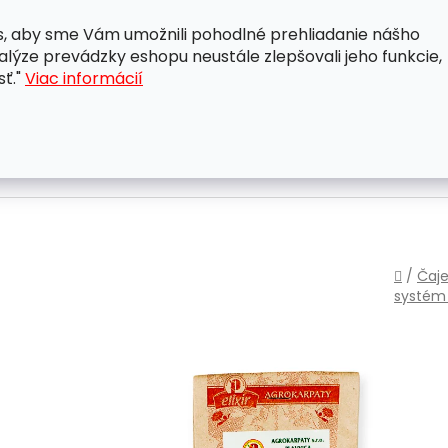
, aby sme Vám umožnili pohodlné prehliadanie nášho
A
OBCHODNÉ PODMIENKY
OCHRANA OSOBNÝCH ÚDAJ
lýze prevádzky eshopu neustále zlepšovali jeho funkcie,
sť."
Viac informácií
Domo
/
Čaje
systé