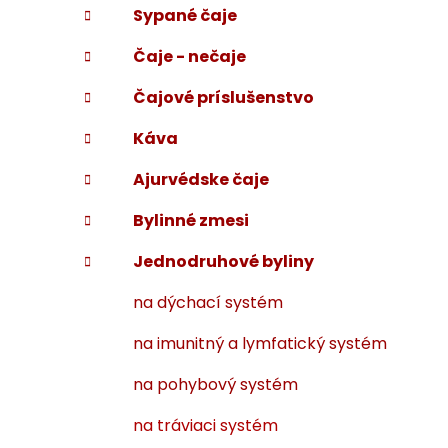
Sypané čaje
i
a
e
n
Čaje - nečaje
e
l
Čajové príslušenstvo
Káva
Ajurvédske čaje
Bylinné zmesi
Jednodruhové byliny
na dýchací systém
na imunitný a lymfatický systém
na pohybový systém
na tráviaci systém