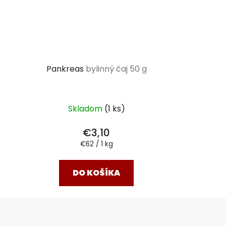
Pankreas
bylinný čaj 50 g
Skladom
(1 ks)
€3,10
Jednotková
€62 / 1 kg
cena:
DO KOŠÍKA