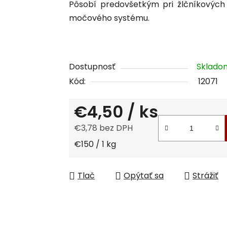
Pôsobí predovšetkým pri žlčníkovýc
je
močového systému.
0,0
z
5
hviezdičiek.
Dostupnosť
Sklad
Kód:
12071
€4,50
/ ks
€3,78 bez DPH
Jednotková cena:
€150 / 1 kg
Tlač
Opýtať sa
Strážiť