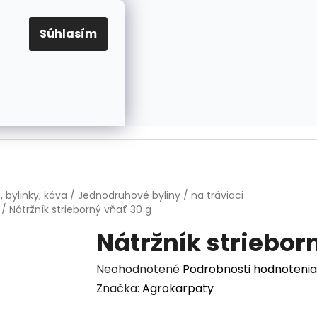
EUR
Prihlásenie
Registrácia
OV
PRAVIDLÁ PRE COOKIES
NASTAVENIA COOKIES
Súhlasím
PRÁZDNY KOŠÍK
NÁKUPNÝ
KOŠÍK
v
, bylinky, káva
/
Jednodruhové byliny
/
na tráviaci
m
/
Nátržník strieborný
vňať 30 g
Nátržník striebor
Priemerné
Neohodnotené
Podrobnosti hodnotenia
hodnotenie
Značka:
Agrokarpaty
produktu