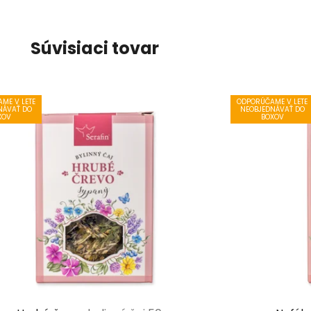
Súvisiaci tovar
ME V LETE
ODPORÚČAME V LETE
NÁVAŤ DO
NEOBJEDNÁVAŤ DO
XOV
BOXOV