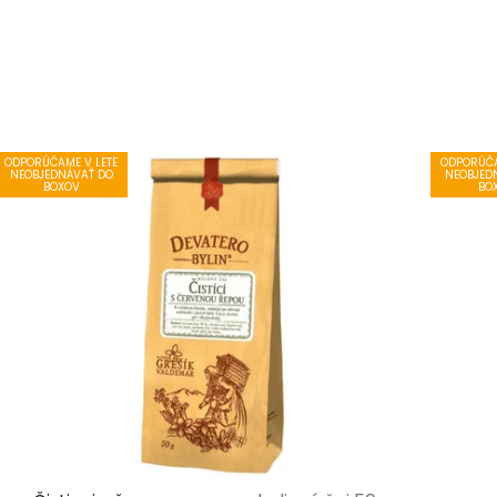
ODPORÚČAME V LETE
ODPORÚČA
NEOBJEDNÁVAŤ DO
NEOBJED
BOXOV
BO