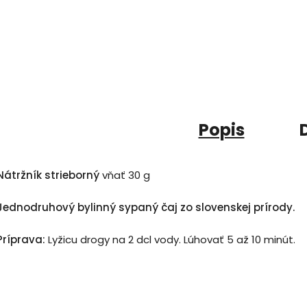
Popis
Nátržník strieborný
vňať 30 g
Jednodruhový bylinný sypaný čaj zo slovenskej prírody.
Príprava:
Lyžicu drogy na 2 dcl vody. Lúhovať 5 až 10 minút.