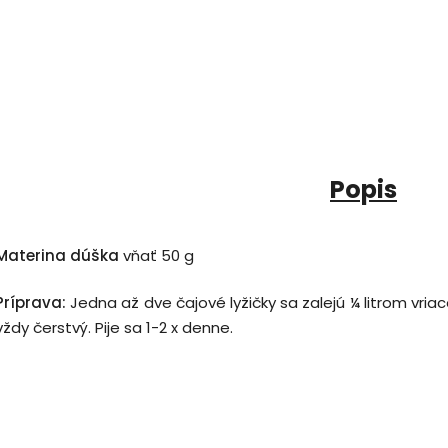
Popis
Materina dúška
vňať 50 g
Príprava:
Jedna až dve čajové lyžičky sa zalejú ¼ litrom vri
vždy čerstvý. Pije sa 1-2 x denne.