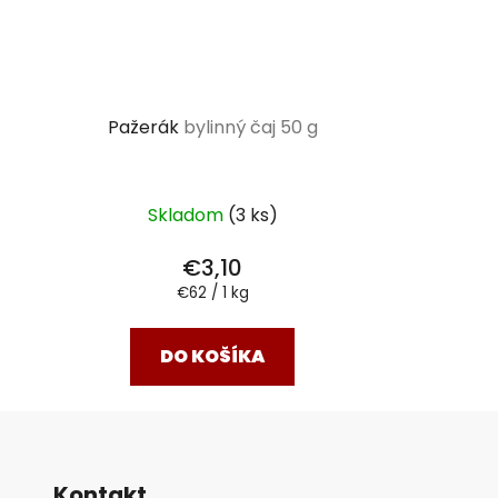
Pažerák
bylinný čaj 50 g
Skladom
(3 ks)
€3,10
Jednotková
€62 / 1 kg
cena:
DO KOŠÍKA
Kontakt