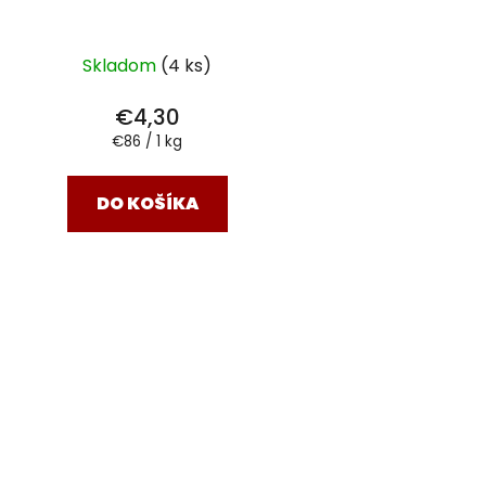
Skladom
(4 ks)
€4,30
Jednotková
€86 / 1 kg
cena:
DO KOŠÍKA