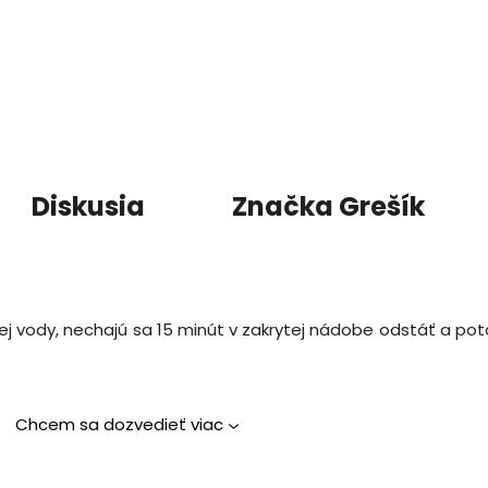
Diskusia
Značka
Grešík
acej vody, nechajú sa 15 minút v zakrytej nádobe odstáť a pot
Chcem sa dozvedieť viac