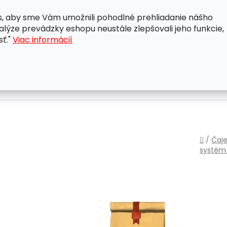
, aby sme Vám umožnili pohodlné prehliadanie nášho
A
OBCHODNÉ PODMIENKY
OCHRANA OSOBNÝCH ÚDAJ
lýze prevádzky eshopu neustále zlepšovali jeho funkcie,
sť."
Viac informácií
Domo
/
Čaje
systé