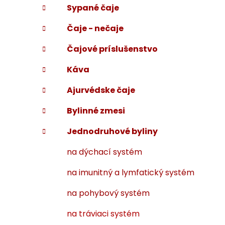
Sypané čaje
i
a
e
n
Čaje - nečaje
e
l
Čajové príslušenstvo
Káva
Ajurvédske čaje
Bylinné zmesi
Jednodruhové byliny
na dýchací systém
na imunitný a lymfatický systém
na pohybový systém
na tráviaci systém