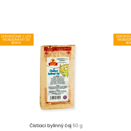
ODPORÚČAME V LETE
ODPORÚČA
NEOBJEDNÁVAŤ DO
NEOBJED
BOXOV
BO
Čistiaci bylinný čaj
50 g