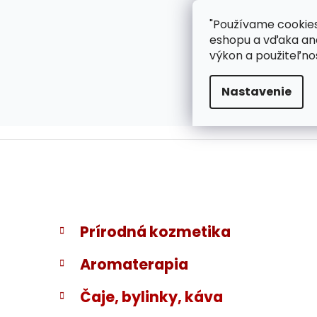
}
Prejsť
"Používame cookies
ZÁKAZNÍCKA PODPOR
na
eshopu a vďaka ana
obsah
výkon a použiteľno
Nastavenie
B
K
Preskočiť
Prírodná kozmetika
a
kategórie
o
t
č
Aromaterapia
e
n
g
ý
Čaje, bylinky, káva
ó
p
r