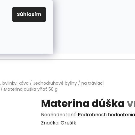
EUR
Prihlásenie
Registrácia
OV
PRAVIDLÁ PRE COOKIES
NASTAVENIA COOKIES
Súhlasím
PRÁZDNY KOŠÍK
NÁKUPNÝ
KOŠÍK
v
, bylinky, káva
/
Jednodruhové byliny
/
na tráviaci
m
/
Materina dúška
vňať 50 g
Materina dúška
v
Priemerné
Neohodnotené
Podrobnosti hodnotenia
hodnotenie
Značka:
Grešík
produktu