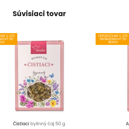
Súvisiaci tovar
ME V LETE
ODPORÚČAME V LETE
NÁVAŤ DO
NEOBJEDNÁVAŤ DO
XOV
BOXOV
Čistiaci
bylinný čaj 50 g
A