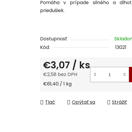
Pomáha v prípade silného a dlhot
je
priedušiek.
0,0
z
5
hviezdičiek.
Dostupnosť
Sklad
Kód:
13021
€3,07
/ ks
€2,58 bez DPH
Jednotková cena:
€61,40 / 1 kg
Tlač
Opýtať sa
Strážiť