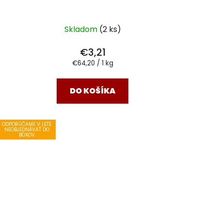
Skladom
(2 ks)
€3,21
Jednotková
€64,20 / 1 kg
cena:
DO KOŠÍKA
ODPORÚČAME V LETE
NEOBJEDNÁVAŤ DO
BOXOV