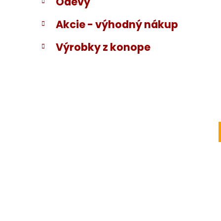
Odevy
Akcie - výhodný nákup
Výrobky z konope