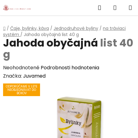
}
Hľadať
NÁKUP
Prejsť
na
KOŠÍK
obsah
Domov
/
Čaje, bylinky, káva
/
Jednodruhové byliny
/
na tráviaci
systém
/
Jahoda obyčajná
list 40 g
Jahoda obyčajná
list 40
g
Priemerné
Neohodnotené
Podrobnosti hodnotenia
hodnotenie
Značka:
Juvamed
produktu
ODPORÚČAME V LETE
NEOBJEDNÁVAŤ DO
je
BOXOV
0,0
z
5
hviezdičiek.