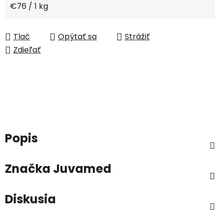
Jednotková cena:
€76 / 1 kg
Tlač
Opýtať sa
Strážiť
Zdieľať
Popis
Značka
Juvamed
Diskusia