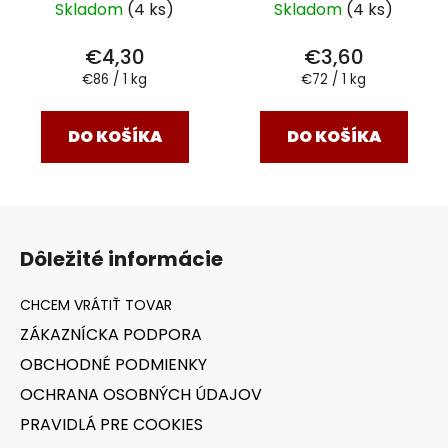
Skladom
(4 ks)
Skladom
(4 ks)
€4,30
€3,60
Jednotková
Jednotková
€86 / 1 kg
€72 / 1 kg
cena:
cena:
DO KOŠÍKA
DO KOŠÍKA
Z
á
Dôležité informácie
p
ä
t
ZÁKAZNÍCKA PODPORA
i
OBCHODNÉ PODMIENKY
e
OCHRANA OSOBNÝCH ÚDAJOV
PRAVIDLÁ PRE COOKIES