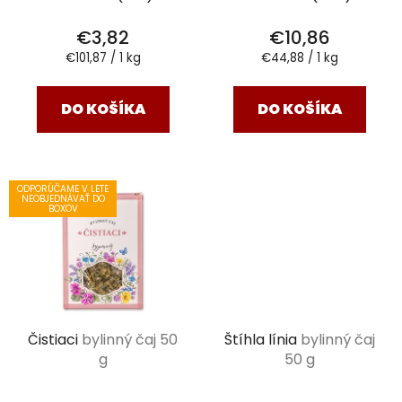
€3,82
€10,86
Jednotková
Jednotková
€101,87 / 1 kg
€44,88 / 1 kg
cena:
cena:
DO KOŠÍKA
DO KOŠÍKA
ODPORÚČAME V LETE
NEOBJEDNÁVAŤ DO
BOXOV
Čistiaci
bylinný čaj 50
Štíhla línia
bylinný čaj
g
50 g