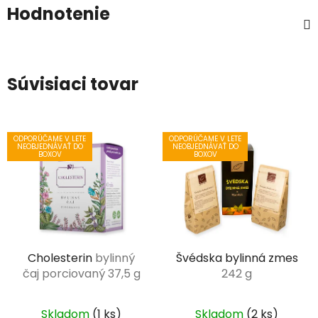
Hodnotenie
Súvisiaci tovar
ODPORÚČAME V LETE
ODPORÚČAME V LETE
NEOBJEDNÁVAŤ DO
NEOBJEDNÁVAŤ DO
BOXOV
BOXOV
Cholesterin
bylinný
Švédska bylinná zmes
čaj porciovaný 37,5 g
242 g
Skladom
(1 ks)
Skladom
(2 ks)