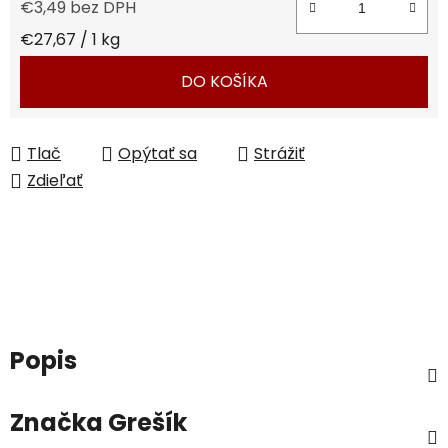
€3,49 bez DPH
Jednotková cena:
€27,67 / 1 kg
DO KOŠÍKA
Tlač
Opýtať sa
Strážiť
Zdieľať
Popis
Značka
Grešík