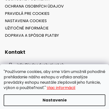
e
OCHRANA OSOBNÝCH ÚDAJOV
PRAVIDLÁ PRE COOKIES
NASTAVENIA COOKIES
UŽITOČNÉ INFORMÁCIE
DOPRAVA A SPÔSOB PLATBY
Kontakt
info
@
jednoduchyzivot.sk
"Používame cookies, aby sme Vám umožnili pohodlné
E-shop: 0948 647 767
prehliadanie nášho eshopu a vďaka analýze
prevádzky eshopu neustále zlepšovali jeho funkcie,
výkon a použiteľnosť."
Viac informácií
Nastavenie