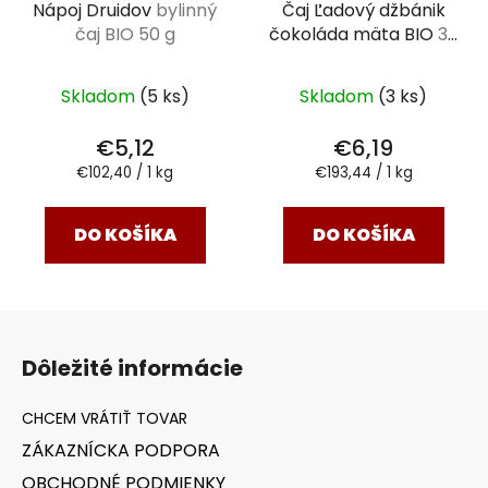
Nápoj Druidov
bylinný
Čaj Ľadový džbánik
čaj BIO 50 g
čokoláda mäta BIO
32
g
Skladom
(5 ks)
Skladom
(3 ks)
€5,12
€6,19
Jednotková
Jednotková
€102,40 / 1 kg
€193,44 / 1 kg
cena:
cena:
DO KOŠÍKA
DO KOŠÍKA
Z
á
Dôležité informácie
p
ä
t
ZÁKAZNÍCKA PODPORA
i
OBCHODNÉ PODMIENKY