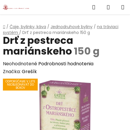
}
Hľadať
NÁKUP
Prejsť
na
KOŠÍK
obsah
Domov
/
Čaje, bylinky, káva
/
Jednodruhové byliny
/
na tráviaci
systém
/
Drť z pestreca mariánskeho
150 g
Drť z pestreca
mariánskeho
150 g
Priemerné
Neohodnotené
Podrobnosti hodnotenia
hodnotenie
Značka:
Grešík
produktu
ODPORÚČAME V LETE
NEOBJEDNÁVAŤ DO
je
BOXOV
0,0
z
5
hviezdičiek.