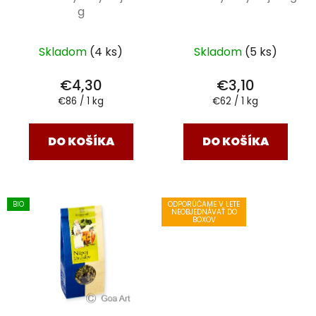
g
Skladom
(4 ks)
Skladom
(5 ks)
€4,30
€3,10
Jednotková
Jednotková
€86 / 1 kg
€62 / 1 kg
cena:
cena:
DO KOŠÍKA
DO KOŠÍKA
BIO
ODPORÚČAME V LETE
NEOBJEDNÁVAŤ DO
BOXOV