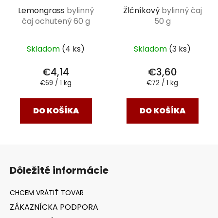
Lemongrass
bylinný
Žlčníkový
bylinný čaj
čaj ochutený 60 g
50 g
Skladom
(4 ks)
Skladom
(3 ks)
€4,14
€3,60
Jednotková
Jednotková
€69 / 1 kg
€72 / 1 kg
cena:
cena:
DO KOŠÍKA
DO KOŠÍKA
Z
á
Dôležité informácie
p
ä
t
ZÁKAZNÍCKA PODPORA
i