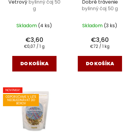
Vetrový
bylinný čaj 50
Dobré trávenie
g
bylinný čaj 50 g
Skladom
(4 ks)
Skladom
(3 ks)
€3,60
€3,60
Jednotková
Jednotková
€0,07 / 1 g
€72 / 1 kg
cena:
cena:
DO KOŠÍKA
DO KOŠÍKA
NOVINKA!
ODPORÚČAME V LETE
NEOBJEDNÁVAŤ DO
BOXOV