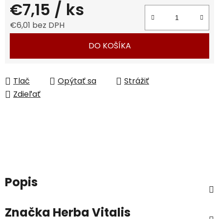
€7,15
/ ks
€6,01 bez DPH
Jednotková cena:
DO KOŠÍKA
Tlač
Opýtať sa
Strážiť
Zdieľať
Popis
Značka
Herba Vitalis