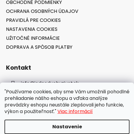
OBCHODNÉ PODMIENKY
e
OCHRANA OSOBNÝCH ÚDAJOV
PRAVIDLÁ PRE COOKIES
NASTAVENIA COOKIES
UŽITOČNÉ INFORMÁCIE
DOPRAVA A SPÔSOB PLATBY
Kontakt
info
@
jednoduchyzivot.sk
"Používame cookies, aby sme Vám umožnili pohodlné
E-shop: 0948 647 767
prehliadanie nášho eshopu a vďaka analýze
prevádzky eshopu neustále zlepšovali jeho funkcie,
výkon a použiteľnosť."
Viac informácií
Nastavenie