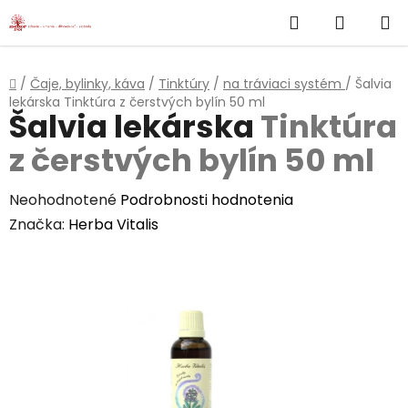
}
Hľadať
NÁKUP
Prejsť
na
KOŠÍK
obsah
Domov
/
Čaje, bylinky, káva
/
Tinktúry
/
na tráviaci systém
/
Šalvia
lekárska
Tinktúra z čerstvých bylín 50 ml
Šalvia lekárska
Tinktúra
z čerstvých bylín 50 ml
Priemerné
Neohodnotené
Podrobnosti hodnotenia
hodnotenie
Značka:
Herba Vitalis
produktu
je
0,0
z
5
hviezdičiek.