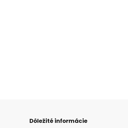
Z
á
Dôležité informácie
p