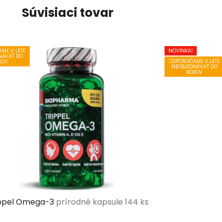
Súvisiaci tovar
ME V LETE
NOVINKA!
NÁVAŤ DO
ODPORÚČAME V LETE
XOV
NEOBJEDNÁVAŤ DO
BOXOV
ippel Omega-3
prírodné kapsule 144 ks