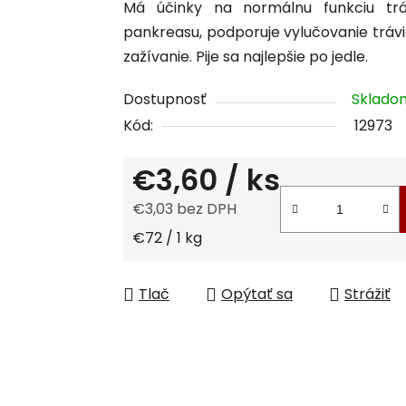
Má účinky na normálnu funkciu trá
je
pankreasu, podporuje vylučovanie tráv
0,0
zažívanie. Pije sa najlepšie po jedle.
z
5
Dostupnosť
Sklad
hviezdičiek.
Kód:
12973
€3,60
/ ks
€3,03 bez DPH
Jednotková cena:
€72 / 1 kg
Tlač
Opýtať sa
Strážiť