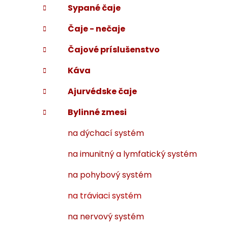
Sypané čaje
i
a
e
n
Čaje - nečaje
e
l
Čajové príslušenstvo
Káva
Ajurvédske čaje
Bylinné zmesi
na dýchací systém
na imunitný a lymfatický systém
na pohybový systém
na tráviaci systém
na nervový systém