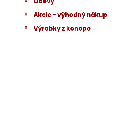
Odevy
Akcie - výhodný nákup
Výrobky z konope