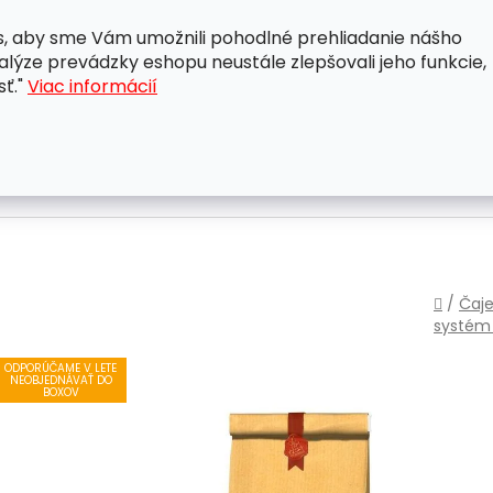
, aby sme Vám umožnili pohodlné prehliadanie nášho
A
OBCHODNÉ PODMIENKY
OCHRANA OSOBNÝCH ÚDAJ
lýze prevádzky eshopu neustále zlepšovali jeho funkcie,
sť."
Viac informácií
Domo
/
Čaje
systé
ODPORÚČAME V LETE
NEOBJEDNÁVAŤ DO
BOXOV