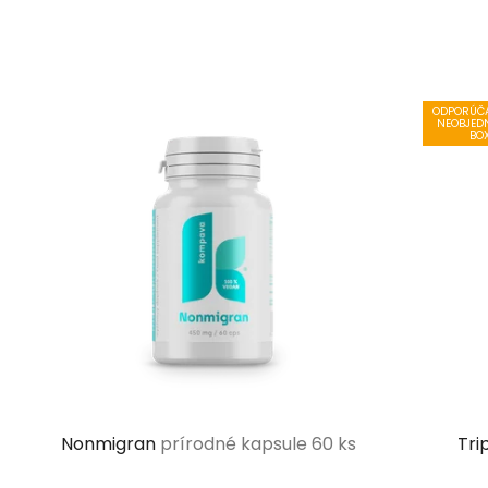
ODPORÚČA
NEOBJED
BO
Nonmigran
prírodné kapsule 60 ks
Tr