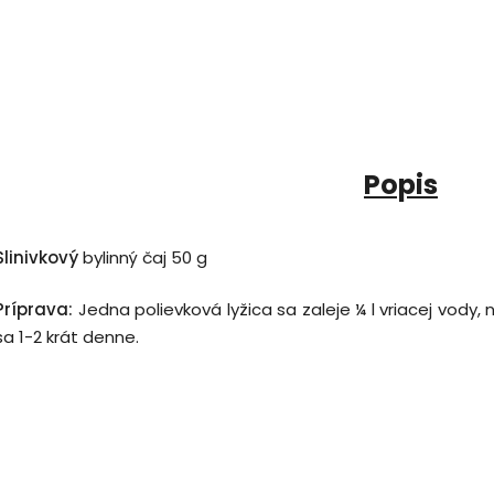
Popis
Slinivkový
bylinný čaj 50 g
Príprava:
Jedna polievková lyžica sa zaleje ¼ l vriacej vody,
sa 1-2 krát denne.