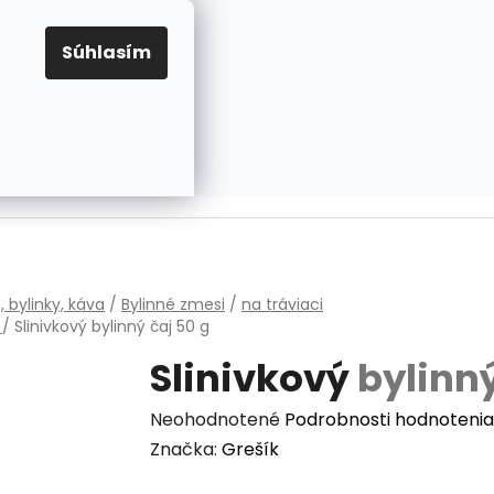
EUR
Prihlásenie
Registrácia
OV
PRAVIDLÁ PRE COOKIES
NASTAVENIA COOKIES
Súhlasím
PRÁZDNY KOŠÍK
NÁKUPNÝ
KOŠÍK
v
, bylinky, káva
/
Bylinné zmesi
/
na tráviaci
m
/
Slinivkový
bylinný čaj 50 g
Slinivkový
bylinný
Priemerné
Neohodnotené
Podrobnosti hodnotenia
hodnotenie
Značka:
Grešík
produktu