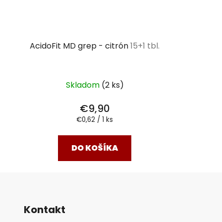
AcidoFit MD grep - citrón
15+1 tbl.
Skladom
(2 ks)
€9,90
Jednotková
€0,62 / 1 ks
cena:
DO KOŠÍKA
Kontakt