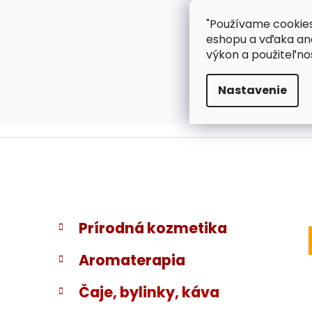
}
Prejsť
"Používame cookies
ZÁKAZNÍCKA PODPOR
na
eshopu a vďaka ana
obsah
výkon a použiteľno
Nastavenie
B
K
Preskočiť
Prírodná kozmetika
a
kategórie
o
t
č
Aromaterapia
e
n
g
ý
Čaje, bylinky, káva
ó
p
r