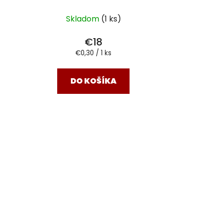
Skladom
(1 ks)
€18
Jednotková
€0,30 / 1 ks
cena:
DO KOŠÍKA